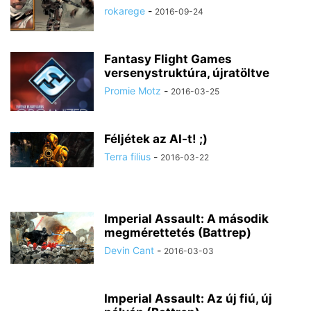
rokarege
-
2016-09-24
Fantasy Flight Games
versenystruktúra, újratöltve
Promie Motz
-
2016-03-25
Féljétek az AI-t! ;)
Terra filius
-
2016-03-22
Imperial Assault: A második
megmérettetés (Battrep)
Devin Cant
-
2016-03-03
Imperial Assault: Az új fiú, új