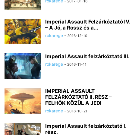
rokarege
-
2017-01-16
Imperial Assault Felzárkóztató IV.
– A Jó, a Rossz és a...
rokarege
-
2016-12-10
Imperial Assault felzárkóztató III.
rokarege
-
2016-11-11
IMPERIAL ASSAULT
FELZÁRKÓZTATÓ II. RÉSZ –
FELHŐK KÖZÜL A JEDI
rokarege
-
2016-10-21
Imperial Assault felzárkóztató I.
rész.