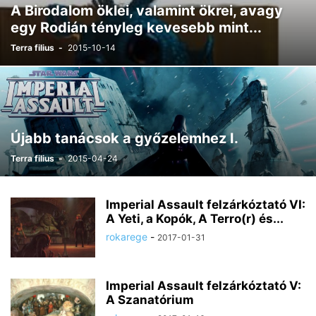
A Birodalom öklei, valamint ökrei, avagy
egy Rodián tényleg kevesebb mint...
Terra filius
-
2015-10-14
Újabb tanácsok a győzelemhez I.
Terra filius
-
2015-04-24
Imperial Assault felzárkóztató VI:
A Yeti, a Kopók, A Terro(r) és...
rokarege
-
2017-01-31
Imperial Assault felzárkóztató V:
A Szanatórium