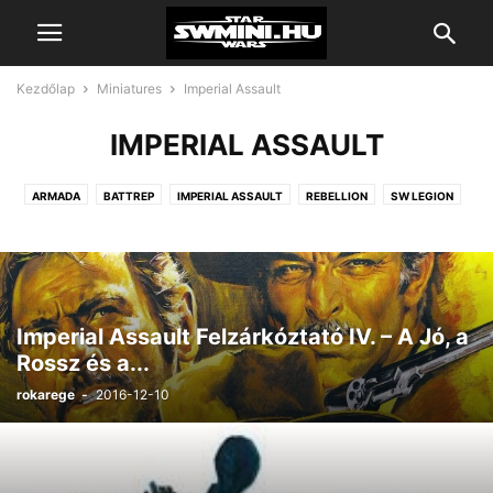
Kezdőlap
Miniatures
Imperial Assault
IMPERIAL ASSAULT
ARMADA
BATTREP
IMPERIAL ASSAULT
REBELLION
SW LEGION
X-WING
Imperial Assault Felzárkóztató IV. – A Jó, a
Rossz és a...
rokarege
-
2016-12-10