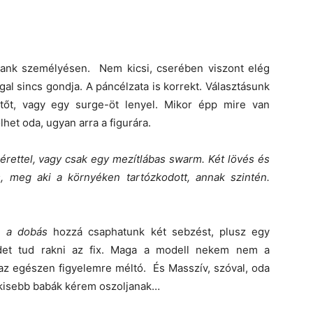
tank személyésen. Nem kicsi, cserében viszont elég
gal sincs gondja. A páncélzata is korrekt. Választásunk
tőt, vagy egy surge-öt lenyel. Mikor épp mire van
et oda, ugyan arra a figurára.
érettel, vagy csak egy mezítlábas swarm. Két lövés és
s, meg aki a környéken tartózkodott, annak szintén.
e a dobás
hozzá csaphatunk két sebzést, plusz egy
ndet tud rakni az fix. Maga a modell nekem nem a
az egészen figyelemre méltó. És Masszív, szóval, oda
A kisebb babák kérem oszoljanak…