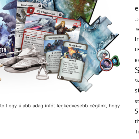
e
Ep
Ha
I
L
R
St
s
s
tolt egy újabb adag infót legkedvesebb cégünk, hogy
S
th
T