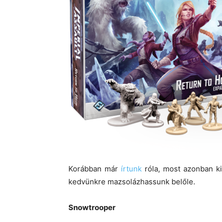
Korábban már
írtunk
róla, most azonban ki
kedvünkre mazsolázhassunk belőle.
Snowtrooper