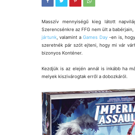
Masszív mennyiségű kieg látott napvilá
Szerencsénkre az FFG nem ült a babérjain
jártunk
, valamint a
Games Day
-en is, hogy
szeretnék pár szót ejteni, hogy mi vár vár
bizonyos Konténer.
Kezdjük is az elején annál is inkább ha má
melyek kiszivárogtak erről a dobozkáról.