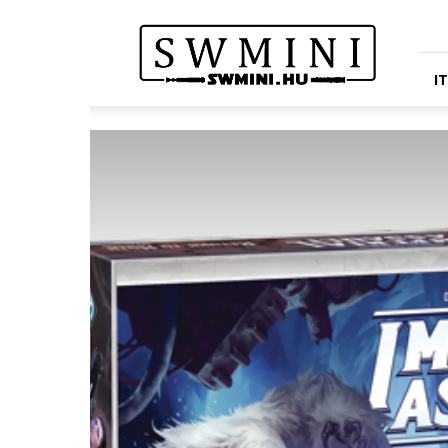
Star
Wars
Miniatures
Portál
I