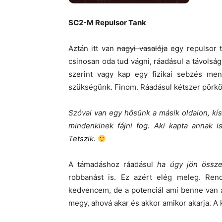
SC2-M Repulsor Tank
Aztán itt van
nagyi vasalója
egy repulsor 
csinosan oda tud vágni, ráadásul a távolság
szerint vagy kap egy fizikai sebzés men
szükségünk. Finom. Ráadásul kétszer pörkölh
Szóval van egy hősünk a másik oldalon, kís
mindenkinek fájni fog. Aki kapta annak i
Tetszik.
A támadáshoz ráadásul
ha úgy jön össz
robbanást is. Ez azért elég meleg. Re
kedvencem, de a potenciál ami benne van 
megy, ahová akar és akkor amikor akarja. 