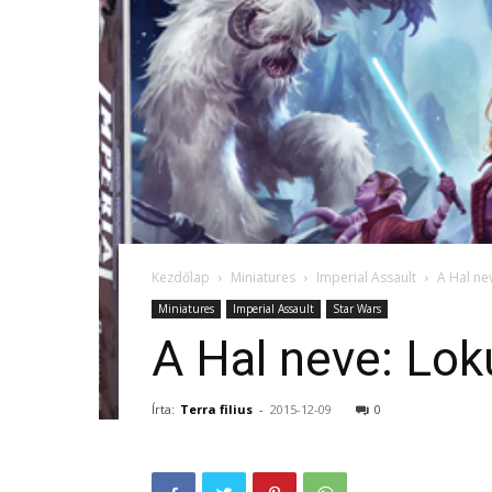
Kezdőlap
Miniatures
Imperial Assault
A Hal ne
Miniatures
Imperial Assault
Star Wars
A Hal neve: Lok
Írta:
Terra filius
-
2015-12-09
0