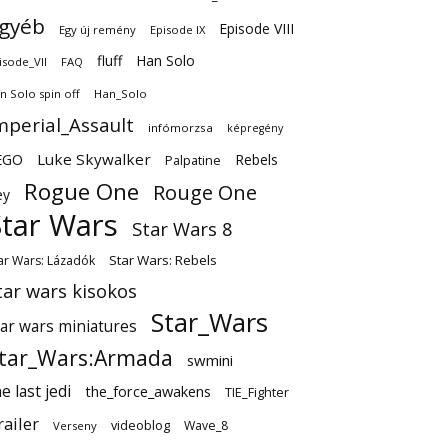
gyéb
Episode VIII
Egy új remény
Episode IX
fluff
Han Solo
isode_VII
FAQ
n Solo spin off
Han_Solo
mperial_Assault
infómorzsa
képregény
EGO
Luke Skywalker
Rebels
Palpatine
Rogue One
Rouge One
ey
Star Wars
Star Wars 8
Star Wars: Rebels
ar Wars: Lázadók
tar wars kisokos
Star_Wars
tar wars miniatures
tar_Wars:Armada
swmini
e last jedi
the_force_awakens
TIE_Fighter
railer
videoblog
Wave_8
Verseny