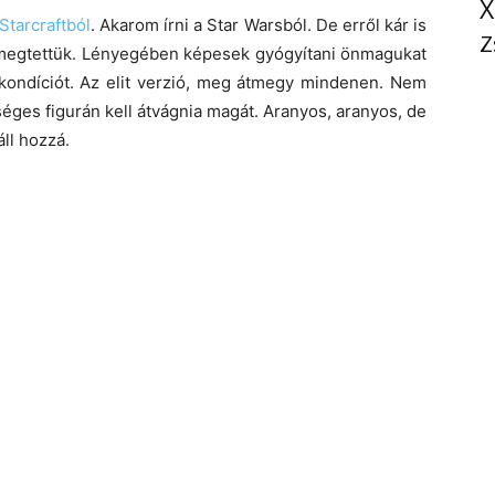
X
Starcraftból
. Akarom írni a Star Warsból. De erről kár is
Z
megtettük. Lényegében képesek gyógyítani önmagukat
 kondíciót. Az elit verzió, meg átmegy mindenen. Nem
éges figurán kell átvágnia magát. Aranyos, aranyos, de
áll hozzá.