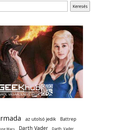
Keresés
Armada
az utolsó jedik
Battrep
Darth Vader
Darth_Vader
one Wars