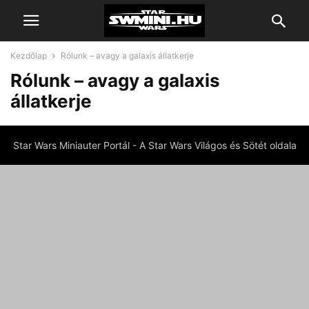
Kezdőlap
Rólunk – avagy a galaxis állatkerje
Rólunk – avagy a galaxis
állatkerje
Star Wars Miniauter Portál - A Star Wars Világos és Sötét oldala