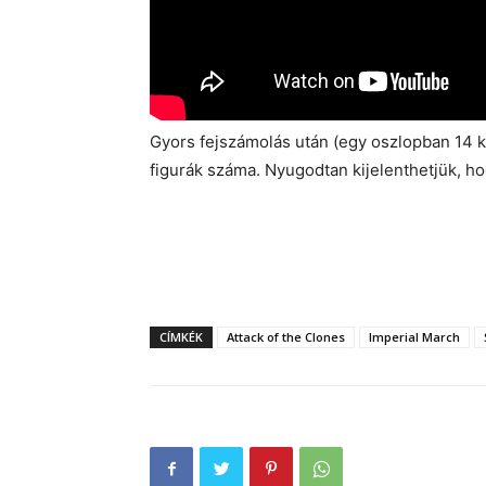
Gyors fejszámolás után (egy oszlopban 14 k
figurák száma. Nyugodtan kijelenthetjük, h
CÍMKÉK
Attack of the Clones
Imperial March