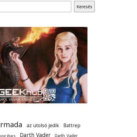
Keresés
Armada
az utolsó jedik
Battrep
Darth Vader
Darth_Vader
one Wars