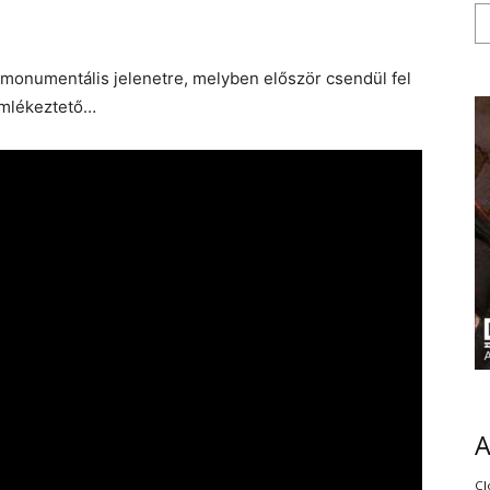
monumentális jelenetre, melyben először csendül fel
 emlékeztető…
Cl