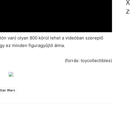
X
Z
lón van) olyan 800 körül lehet a videóban szereplő
ogy ez minden figuragyűjtő álma.
(forrás: toycollectibles)
Star Wars