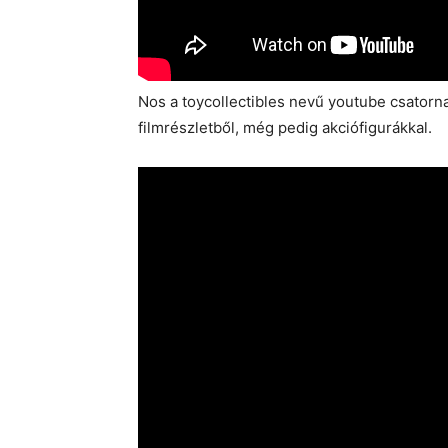
Nos a toycollectibles nevű youtube csatorn
filmrészletből, még pedig akciófigurákkal.