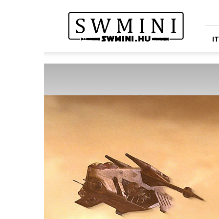
Star
Wars
Miniatures
Portál
I