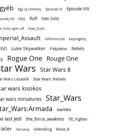
gyéb
Episode VIII
Egy új remény
Episode IX
fluff
Han Solo
isode_VII
FAQ
n Solo spin off
Han_Solo
mperial_Assault
infómorzsa
képregény
EGO
Luke Skywalker
Rebels
Palpatine
Rogue One
Rouge One
ey
Star Wars
Star Wars 8
Star Wars: Rebels
ar Wars: Lázadók
tar wars kisokos
Star_Wars
tar wars miniatures
tar_Wars:Armada
swmini
e last jedi
the_force_awakens
TIE_Fighter
railer
videoblog
Wave_8
Verseny