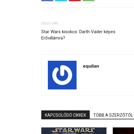
Előző cikk
Star Wars kisokos: Darth Vader képes
Erővillámra?
equilan
KAPCSOLÓDÓ CIKKEK
TÖBB A SZERZŐTŐL