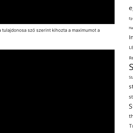
e
Ep
Ha
a tulajdonosa szó szerint kihozta a maximumot a
I
L
R
St
s
s
S
th
T