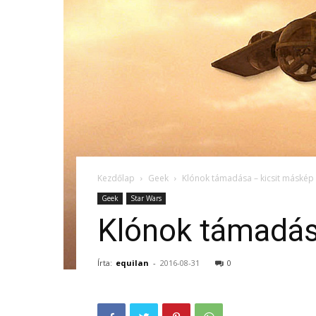
Kezdőlap
Geek
Klónok támadása – kicsit máskép
Geek
Star Wars
Klónok támadás
Írta:
equilan
-
2016-08-31
0