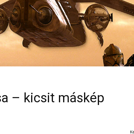
a – kicsit máskép
K