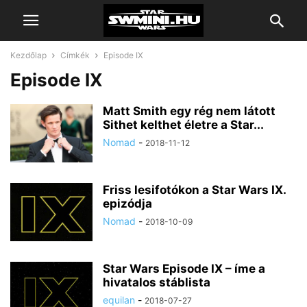
Kezdőlap
Címkék
Episode IX
Episode IX
Matt Smith egy rég nem látott
Sithet kelthet életre a Star...
Nomad
-
2018-11-12
Friss lesifotókon a Star Wars IX.
epizódja
Nomad
-
2018-10-09
Star Wars Episode IX – íme a
hivatalos stáblista
equilan
-
2018-07-27