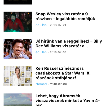
Snap Wexley visszatér a 9.
részben – legalábbis reméljük
equilan
-
2018-07-21
Jó hírünk van a reggelihez! – Billy
Dee Williams visszatér a...
equilan
-
2018-07-10
Keri Russel színésznő is
csatlakozott a Star Wars IX.
részének stábjához!
Nomad
-
2018-07-06
Lehet, hogy Abramsék
visszavisznek minket a Yavin 4-
re?