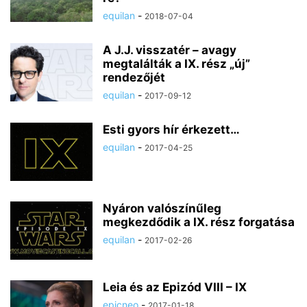
equilan
-
2018-07-04
A J.J. visszatér – avagy
megtalálták a IX. rész „új”
rendezőjét
equilan
-
2017-09-12
Esti gyors hír érkezett…
equilan
-
2017-04-25
Nyáron valószínűleg
megkezdődik a IX. rész forgatása
equilan
-
2017-02-26
Leia és az Epizód VIII – IX
epicneo
-
2017-01-18