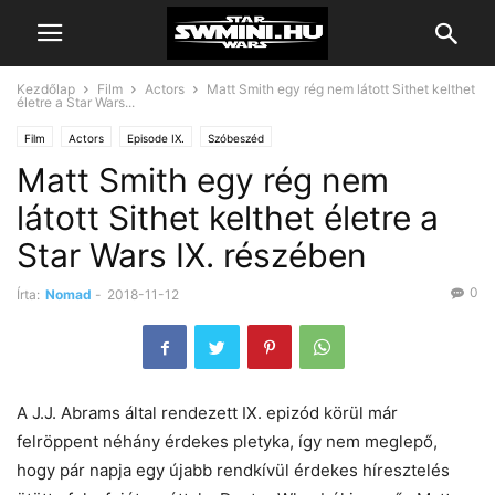
Kezdőlap
Film
Actors
Matt Smith egy rég nem látott Sithet kelthet
életre a Star Wars...
Film
Actors
Episode IX.
Szóbeszéd
Matt Smith egy rég nem
látott Sithet kelthet életre a
Star Wars IX. részében
0
Írta:
Nomad
-
2018-11-12
A J.J. Abrams által rendezett IX. epizód körül már
felröppent néhány érdekes pletyka, így nem meglepő,
hogy pár napja egy újabb rendkívül érdekes híresztelés