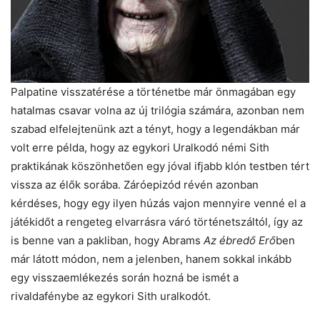
Palpatine visszatérése a történetbe már önmagában egy
hatalmas csavar volna az új trilógia számára, azonban nem
szabad elfelejtenünk azt a tényt, hogy a legendákban már
volt erre példa, hogy az egykori Uralkodó némi Sith
praktikának köszönhetően egy jóval ifjabb klón testben tért
vissza az élők sorába. Záróepizód révén azonban
kérdéses, hogy egy ilyen húzás vajon mennyire venné el a
játékidőt a rengeteg elvarrásra váró történetszáltól, így az
is benne van a pakliban, hogy Abrams
Az ébredő Erő
ben
már látott módon, nem a jelenben, hanem sokkal inkább
egy visszaemlékezés során hozná be ismét a
rivaldafénybe az egykori Sith uralkodót.