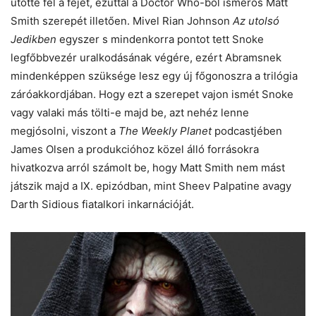
ütötte fel a fejét, ezúttal a Doctor Who-ból ismerős Matt
Smith szerepét illetően. Mivel Rian Johnson
Az utolsó
Jedikben
egyszer s mindenkorra pontot tett Snoke
legfőbbvezér uralkodásának végére, ezért Abramsnek
mindenképpen szüksége lesz egy új főgonoszra a trilógia
záróakkordjában. Hogy ezt a szerepet vajon ismét Snoke
vagy valaki más tölti-e majd be, azt nehéz lenne
megjósolni, viszont a
The Weekly Planet
podcastjében
James Olsen a produkcióhoz közel álló forrásokra
hivatkozva arról számolt be, hogy Matt Smith nem mást
játszik majd a IX. epizódban, mint Sheev Palpatine avagy
Darth Sidious fiatalkori inkarnációját.