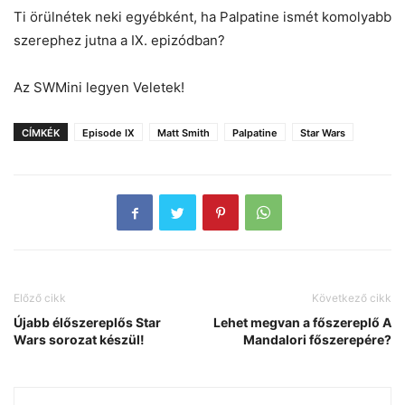
Ti örülnétek neki egyébként, ha Palpatine ismét komolyabb
szerephez jutna a IX. epizódban?
Az SWMini legyen Veletek!
CÍMKÉK
Episode IX
Matt Smith
Palpatine
Star Wars
Előző cikk
Következő cikk
Újabb élőszereplős Star
Lehet megvan a főszereplő A
Wars sorozat készül!
Mandalori főszerepére?