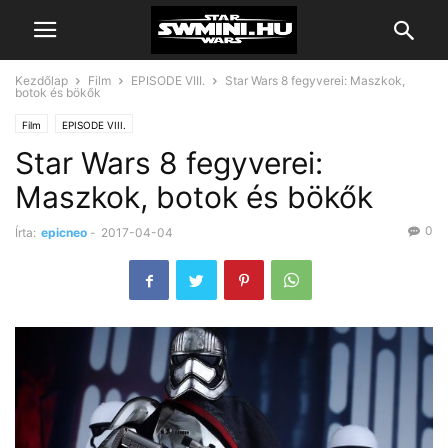
Kezdőlap
Film
EPISODE VIII.
Star Wars 8 fegyverei: Maszkok,
botok és bökők
Film
EPISODE VIII.
Star Wars 8 fegyverei:
Maszkok, botok és bökők
0
Írta:
epicneo
-
2017-04-04