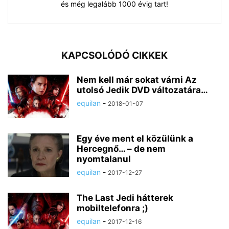
és még legalább 1000 évig tart!
KAPCSOLÓDÓ CIKKEK
Nem kell már sokat várni Az
utolsó Jedik DVD változatára…
equilan
-
2018-01-07
Egy éve ment el közülünk a
Hercegnő… – de nem
nyomtalanul
equilan
-
2017-12-27
The Last Jedi hátterek
mobiltelefonra ;)
equilan
-
2017-12-16