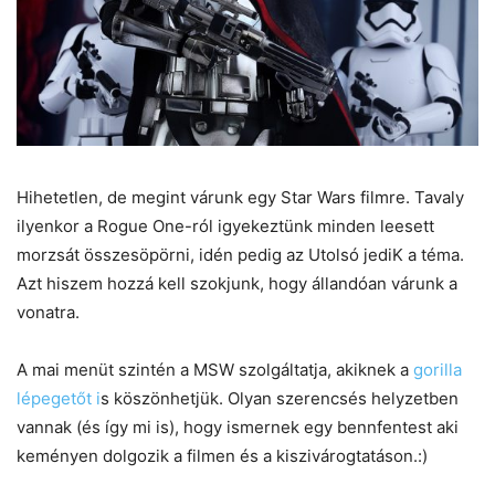
Hihetetlen, de megint várunk egy Star Wars filmre. Tavaly
ilyenkor a Rogue One-ról igyekeztünk minden leesett
morzsát összesöpörni, idén pedig az Utolsó jediK a téma.
Azt hiszem hozzá kell szokjunk, hogy állandóan várunk a
vonatra.
A mai menüt szintén a MSW szolgáltatja, akiknek a
gorilla
lépegetőt i
s köszönhetjük. Olyan szerencsés helyzetben
vannak (és így mi is), hogy ismernek egy bennfentest aki
keményen dolgozik a filmen és a kiszivárogtatáson.:)