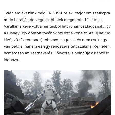
Talán emlékszünk még FN-2199-re aki majdnem szétkapta
áruló barátját, de végül a többiek megmentették Finn-t.
Váratlan sikere volt a hentesből lett rohamosztagosnak, így
a Disney úgy döntött továbbviszi ezt a vonalat. Az új nevük
kivégző (Executoner) rohamosztagosok és nem csak egy
van belőle, hanem ez egy rendszersített szakma. Remélem
hamarosan az Testnevelési Főiskola is beindítja a képzést
idehaza.