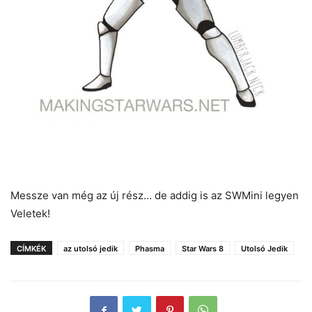
Messze van még az új rész… de addig is az SWMini legyen
Veletek!
CÍMKÉK
az utolsó jedik
Phasma
Star Wars 8
Utolsó Jedik