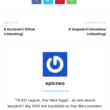
Előző cikk
Következő cikk
A tisztavérű Sithek
A Vaapadról bővebben
(videoblog)
(videoblog)
epicneo
https://swmini.hu
“TK-421 vagyok, Star Wars függő… és nem akarok
leszokni!:) Alig 1000 éve kezdődött ez Star Wars szerelem,