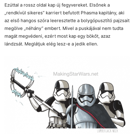
Ezúttal a rossz oldal kap új fegyvereket. Elsőnek a
„rendkívül sikeres” karriert befutott Phasma kapitány, aki
az első hangos szóra leeresztette a bolygópusztító pajzsait
megölve „néhány” embert. Mivel a puskájával nem tudta
magát megvédeni, ezért most kap egy bökőt, azaz
lándzsát. Meglátjuk elég lesz-e a jedik ellen.