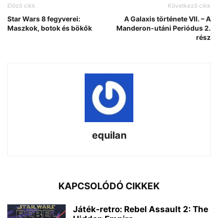
Előző cikk
Következő cikk
Star Wars 8 fegyverei:
A Galaxis története VII. – A
Maszkok, botok és bökők
Manderon-utáni Periódus 2.
rész
equilan
KAPCSOLÓDÓ CIKKEK
Játék-retro: Rebel Assault 2: The