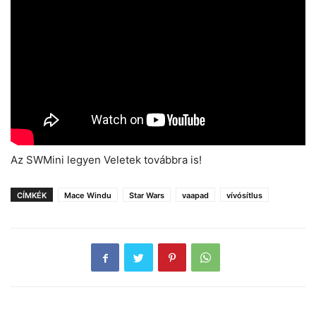
Az SWMini legyen Veletek továbbra is!
CÍMKÉK
Mace Windu
Star Wars
vaapad
vívósítlus