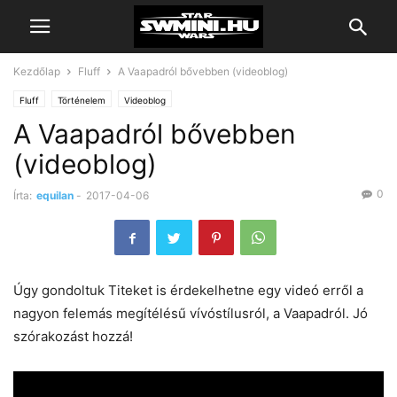
Kezdőlap
Fluff
A Vaapadról bővebben (videoblog)
Fluff
Történelem
Videoblog
A Vaapadról bővebben
(videoblog)
0
Írta:
equilan
-
2017-04-06
Úgy gondoltuk Titeket is érdekelhetne egy videó erről a
nagyon felemás megítélésű vívóstílusról, a Vaapadról. Jó
szórakozást hozzá!