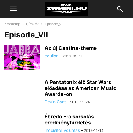
Kezdőlap
Címkék
Episode_VII
Episode_VII
Az új Cantina-theme
equilan
-
2016-05-11
A Pentatonix élő Star Wars
előadása az American Music
Awards-on
Devin Cant
-
2015-11-24
Ébredő Erő sorsolás
eredményhirdetés
Inquisitor Voluntas
-
2015-11-14