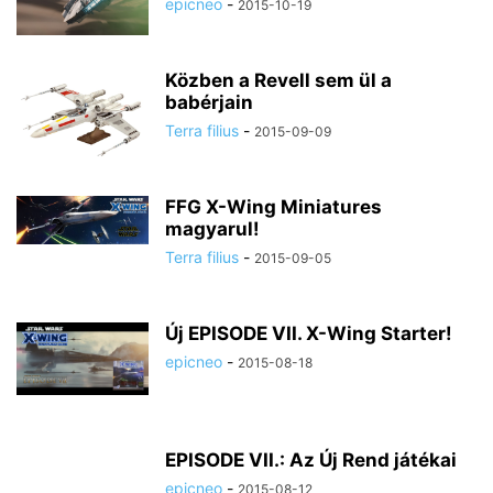
epicneo
-
2015-10-19
Közben a Revell sem ül a
babérjain
Terra filius
-
2015-09-09
FFG X-Wing Miniatures
magyarul!
Terra filius
-
2015-09-05
Új EPISODE VII. X-Wing Starter!
epicneo
-
2015-08-18
EPISODE VII.: Az Új Rend játékai
epicneo
-
2015-08-12