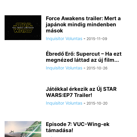
Force Awakens trailer: Mert a
japánok mindig mindenben
mások
Inquisitor Voluntas
-
2015-11-09
Ébredő Erő: Supercut – Ha ezt
megnézed láttad az új film...
Inquisitor Voluntas
-
2015-10-26
Játékkal érkezik az Új STAR
WARS:EP7 Trailer!
Inquisitor Voluntas
-
2015-10-20
Episode 7: VUC-Wing-ek
támadása!