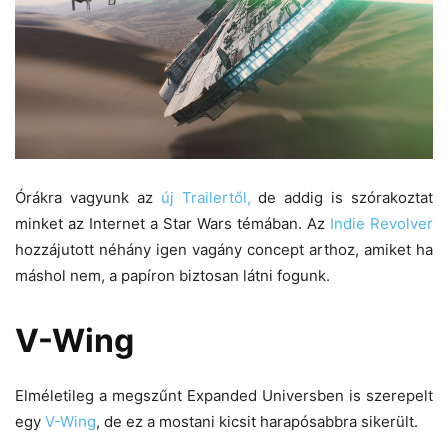
Órákra vagyunk az
új Trailertől,
de addig is szórakoztat
minket az Internet a Star Wars témában. Az
Indie Revolver
hozzájutott néhány igen vagány concept arthoz, amiket ha
máshol nem, a papíron biztosan látni fogunk.
V-Wing
Elméletileg a megszűnt Expanded Universben is szerepelt
egy
V-Wing
, de ez a mostani kicsit harapósabbra sikerült.