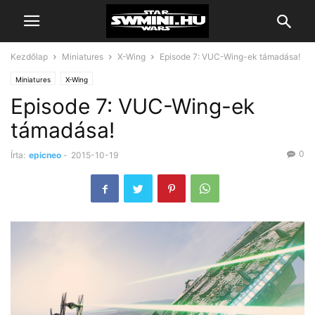
Kezdőlap
Miniatures
X-Wing
Episode 7: VUC-Wing-ek támadása!
Miniatures
X-Wing
Episode 7: VUC-Wing-ek
támadása!
0
Írta:
epicneo
-
2015-10-19