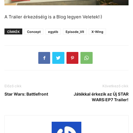
A Trailer érkezéséig is a Blog legyen Veletek!:)
CÍMKÉK
Concept
egyéb
Episode_VII
X-Wing
Előző cikk
Következő cikk
Star Wars: Battlefront
Játékkal érkezik az Új STAR
WARS:EP7 Trailer!