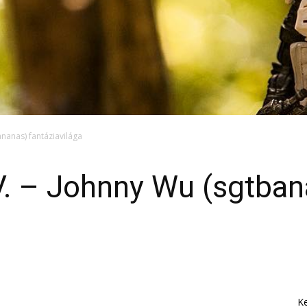
ananas) fantáziavilága
V. – Johnny Wu (sgtba
K