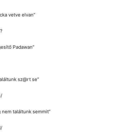
cka vetve elvan”
/?
gesítő Padawan”
aláltunk sz@rt se”
/
 nem találtunk semmit”
/