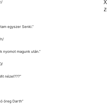
X
c/
Z
ltam egyszer Senki.”
h/
k nyomot magunk után.”
O/
Mit nézel???”
jó öreg Darth”