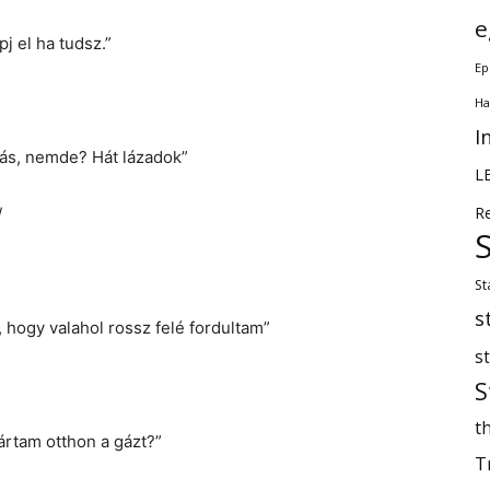
e
pj el ha tudsz.”
Ep
Ha
I
dás, nemde? Hát lázadok”
L
R
/
St
s
 hogy valahol rossz felé fordultam”
s
S
th
ártam otthon a gázt?”
T