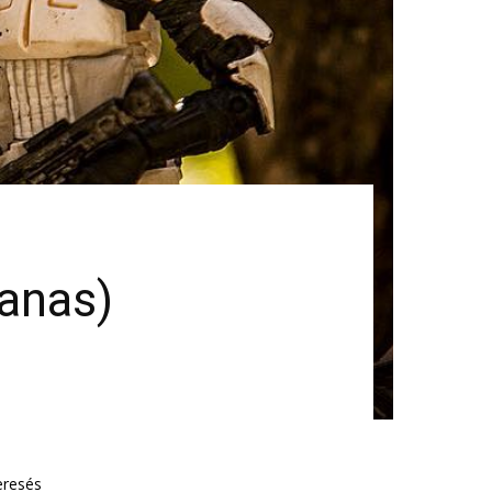
nanas)
eresés