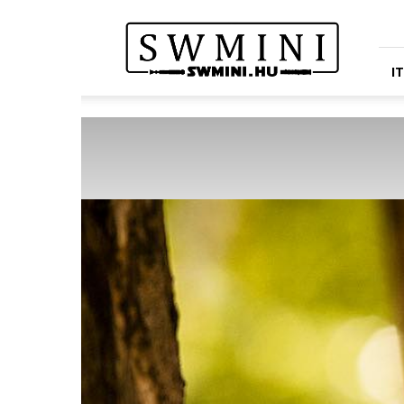
Star
Wars
Miniatures
Portál
I