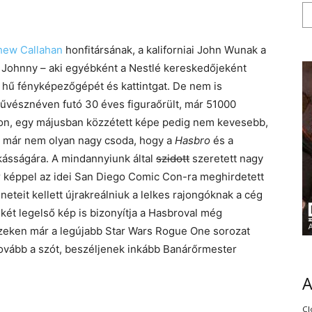
hew Callahan
honfitársának, a kaliforniai John Wunak a
Johnny – aki egyébként a Nestlé kereskedőjeként
 hű fényképezőgépét és kattintgat. De nem is
vésznéven futó 30 éves figuraőrült, már 51000
on, egy májusban közzétett képe pedig nem kevesebb,
gy már nem olyan nagy csoda, hogy a
Hasbro
és a
kásságára. A mindannyiunk által
szidott
szeretett nagy
r képpel az idei San Diego Comic Con-ra meghirdetett
neteit kellett újrakreálniuk a lelkes rajongóknak a cég
a két legelső kép is bizonyítja a Hasbroval még
 ezeken már a legújabb Star Wars Rogue One sorozat
tovább a szót, beszéljenek inkább Banárőrmester
Cl