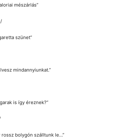
loriai mészárlás”
/
garetta szünet”
ülvesz mindannyiunkat.”
garak is így éreznek?”
/
 rossz bolygón szálltunk le…”