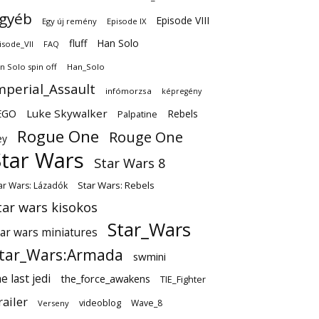
gyéb
Episode VIII
Egy új remény
Episode IX
fluff
Han Solo
isode_VII
FAQ
n Solo spin off
Han_Solo
mperial_Assault
infómorzsa
képregény
EGO
Luke Skywalker
Rebels
Palpatine
Rogue One
Rouge One
ey
Star Wars
Star Wars 8
Star Wars: Rebels
ar Wars: Lázadók
tar wars kisokos
Star_Wars
tar wars miniatures
tar_Wars:Armada
swmini
e last jedi
the_force_awakens
TIE_Fighter
railer
videoblog
Wave_8
Verseny