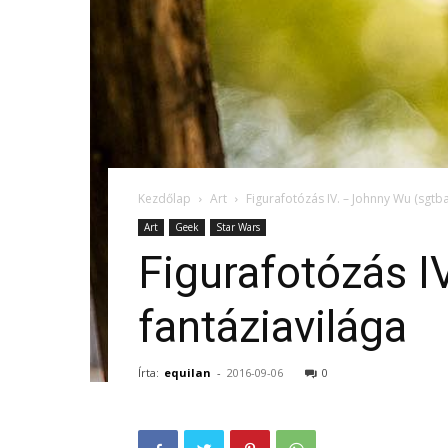
Kezdőlap
Art
Figurafotózás IV. – Johnny Wu (sgtb
Art
Geek
Star Wars
Figurafotózás I
fantáziavilága
Írta:
equilan
-
2016-09-06
0