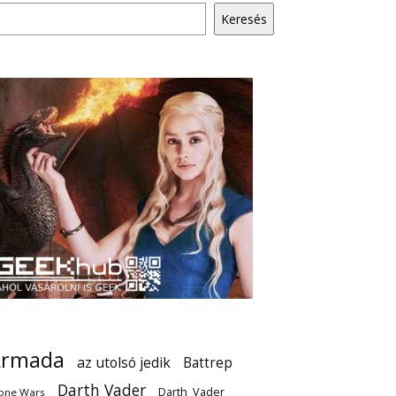
Keresés
Armada
az utolsó jedik
Battrep
Darth Vader
Darth_Vader
one Wars