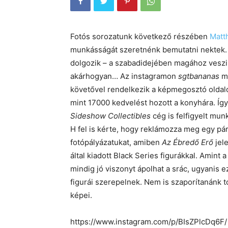
Fotós sorozatunk következő részében
Matt
munkásságát szeretnénk bemutatni nektek. 
dolgozik – a szabadidejében magához veszi
akárhogyan… Az instagramon
sgtbananas
mű
követővel rendelkezik a képmegosztó oldal
mint 17000 kedvelést hozott a konyhára. Í
Sideshow Collectibles
cég is felfigyelt mun
H fel is kérte, hogy reklámozza meg egy pá
fotópályázatukat, amiben
Az Ébredő Erő
jele
által kiadott Black Series figurákkal. Amint 
mindig jó viszonyt ápolhat a srác, ugyanis
figurái szerepelnek. Nem is szaporítanánk 
képei.
https://www.instagram.com/p/BIsZPlcDq6F/