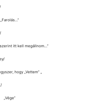
/
„Farolás…”
/
zerint itt kell megállnom…”
ey/
yszer, hogy „Vettem” „
/
„Vége”