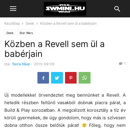
Kezdőlap
Geek
Közben a Revell sem ül a babérjain
Geek
Star Wars
Közben a Revell sem ül a
babérjain
1
Írta:
Terra filius
-
2015-09-09
Új modellekkel örvendeztet meg bennünket a Revell. A
hetedik részben feltűnő vasakból dobnak piacra párat, a
Build & Play sorozatban. A megcélzott korosztály a tíz év
körüli gyermekek, de úgy gondolom, hogy más is szívesen
dobna otthon össze belőlük párat!
Főleg, hogy nem