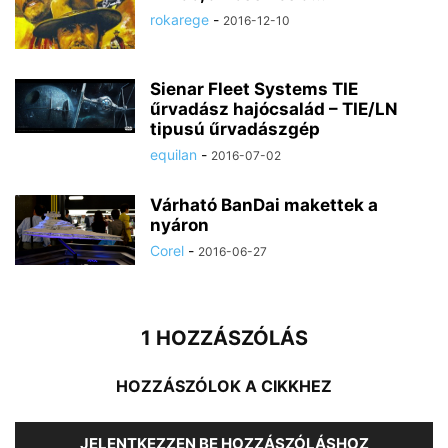
rokarege
-
2016-12-10
Sienar Fleet Systems TIE
űrvadász hajócsalád – TIE/LN
tipusú űrvadászgép
equilan
-
2016-07-02
Várható BanDai makettek a
nyáron
Corel
-
2016-06-27
1 HOZZÁSZÓLÁS
HOZZÁSZÓLOK A CIKKHEZ
JELENTKEZZEN BE HOZZÁSZÓLÁSHOZ