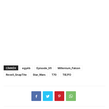
CÍMKÉK
egyéb
Episode_VII
Millenium_Falcon
Revell_SnapTite
Star_Wars
T70
TIE/FO