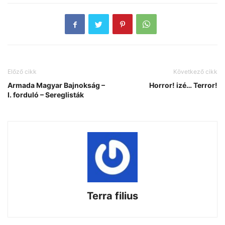
Előző cikk
Következő cikk
Armada Magyar Bajnokság –
Horror! izé… Terror!
I. forduló – Sereglisták
Terra filius