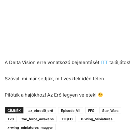
A Delta Vision erre vonatkozó bejelentését
ITT
találjátok!
Szóval, mi már sejtjük, mit vesztek idén télen.
Pilóták a hajókhoz! Az Erő legyen veletek!
CÍMKÉK
az_ébredő_erő
Episode_VII
FFG
Star_Wars
T70
the_force_awakens
TIE/FO
X-Wing_Miniatures
x-wing_miniatures_magyar