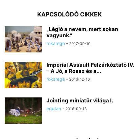
KAPCSOLÓDÓ CIKKEK
„Légió a nevem, mert sokan
vagyunk.”
rokarege
-
2017-09-10
Imperial Assault Felzárkóztató IV.
– A Jó, a Rossz és a...
rokarege
-
2016-12-10
Jointing miniatűr világa I.
equilan
-
2016-09-13