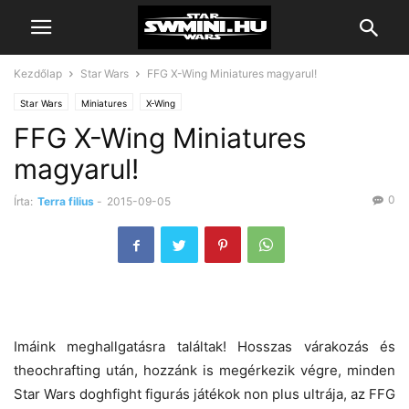
Kezdőlap
Star Wars
FFG X-Wing Miniatures magyarul!
Star Wars
Miniatures
X-Wing
FFG X-Wing Miniatures
magyarul!
0
Írta:
Terra filius
-
2015-09-05
Imáink meghallgatásra találtak! Hosszas várakozás és
theochrafting után, hozzánk is megérkezik végre, minden
Star Wars doghfight figurás játékok non plus ultrája, az FFG