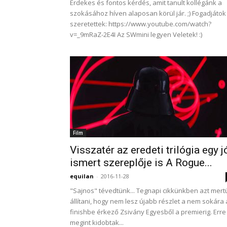
Érdekes és fontos kérdés, amit tanult kollégánk a
szokásához híven alaposan körül jár. ;) Fogadjátok
szeretettek: https://www.youtube.com/watch?
v=_9mRaZ-2E4I Az SWmini legyen Veletek! :)
Film
Visszatér az eredeti trilógia egy j
ismert szereplője is A Rogue...
equilan
-
2016-11-28
"Sajnos" tévedtünk... Tegnapi cikkünkben azt mert
állítani, hogy nem lesz újabb részlet a nem sokára 
finishbe érkező Zsivány Egyesből a premierig. Erre
megint kidobtak...