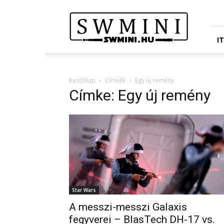
Star
Wars
Miniatures
Portál
I
Kezdőlap
Címkék
Egy új remény
Címke: Egy új remény
Star Wars
A messzi-messzi Galaxis
fegyverei – BlasTech DH-17 vs.