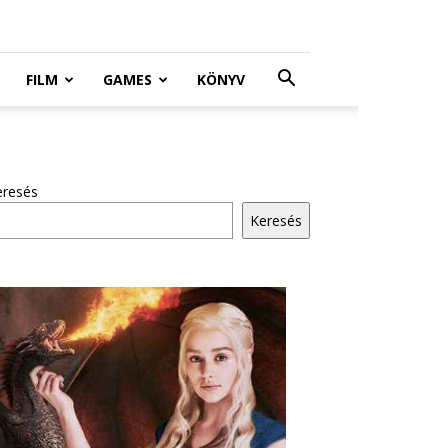
FILM
GAMES
KÖNYV
eresés
Keresés