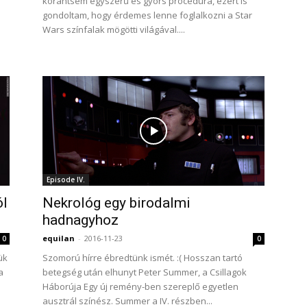
korántsem egyszerű és gyors procedúra, ezért is
gondoltam, hogy érdemes lenne foglalkozni a Star
Wars színfalak mögötti világával....
Episode IV.
ól
Nekrológ egy birodalmi
hadnagyhoz
equilan
-
2016-11-23
0
0
ük
Szomorú hírre ébredtünk ismét. :( Hosszan tartó
a
betegség után elhunyt Peter Summer, a Csillagok
Háborúja Egy új remény-ben szereplő egyetlen
ausztrál színész. Summer a IV. részben...