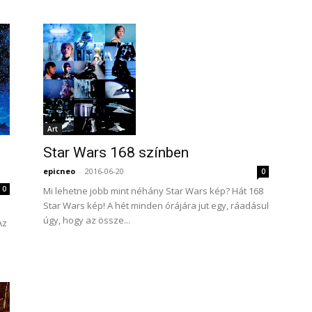
Art
Star Wars 168 színben
epicneo
-
2016-06-20
0
0
Mi lehetne jobb mint néhány Star Wars kép? Hát 168
Star Wars kép! A hét minden órájára jut egy, ráadásul
úgy, hogy az össze...
Az