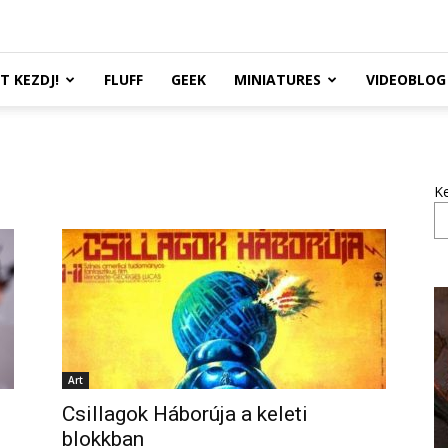
TT KEZDJ!
FLUFF
GEEK
MINIATURES
VIDEOBLOG
K
Art
Csillagok Háborúja a keleti
blokkban