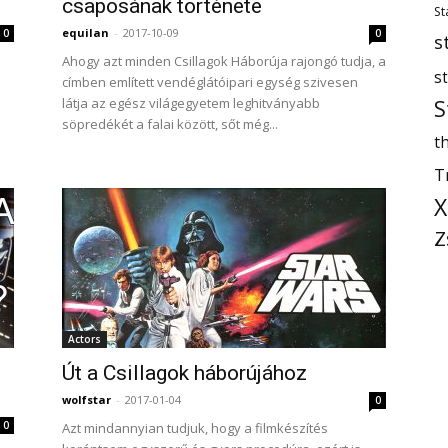
csaposának története
St
equilan
-
2017-10-09
0
0
s
Ahogy azt minden Csillagok Háborúja rajongó tudja, a
s
címben említett vendéglátóipari egység szivesen
látja az egész világegyetem leghitványabb
S
söpredékét a falai között, sőt még...
th
T
X
Z
Actors
z
Út a Csillagok háborújához
wolfstar
-
2017-01-04
0
0
Azt mindannyian tudjuk, hogy a filmkészítés