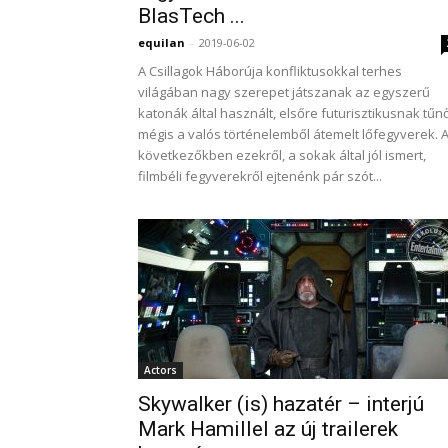
BlasTech ...
equilan
-
2019-06-02
A Csillagok Háborúja konfliktusokkal terhes
világában nagy szerepet játszanak az egyszerű
katonák által használt, elsőre futurisztikusnak tűn
mégis a valós történelemből átemelt lőfegyverek. 
következőkben ezekről, a sokak által jól ismert,
filmbéli fegyverekről ejtenénk pár szót...
Actors
Skywalker (is) hazatér – interjú
Mark Hamillel az új trailerek