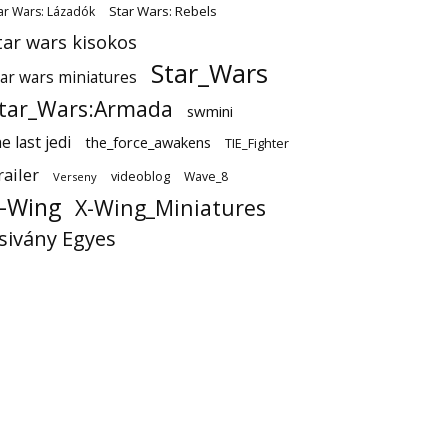
Star Wars: Rebels
ar Wars: Lázadók
tar wars kisokos
Star_Wars
tar wars miniatures
tar_Wars:Armada
swmini
e last jedi
the_force_awakens
TIE_Fighter
railer
videoblog
Wave_8
Verseny
-Wing
X-Wing_Miniatures
sivány Egyes