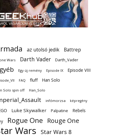
Armada
az utolsó jedik
Battrep
Darth Vader
Darth_Vader
one Wars
gyéb
Episode VIII
Egy új remény
Episode IX
fluff
Han Solo
isode_VII
FAQ
n Solo spin off
Han_Solo
mperial_Assault
infómorzsa
képregény
EGO
Luke Skywalker
Rebels
Palpatine
Rogue One
Rouge One
ey
Star Wars
Star Wars 8