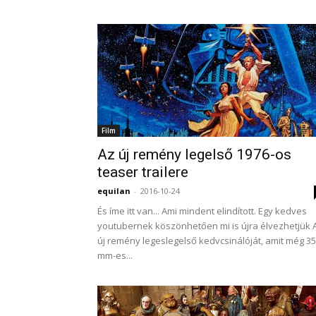
Film
Az új remény legelső 1976-os
teaser trailere
equilan
-
2016-10-24
És íme itt van... Ami mindent elindított. Egy kedves
youtubernek köszönhetően mi is újra élvezhetjük 
új remény legeslegelső kedvcsinálóját, amit még 35
mm-es...