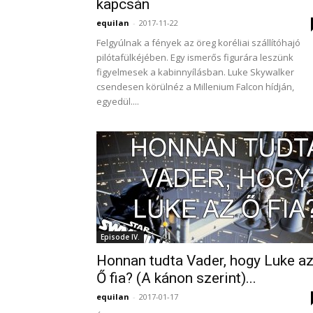
kapcsán
equilan
-
2017-11-22
Felgyúlnak a fények az öreg koréliai szállítóhajó
pilótafülkéjében. Egy ismerős figurára leszünk
figyelmesek a kabinnyílásban. Luke Skywalker
csendesen körülnéz a Millenium Falcon hídján,
egyedül....
Episode IV.
Honnan tudta Vader, hogy Luke a
Ő fia? (A kánon szerint)...
equilan
-
2017-01-17