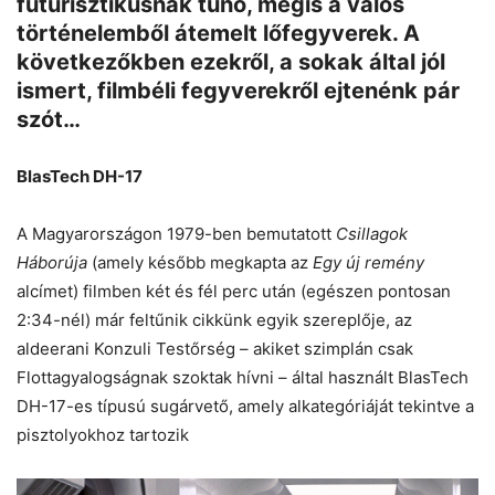
futurisztikusnak tűnő, mégis a valós
történelemből átemelt lőfegyverek. A
következőkben ezekről, a sokak által jól
ismert, filmbéli fegyverekről ejtenénk pár
szót…
BlasTech DH-17
A Magyarországon 1979-ben bemutatott
Csillagok
Háborúja
(amely később megkapta az
Egy új remény
alcímet) filmben két és fél perc után (egészen pontosan
2:34-nél) már feltűnik cikkünk egyik szereplője, az
aldeerani Konzuli Testőrség – akiket szimplán csak
Flottagyalogságnak szoktak hívni – által használt BlasTech
DH-17-es típusú sugárvető, amely alkategóriáját tekintve a
pisztolyokhoz tartozik