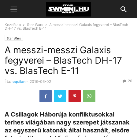
Kezdőlap
Star Wars
A messzi-messzi Galaxis fegyverei – BlasTech
DH-17 vs. BlasTech E-11
Star Wars
A messzi-messzi Galaxis
fegyverei – BlasTech DH-17
vs. BlasTech E-11
20
Írta:
equilan
-
2019-06-02
A Csillagok Háborúja konfliktusokkal
terhes világában nagy szerepet játszanak
az egyszerű katonák által használt, elsőre