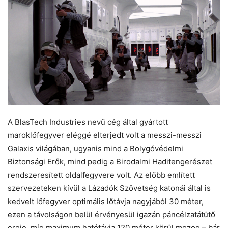
A BlasTech Industries nevű cég által gyártott
maroklőfegyver eléggé elterjedt volt a messzi-messzi
Galaxis világában, ugyanis mind a Bolygóvédelmi
Biztonsági Erők, mind pedig a Birodalmi Haditengerészet
rendszeresített oldalfegyvere volt. Az előbb említett
szervezeteken kívül a Lázadók Szövetség katonái által is
kedvelt lőfegyver optimális lőtávja nagyjából 30 méter,
ezen a távolságon belül érvényesül igazán páncélzatátütő
ereje, míg maximum hatótávja 120 méter körül mozog – bár