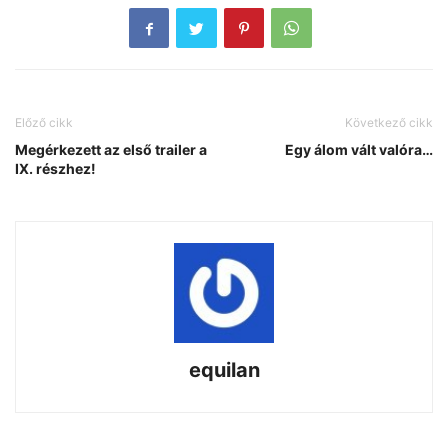
Előző cikk
Következő cikk
Megérkezett az első trailer a
Egy álom vált valóra…
IX. részhez!
equilan