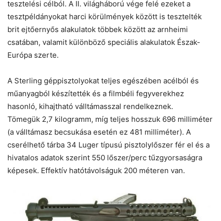
tesztelési célból. A II. világháború vége felé ezeket a
tesztpéldányokat harci körülmények között is tesztelték
brit ejtőernyős alakulatok többek között az arnheimi
csatában, valamit különböző speciális alakulatok Észak-
Európa szerte.
A Sterling géppisztolyokat teljes egészében acélból és
műanyagból készítették és a filmbéli fegyverekhez
hasonló, kihajtható válltámasszal rendelkeznek.
Tömegük 2,7 kilogramm, míg teljes hosszuk 696 milliméter
(a válltámasz becsukása esetén ez 481 milliméter). A
cserélhető tárba 34 Luger típusú pisztolylőszer fér el és a
hivatalos adatok szerint 550 lőszer/perc tűzgyorsaságra
képesek. Effektív hatótávolságuk 200 méteren van.