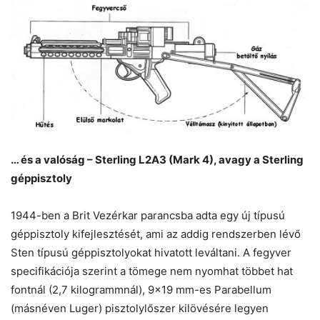
… és a valóság – Sterling L2A3 (Mark 4), avagy a Sterling
géppisztoly
1944-ben a Brit Vezérkar parancsba adta egy új típusú
géppisztoly kifejlesztését, ami az addig rendszerben lévő
Sten típusú géppisztolyokat hivatott leváltani. A fegyver
specifikációja szerint a tömege nem nyomhat többet hat
fontnál (2,7 kilogrammnál), 9×19 mm-es Parabellum
(másnéven Luger) pisztolylőszer kilövésére legyen