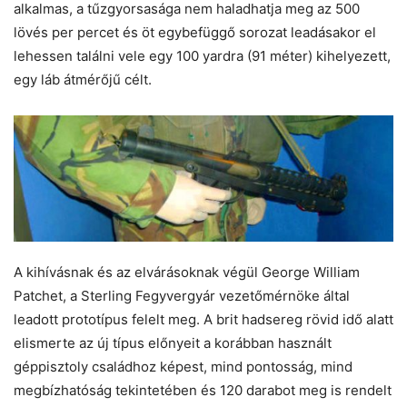
alkalmas, a tűzgyorsasága nem haladhatja meg az 500
lövés per percet és öt egybefüggő sorozat leadásakor el
lehessen találni vele egy 100 yardra (91 méter) kihelyezett,
egy láb átmérőjű célt.
A kihívásnak és az elvárásoknak végül George William
Patchet, a Sterling Fegyvergyár vezetőmérnöke által
leadott prototípus felelt meg. A brit hadsereg rövid idő alatt
elismerte az új típus előnyeit a korábban használt
géppisztoly családhoz képest, mind pontosság, mind
megbízhatóság tekintetében és 120 darabot meg is rendelt