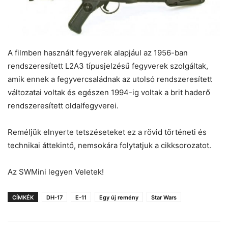
A filmben használt fegyverek alapjául az 1956-ban
rendszeresített L2A3 típusjelzésű fegyverek szolgáltak,
amik ennek a fegyvercsaládnak az utolsó rendszeresített
változatai voltak és egészen 1994-ig voltak a brit haderő
rendszeresített oldalfegyverei.
Reméljük elnyerte tetszéseteket ez a rövid történeti és
technikai áttekintő, nemsokára folytatjuk a cikksorozatot.
Az SWMini legyen Veletek!
CÍMKÉK
DH-17
E-11
Egy új remény
Star Wars