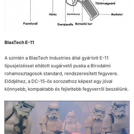
BlasTech E-11
A szintén a BlasTech Industries által gyártott E-11
típusjelzéssel ellátott sugárvető puska a Birodalmi
rohamosztagosok standard, rendszeresített fegyvere.
Elődjéhez, a DC-15-ös sorozathoz képest egy jóval
könnyebb, kompaktabb és fejlettebb fegyverről beszélünk.