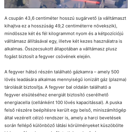
A csupán 43,6 centiméter hosszú sugárvető (a válltámaszt
kihajtva ez a hosszúság 49,2 centiméterre növekszik),
mindössze két és fél kilogrammot nyom és a kétpozíciójú
válltámasz állításával egy, illetve két kezes használatra is
alkalmas. Összecsukott állapotában a válltámasz plusz
fogást biztosít a fegyver csövének elején.
A fegyver hátsó részén található gázkamra – amely 500
lövés leadására alkalmas mennyiségű ionizált gáz (plazma)
tárolását biztosítja. A fegyver bal oldalán található a
fegyver elsütéséhez energiát biztosító cserélhető
energiacella (cellánként 100 lövés kapacitással). A puska
felső részére beépítésre került egy belső, miniszámítógép
által vezérelt célzó rendszer is, amely a harci bevetések
során fellépő különböző látási körülményeket küszöbölte