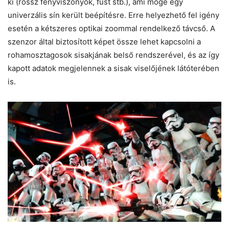
ki (rossz fényviszonyok, füst stb.), ami mögé egy
univerzális sín került beépítésre. Erre helyezhető fel igény
esetén a kétszeres optikai zoommal rendelkező távcső. A
szenzor által biztosított képet össze lehet kapcsolni a
rohamosztagosok sisakjának belső rendszerével, és az így
kapott adatok megjelennek a sisak viselőjének látóterében
is.