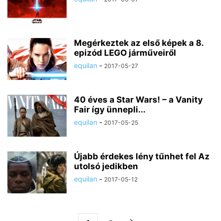
Megérkeztek az első képek a 8.
epizód LEGO járműveiről
equilan
-
2017-05-27
40 éves a Star Wars! – a Vanity
Fair így ünnepli...
equilan
-
2017-05-25
Újabb érdekes lény tűnhet fel Az
utolsó jedikben
equilan
-
2017-05-12