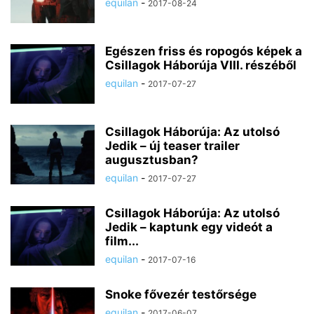
equilan
-
2017-08-24
Egészen friss és ropogós képek a
Csillagok Háborúja VIII. részéből
equilan
-
2017-07-27
Csillagok Háborúja: Az utolsó
Jedik – új teaser trailer
augusztusban?
equilan
-
2017-07-27
Csillagok Háborúja: Az utolsó
Jedik – kaptunk egy videót a
film...
equilan
-
2017-07-16
Snoke fővezér testőrsége
equilan
-
2017-06-07