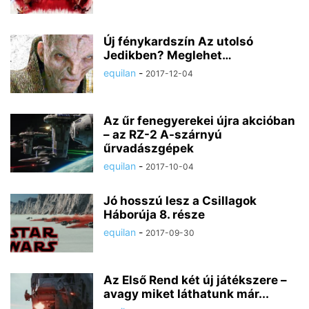
Új fénykardszín Az utolsó
Jedikben? Meglehet…
equilan
-
2017-12-04
Az űr fenegyerekei újra akcióban
– az RZ-2 A-szárnyú
űrvadászgépek
equilan
-
2017-10-04
Jó hosszú lesz a Csillagok
Háborúja 8. része
equilan
-
2017-09-30
Az Első Rend két új játékszere –
avagy miket láthatunk már...