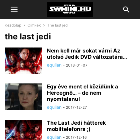
Kezdőlap
Címkék
The last jedi
the last jedi
Nem kell már sokat várni Az
utolsó Jedik DVD változatára…
equilan
-
2018-01-07
Egy éve ment el közülünk a
Hercegnő… – de nem
nyomtalanul
equilan
-
2017-12-27
The Last Jedi hátterek
mobiltelefonra ;)
equilan
-
2017-12-16