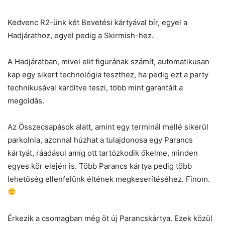
Kedvenc R2-ünk két Bevetési kártyával bír, egyel a
Hadjárathoz, egyel pedig a Skirmish-hez.
A Hadjáratban, mivel elit figurának számít, automatikusan
kap egy sikert technológia teszthez, ha pedig ezt a party
technikusával karöltve teszi, több mint garantált a
megoldás.
Az Összecsapások alatt, amint egy terminál mellé sikerül
parkolnia, azonnal húzhat a tulajdonosa egy Parancs
kártyát, ráadásul amíg ott tartózkodik őkelme, minden
egyes kör elején is. Több Parancs kártya pedig több
lehetőség ellenfelünk éltének megkeserítéséhez. Finom.
Érkezik a csomagban még öt új Parancskártya. Ezek közül