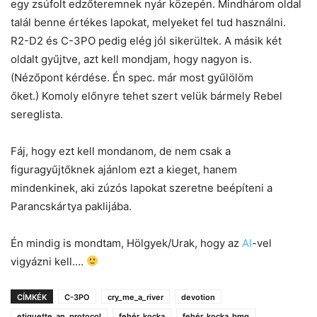
egy zsúfolt edzőteremnek nyár közepén. Mindhárom oldal
talál benne értékes lapokat, melyeket fel tud használni.
R2-D2 és C-3PO pedig elég jól sikerültek. A másik két
oldalt gyűjtve, azt kell mondjam, hogy nagyon is.
(Nézőpont kérdése. Én spec. már most gyűlölöm
őket.) Komoly előnyre tehet szert velük bármely Rebel
sereglista.
Fáj, hogy ezt kell mondanom, de nem csak a
figuragyűjtőknek ajánlom ezt a kieget, hanem
mindenkinek, aki zúzós lapokat szeretne beépíteni a
Parancskártya paklijába.
Én mindig is mondtam, Hölgyek/Urak, hogy az
AI
-vel
vigyázni kell….
CÍMKÉK
C-3PO
cry_me_a_river
devotion
etiguette_an_protocol
fehér_kocka
fehér_kocka_bmg