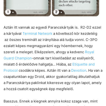
Aztán itt vannak az egyedi Parancskártyák is. R2-D2 ezzel
a kártyával
Terminal Network
a következő kör kezdetéig
az összes treminált az irányítása alá tudja vonni
. C-3PO
ezalatt képes megmagyarázni egy hóembernek, hogy
szereti a meleget. Elképzelem, ahogy a kedvenc
Royal
Guard Champion
-omnak tart kiselőadást az esélyeiről,
mialatt ő érdeklődve hallgatja… Hiába, az
Etiquette and
Protocol
csodákra képes. Aztán itt van a
Devotion
. Ha van a
csapatunkban egy Droid, akkor gyakorlatilag átkutathatjuk
a Parancskártya paklinkat kikeresve egy olyan lapot, amely
a hozzá csatolt egységnek épp megfelelő.
Basszus. Ennek a kiegnek annyira koksz szaga van, mint