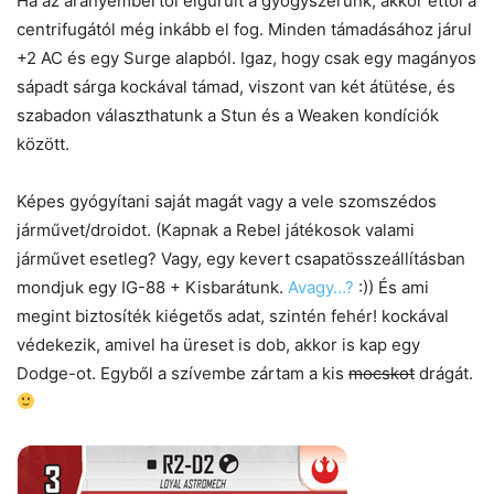
Ha az aranyembertől elgurult a gyógyszerünk, akkor ettől a
centrifugától még inkább el fog. Minden támadásához járul
+2 AC és egy Surge alapból. Igaz, hogy csak egy magányos
sápadt sárga kockával támad, viszont van két átütése, és
szabadon választhatunk a Stun és a Weaken kondíciók
között.
Képes gyógyítani saját magát vagy a vele szomszédos
járművet/droidot. (Kapnak a Rebel játékosok valami
járművet esetleg? Vagy, egy kevert csapatösszeállításban
mondjuk egy IG-88 + Kisbarátunk.
Avagy…?
:)) És ami
megint biztosíték kiégetős adat, szintén fehér! kockával
védekezik, amivel ha üreset is dob, akkor is kap egy
Dodge-ot. Egyből a szívembe zártam a kis
mocskot
drágát.