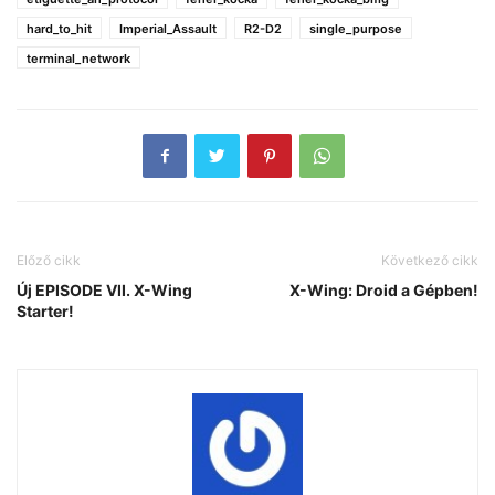
hard_to_hit
Imperial_Assault
R2-D2
single_purpose
terminal_network
Előző cikk
Következő cikk
Új EPISODE VII. X-Wing
X-Wing: Droid a Gépben!
Starter!