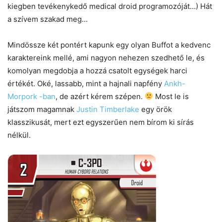
kiegben tevékenykedő medical droid programozóját…) Hát
a szívem szakad meg…
Mindössze két pontért kapunk egy olyan Buffot a kedvenc
karaktereink mellé, ami nagyon nehezen szedhető le, és
komolyan megdobja a hozzá csatolt egységek harci
értékét. Oké, lassabb, mint a hajnali napfény
Ankh-
Morpork -ban
, de azért kérem szépen.
Most le is
játszom magamnak
Justin Timberlake
egy örök
klasszikusát, mert ezt egyszerűen nem bírom ki sírás
nélkül.