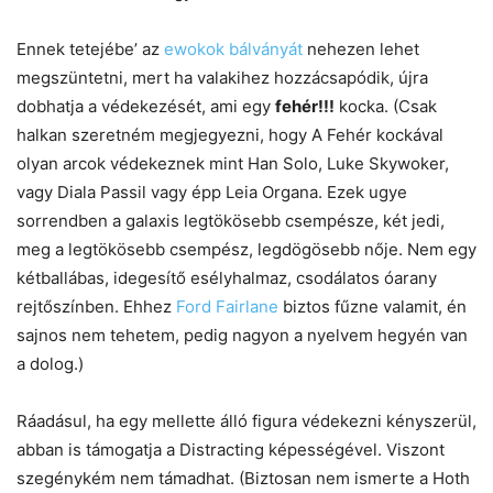
Ennek tetejébe’ az
ewokok bálványát
nehezen lehet
megszüntetni, mert ha valakihez hozzácsapódik, újra
dobhatja a védekezését, ami egy
fehér!!!
kocka. (Csak
halkan szeretném megjegyezni, hogy A Fehér kockával
olyan arcok védekeznek mint Han Solo, Luke Skywoker,
vagy Diala Passil vagy épp Leia Organa. Ezek ugye
sorrendben a galaxis legtökösebb csempésze, két jedi,
meg a legtökösebb csempész, legdögösebb nője. Nem egy
kétballábas, idegesítő esélyhalmaz, csodálatos óarany
rejtőszínben. Ehhez
Ford Fairlane
biztos fűzne valamit, én
sajnos nem tehetem, pedig nagyon a nyelvem hegyén van
a dolog.)
Ráadásul, ha egy mellette álló figura védekezni kényszerül,
abban is támogatja a Distracting képességével. Viszont
szegénykém nem támadhat. (Biztosan nem ismerte a Hoth