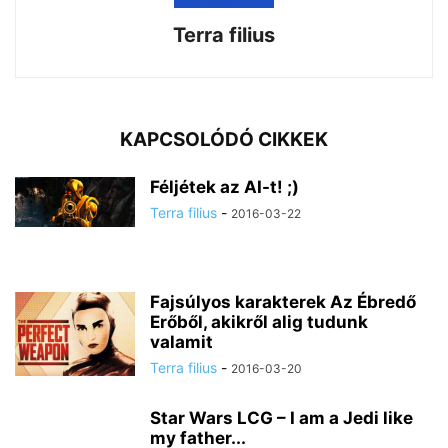
Terra filius
KAPCSOLÓDÓ CIKKEK
Féljétek az AI-t! ;)
Terra filius
-
2016-03-22
Fajsúlyos karakterek Az Ébredő
Erőből, akikről alig tudunk
valamit
Terra filius
-
2016-03-20
Star Wars LCG – I am a Jedi like
my father...