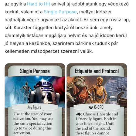
az egyik a
Hard to Hit
amivel újradobhatunk egy védekező
kockát, valamint a
Single Purpose
, mellyel kétszer
hajthatjuk végre ugyan azt az akciót. Ez sem egy rossz lap,
sőt. Karakter független kártyáról beszélünk, amely
bármelyik listában megállja a helyét és ha jó időben kerül
jó helyen a kezünkbe, szerintem bárkinek tudunk pár
kellemetlen másodpercet szerezni velük.