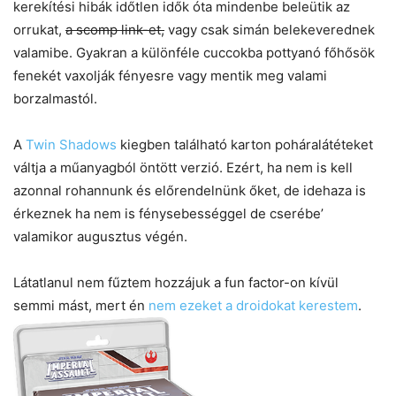
kerekítési hibák időtlen idők óta mindenbe beleütik az
orrukat,
a scomp link-et,
vagy csak simán belekeverednek
valamibe. Gyakran a különféle cuccokba pottyanó főhősök
fenekét vaxolják fényesre vagy mentik meg valami
borzalmastól.
A
Twin Shadows
kiegben található karton poháralátéteket
váltja a műanyagból öntött verzió. Ezért, ha nem is kell
azonnal rohannunk és előrendelnünk őket, de idehaza is
érkeznek ha nem is fénysebességgel de cserébe’
valamikor augusztus végén.
Látatlanul nem fűztem hozzájuk a fun factor-on kívül
semmi mást, mert én
nem ezeket a droidokat kerestem
.