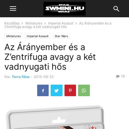
Kezdőlap
Miniatures
Imperial Assault
Az Árányember és a
Z’entrifuga avagy a két vadnyugati hős
Miniatures
Imperial Assault
Star Wars
Az Árányember és a
Z’entrifuga avagy a két
vadnyugati hős
19
Írta:
Terra filius
-
2015-08-22