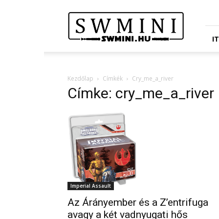
Star
Wars
Miniatures
Portál
I
Kezdőlap
Címkék
Cry_me_a_river
Címke: cry_me_a_river
Imperial Assault
Az Árányember és a Z’entrifuga
avagy a két vadnyugati hős