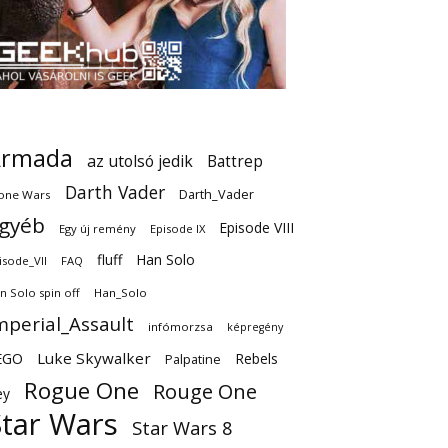
Armada
az utolsó jedik
Battrep
Darth Vader
Darth_Vader
one Wars
gyéb
Episode VIII
Egy új remény
Episode IX
fluff
Han Solo
isode_VII
FAQ
n Solo spin off
Han_Solo
mperial_Assault
infómorzsa
képregény
EGO
Luke Skywalker
Rebels
Palpatine
Rogue One
Rouge One
ey
Star Wars
Star Wars 8