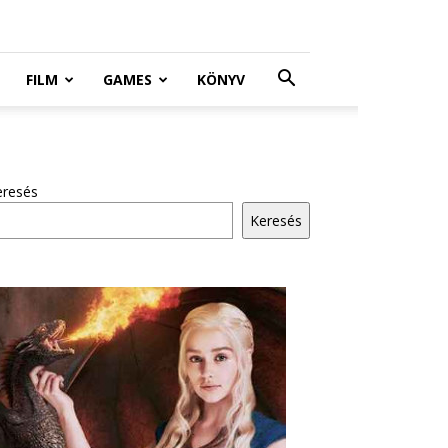
FILM
GAMES
KÖNYV
eresés
Keresés