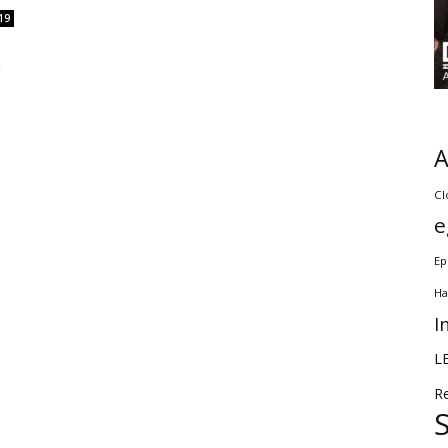
19
k
Cl
e
Ep
Ha
I
L
R