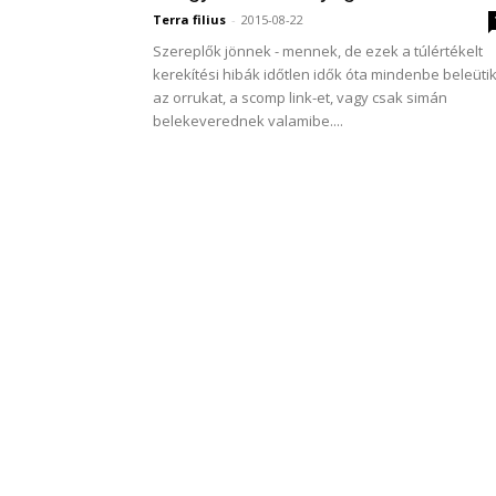
Terra filius
-
2015-08-22
Szereplők jönnek - mennek, de ezek a túlértékelt
kerekítési hibák időtlen idők óta mindenbe beleüti
az orrukat, a scomp link-et, vagy csak simán
belekeverednek valamibe....