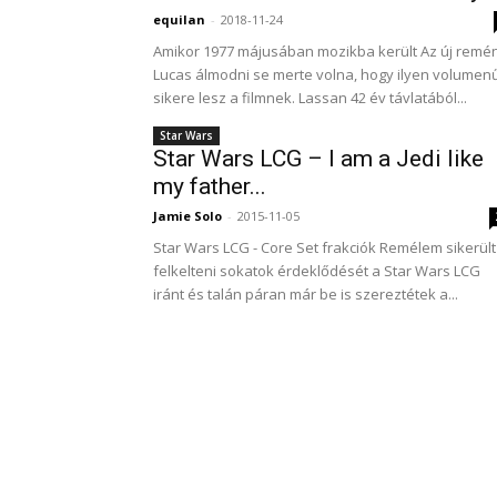
equilan
-
2018-11-24
Amikor 1977 májusában mozikba került Az új remé
Lucas álmodni se merte volna, hogy ilyen volumen
sikere lesz a filmnek. Lassan 42 év távlatából...
Star Wars
Star Wars LCG – I am a Jedi like
my father...
Jamie Solo
-
2015-11-05
Star Wars LCG - Core Set frakciók Remélem sikerült
felkelteni sokatok érdeklődését a Star Wars LCG
iránt és talán páran már be is szereztétek a...