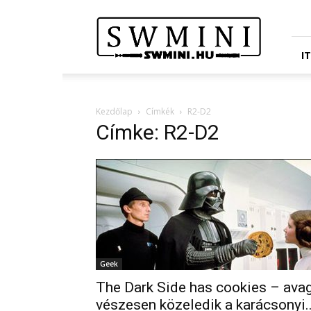
Star
Wars
Miniatures
Portál
I
Kezdőlap
Címkék
R2-D2
Címke: R2-D2
Geek
The Dark Side has cookies – ava
vészesen közeledik a karácsonyi..