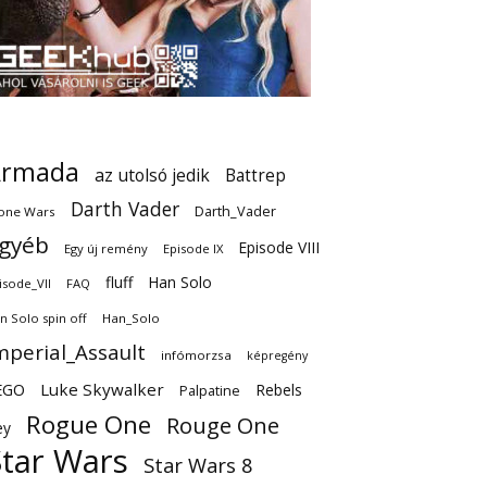
Armada
az utolsó jedik
Battrep
Darth Vader
Darth_Vader
one Wars
gyéb
Episode VIII
Egy új remény
Episode IX
fluff
Han Solo
isode_VII
FAQ
n Solo spin off
Han_Solo
mperial_Assault
infómorzsa
képregény
EGO
Luke Skywalker
Rebels
Palpatine
Rogue One
Rouge One
ey
Star Wars
Star Wars 8