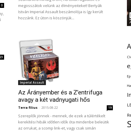
megosszátok velünk az élményeiteket! Bertyák
0
István Imperial Assault beszámolója is így került
ny,
hozzánk. Ez úton is köszönjük...
ű
Cl
23
e
Ep
Imperial Assault
Ha
Az Árányember és a Z’entrifuga
I
avagy a két vadnyugati hős
L
Terra filius
-
2015-08-22
19
R
Szereplők jönnek - mennek, de ezek a túlértékelt
kerekítési hibák időtlen idők óta mindenbe beleütik
az orrukat, a scomp link-et, vagy csak simán