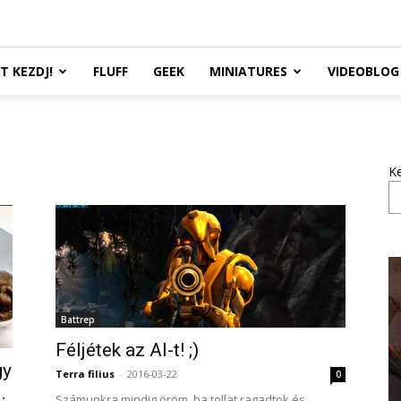
TT KEZDJ!
FLUFF
GEEK
MINIATURES
VIDEOBLOG
K
Battrep
Féljétek az AI-t! ;)
gy
Terra filius
-
2016-03-22
0
.
Számunkra mindig öröm, ha tollat ragadtok és