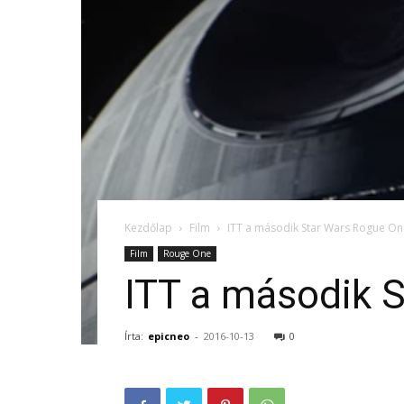
Kezdőlap
Film
ITT a második Star Wars Rogue One
Film
Rouge One
ITT a második S
Írta:
epicneo
-
2016-10-13
0