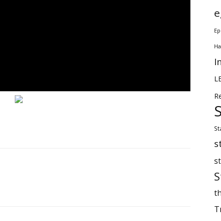
e
Ep
Ha
I
L
R
St
s
s
S
th
T