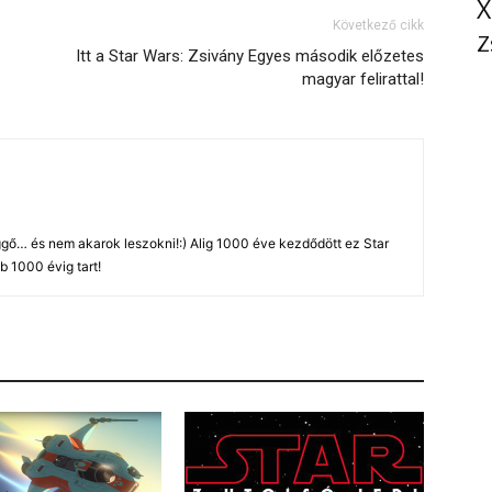
X
Következő cikk
Z
Itt a Star Wars: Zsivány Egyes második előzetes
magyar felirattal!
gő… és nem akarok leszokni!:) Alig 1000 éve kezdődött ez Star
b 1000 évig tart!