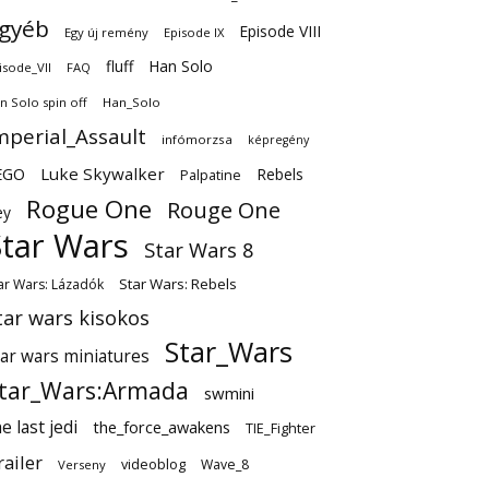
gyéb
Episode VIII
Egy új remény
Episode IX
fluff
Han Solo
isode_VII
FAQ
n Solo spin off
Han_Solo
mperial_Assault
infómorzsa
képregény
EGO
Luke Skywalker
Rebels
Palpatine
Rogue One
Rouge One
ey
Star Wars
Star Wars 8
Star Wars: Rebels
ar Wars: Lázadók
tar wars kisokos
Star_Wars
tar wars miniatures
tar_Wars:Armada
swmini
e last jedi
the_force_awakens
TIE_Fighter
railer
videoblog
Wave_8
Verseny