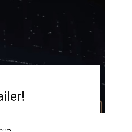
iler!
eresés