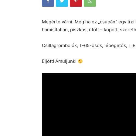
Megérte várni. Még ha ez „csupán” egy trailer
hamisítatlan, piszkos, ütött – kopott, szer
Csillagrombolók, T-65-ösök, lépegetők, TI
Eljött! Ámuljunk!