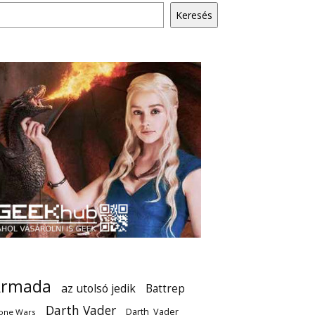
Keresés
Armada
az utolsó jedik
Battrep
Darth Vader
Darth_Vader
one Wars