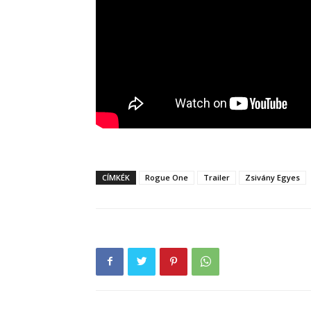
CÍMKÉK
Rogue One
Trailer
Zsivány Egyes