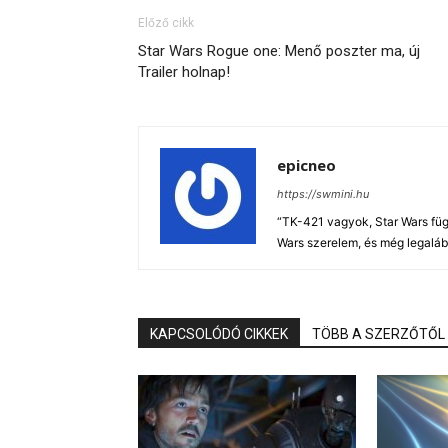
Előző cikk
Star Wars Rogue one: Menő poszter ma, új
Trailer holnap!
epicneo
https://swmini.hu
“TK-421 vagyok, Star Wars füg
Wars szerelem, és még legaláb
KAPCSOLÓDÓ CIKKEK
TÖBB A SZERZŐTŐL