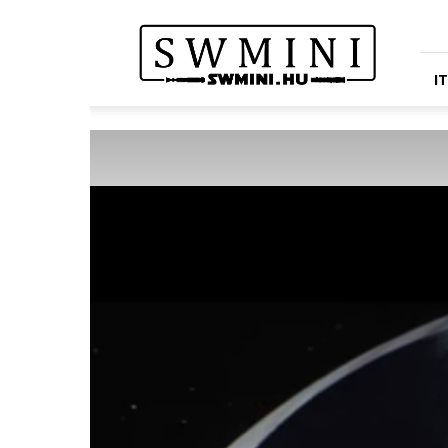
Star
Wars
Miniatures
Portál
I