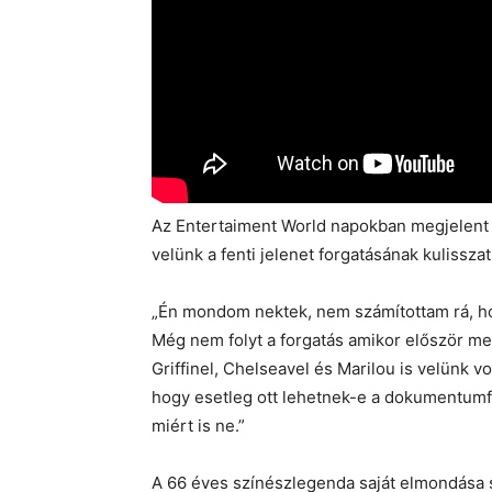
Az Entertaiment World napokban megjelent 
velünk a fenti jelenet forgatásának kulisszati
„Én mondom nektek, nem számítottam rá, ho
Még nem folyt a forgatás amikor először me
Griffinel, Chelseavel és Marilou is velünk v
hogy esetleg ott lehetnek-e a dokumentumf
miért is ne.”
A 66 éves színészlegenda saját elmondása s