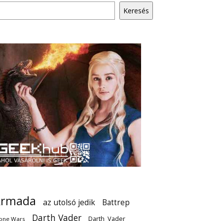
Keresés
Armada
az utolsó jedik
Battrep
Darth Vader
Darth_Vader
one Wars