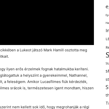
e
Ep
Ha
I
L
R
cikkében a Lukeot játszó Mark Hamill osztotta meg
tkait.
St
gy ilyen erős érzelmek fognak hatalmukba keríteni.
s
glátogattuk a helyszínt a gyerekeimmel, Nathannel,
s
olt, a feleségem. Amikor Lucasfilmes fiúk kérdezték,
S
ilmes srácok is, természetesen igent mondtam, hiszen
th
T
zerint nem kellett sok idő, hogy megrohanják a régi