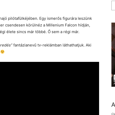
óhajó pilótafülkéjében. Egy ismerős figurára leszünk
er csendesen körülnéz a Millenium Falcon hídján,
égi élete sincs már többé. Ő sem a régi már.
bredés”
fantázianevű tv-reklámban láthathatjuk. Aki
i
Cl