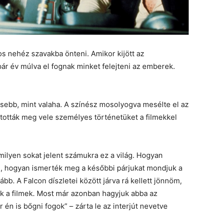
s nehéz szavakba önteni. Amikor kijött az
ár év múlva el fognak minket felejteni az emberek.
rősebb, mint valaha. A színész mosolyogva mesélte el az
ztották meg vele személyes történetüket a filmekkel
milyen sokat jelent számukra ez a világ. Hogyan
ön, hogyan ismerték meg a későbbi párjukat mondjuk a
bb. A Falcon díszletei között járva rá kellett jönnöm,
k a filmek. Most már azonban hagyjuk abba az
én is bőgni fogok” – zárta le az interjút nevetve