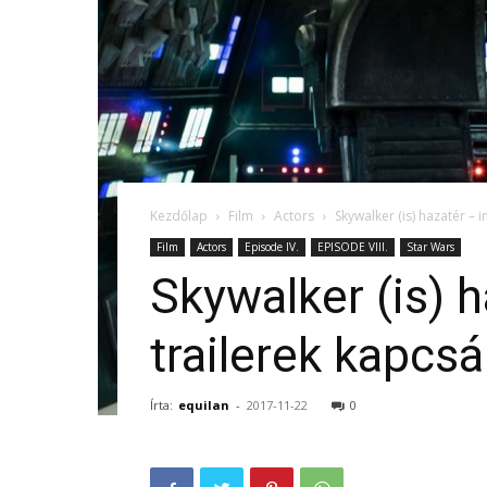
Kezdőlap
Film
Actors
Skywalker (is) hazatér – 
Film
Actors
Episode IV.
EPISODE VIII.
Star Wars
Skywalker (is) h
trailerek kapcs
Írta:
equilan
-
2017-11-22
0