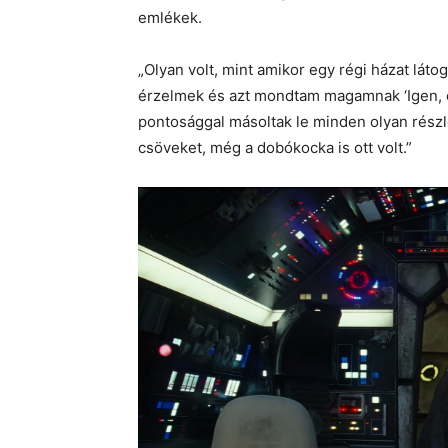
emlékek.
„Olyan volt, mint amikor egy régi házat láto
érzelmek és azt mondtam magamnak ‘Igen, ez
pontosággal másoltak le minden olyan részle
csöveket, még a dobókocka is ott volt.”