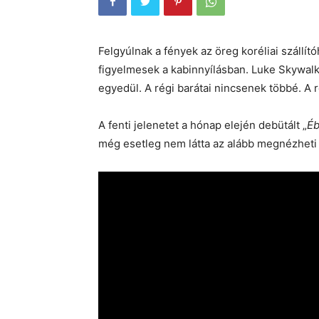
Felgyúlnak a fények az öreg koréliai szállít
figyelmesek a kabinnyílásban. Luke Skywalk
egyedül. A régi barátai nincsenek többé. A r
A fenti jelenetet a hónap elején debütált „
É
még esetleg nem látta az alább megnézhet