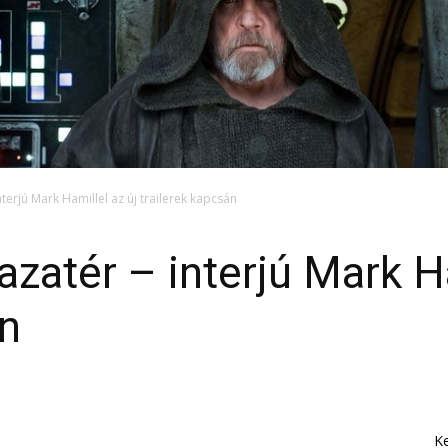
interjú Mark Hamillel az új trailerek kapcsán
azatér – interjú Mark Ha
án
K