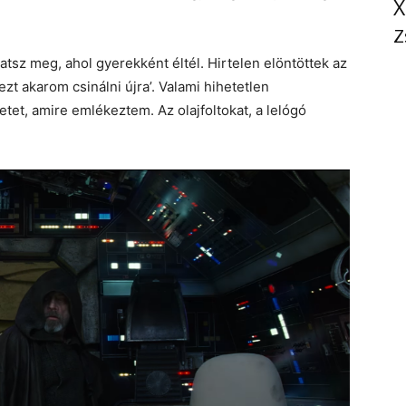
X
Z
gatsz meg, ahol gyerekként éltél. Hirtelen elöntöttek az
t akarom csinálni újra’. Valami hihetetlen
tet, amire emlékeztem. Az olajfoltokat, a lelógó