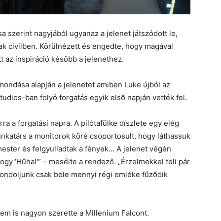
 szerint nagyjából ugyanaz a jelenet játszódott le,
sak civilben. Körülnézett és engedte, hogy magával
tt az inspiráció később a jelenethez.
mondása alapján a jelenetet amiben Luke újból az
udios-ban folyó forgatás egyik első napján vették fel.
a a forgatási napra. A pilótafülke díszlete egy elég
munkatárs a monitorok köré csoportosult, hogy láthassuk
 mester és felgyulladtak a fények… A jelenet végén
ogy ‘Hűha!'” – mesélte a rendező. „Érzelmekkel teli pár
 Gondoljunk csak bele mennyi régi emléke fűződik
em is nagyon szerette a Millenium Falcont.