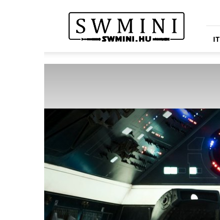
Star
Wars
Miniatures
Portál
I