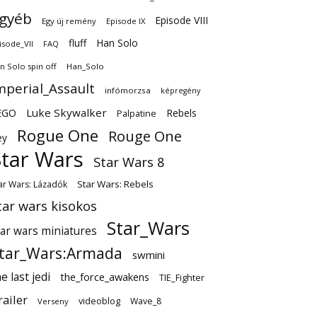
gyéb
Episode VIII
Egy új remény
Episode IX
fluff
Han Solo
isode_VII
FAQ
n Solo spin off
Han_Solo
mperial_Assault
infómorzsa
képregény
EGO
Luke Skywalker
Rebels
Palpatine
Rogue One
Rouge One
ey
Star Wars
Star Wars 8
Star Wars: Rebels
ar Wars: Lázadók
tar wars kisokos
Star_Wars
tar wars miniatures
tar_Wars:Armada
swmini
e last jedi
the_force_awakens
TIE_Fighter
railer
videoblog
Wave_8
Verseny