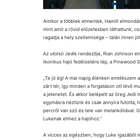
Amikor a többiek elmentek, Hamill elmondása
mint amit a rövid előzetesben láthattunk, c
ragadja a hely szellemisége – talán innen jö
Az utolsó Jedik rendezője, Rian Johnson el
ikonikus hajó fedélzetére lép, a Pinewood St
„Te jó ég! A mai napig élénken emlékszem arr
zárt tér, így minden a forgatáson ott lévő 
a jelenetet. És akkor belépett az öreg Jedi
egymásra néztünk és csak annyira futotta, h
percről van szó és tele van melankóliával.
Lukenak ehhez a hajóhoz.”
A vicces az egészben, hogy Luke igazából n