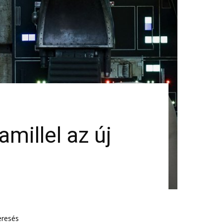
millel az új
eresés