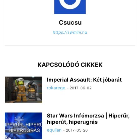
Csucsu
https://swmini.hu
KAPCSOLÓDÓ CIKKEK
Imperial Assault: Két jóbarát
rokarege
-
2017-06-02
Star Wars Infómorzsa | Hiperűr,
hiperút, hiperugrás
equilan
-
2017-05-26