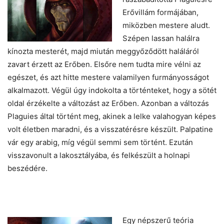
Erővillám formájában,
miközben mestere aludt.
Szépen lassan halálra
kínozta mesterét, majd miután meggyőződött haláláról
zavart érzett az Erőben. Elsőre nem tudta mire vélni az
egészet, és azt hitte mestere valamilyen furmányosságot
alkalmazott. Végül úgy indokolta a történteket, hogy a sötét
oldal érzékelte a változást az Erőben. Azonban a változás
Plaguies által történt meg, akinek a lelke valahogyan képes
volt életben maradni, és a visszatérésre készült. Palpatine
vár egy arabig, míg végül semmi sem történt. Ezután
visszavonult a lakosztályába, és felkészült a holnapi
beszédére.
Egy népszerű teória