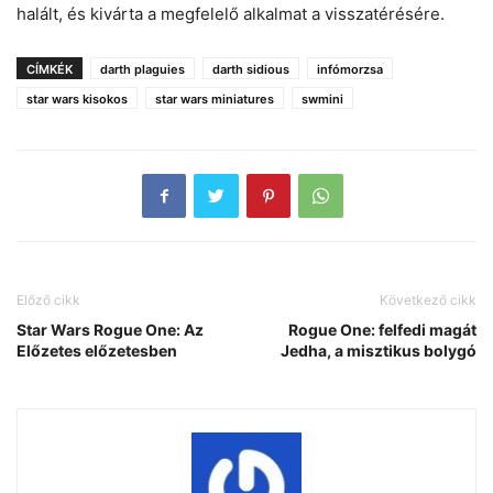
halált, és kivárta a megfelelő alkalmat a visszatérésére.
CÍMKÉK
darth plaguies
darth sidious
infómorzsa
star wars kisokos
star wars miniatures
swmini
Előző cikk
Következő cikk
Star Wars Rogue One: Az
Rogue One: felfedi magát
Előzetes előzetesben
Jedha, a misztikus bolygó