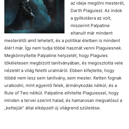
az ideje megölni mesterét,
Darth Plaguiest. Az indok
a gyilkolásra az volt,
miszerint Palpatine
eltanult már mindent
mesterétől amit lehetett, és a politikai életben is mindent
élért már. Így nem tudja többé hasznát venni Plaguiesnek.
Megkönnyítette Palpatine helyzetét, hogy Plaguies
tökéletesen megbízott tanítványában, és megosztotta vele
nézetét a világ feletti uralmáról. Ebben kifejtette, hogy
többé nem lesz sem tanítvány, sem mester. Ketten fognak
uralkodni, mint egyenlő felek, ármánykodás nélkül, és a
Rule of Two nélkül. Palpatine elhitette Plaguiessel, hogy
minden a tervei szerint halad, és hamarosan megvalósul a
„kettejük” által elképzelt új világrend születése.