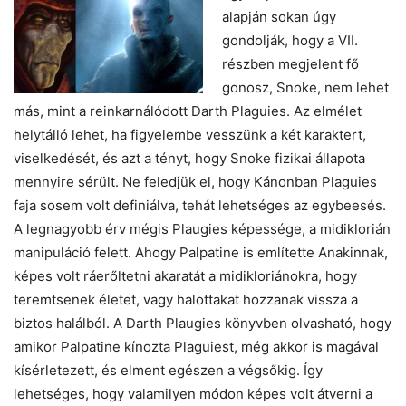
alapján sokan úgy
gondolják, hogy a VII.
részben megjelent fő
gonosz, Snoke, nem lehet
más, mint a reinkarnálódott Darth Plaguies. Az elmélet
helytálló lehet, ha figyelembe vesszünk a két karaktert,
viselkedését, és azt a tényt, hogy Snoke fizikai állapota
mennyire sérült. Ne feledjük el, hogy Kánonban Plaguies
faja sosem volt definiálva, tehát lehetséges az egybeesés.
A legnagyobb érv mégis Plaugies képessége, a midiklorián
manipuláció felett. Ahogy Palpatine is említette Anakinnak,
képes volt ráerőltetni akaratát a midikloriánokra, hogy
teremtsenek életet, vagy halottakat hozzanak vissza a
biztos halálból. A Darth Plaugies könyvben olvasható, hogy
amikor Palpatine kínozta Plaguiest, még akkor is magával
kísérletezett, és elment egészen a végsőkig. Így
lehetséges, hogy valamilyen módon képes volt átverni a