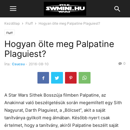
Kezdőlap
Fluff
Hogyan ölte meg Palpatine Plaguiest?
Fluff
Hogyan ölte meg Palpatine
Plaguiest?
0
Írta:
Csucsu
-
2016-08-10
A Star Wars Sithek Bosszúja filmben Palpatine, az
Anakinnal való beszélgetésük során megemlített egy Sith
Nagyurat, Darth Plaguiest, a „Bölcset”, akit a saját
tanítványa gyilkolt meg álmában. Később nyert csak
értelmet, hogy a tanítvány, akiről Palpatine beszélt saját