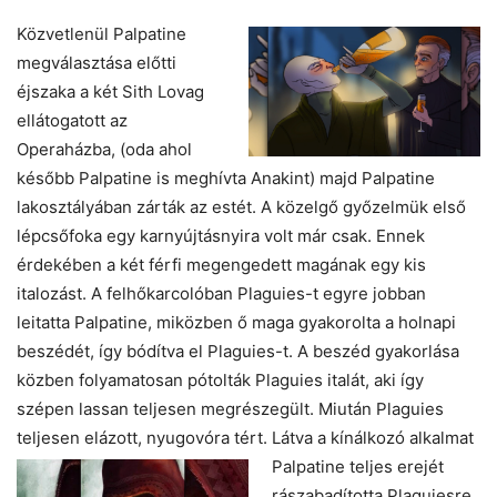
Közvetlenül Palpatine
megválasztása előtti
éjszaka a két Sith Lovag
ellátogatott az
Operaházba, (oda ahol
később Palpatine is meghívta Anakint) majd Palpatine
lakosztályában zárták az estét. A közelgő győzelmük első
lépcsőfoka egy karnyújtásnyira volt már csak. Ennek
érdekében a két férfi megengedett magának egy kis
italozást. A felhőkarcolóban Plaguies-t egyre jobban
leitatta Palpatine, miközben ő maga gyakorolta a holnapi
beszédét, így bódítva el Plaguies-t. A beszéd gyakorlása
közben folyamatosan pótolták Plaguies italát, aki így
szépen lassan teljesen megrészegült. Miután Plaguies
teljesen elázott, nyugovóra tért. Látva a kínálkozó
alkalmat
Palpatine teljes erejét
rászabadította Plaguiesre