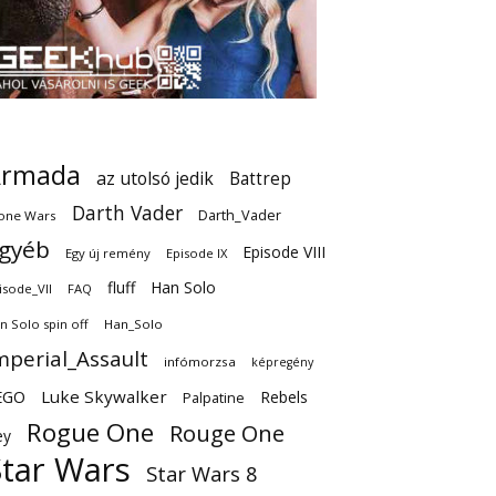
Armada
az utolsó jedik
Battrep
Darth Vader
Darth_Vader
one Wars
gyéb
Episode VIII
Egy új remény
Episode IX
fluff
Han Solo
isode_VII
FAQ
n Solo spin off
Han_Solo
mperial_Assault
infómorzsa
képregény
EGO
Luke Skywalker
Rebels
Palpatine
Rogue One
Rouge One
ey
Star Wars
Star Wars 8