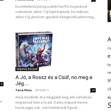
Eszméletlenül pörög a játék! Ha FFG észjárással
számolunk, akkor 7 új hajót kaptunk, ha reálisan,
akkor 5 új járművet. Igazából 4 kiegészítő jelent meg...
Cl
e
Ep
Imperial Assault
Ha
A Jó, a Rossz és a Csúf, no meg a
I
Jég....
0
L
Terra filius
-
2015-08-11
24
Anya, kezdődik. Itt a mégújabb kieg, ami várhatóan
R
mi
még be tud futni a fa alá. (Talán.) Kapunk benne,
havat, jeget, sok - sok hobbitockát figurát...