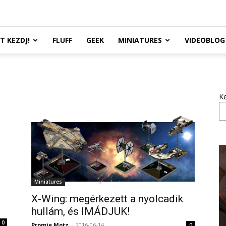
TT KEZDJ!
FLUFF
GEEK
MINIATURES
VIDEOBLOG
K
Miniatures
X-Wing: megérkezett a nyolcadik
hullám, és IMÁDJUK!
0
Promie Motz
-
2016-06-14
0