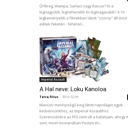
Űrféreg, Wampa, Sarlacc vagy Rancor? Ki a
legnagyobb, legnehezebb és legmagasabb? A 10
legkeményebb a filmekben látott "szörny" áll most
elétek feketén - fehéren...
Imperial Assault
A Hal neve: Loku Kanoloa
Terra filius
-
2015-12-09
Masszív mennyiségű kieg látott napvilágot egyik
kedvencünkhöz, az Imperial Assaulthoz.
Szerencsénkre az FFG nem ült a babérjain, ahogy 
sem, mivel mostanában Pesten és...