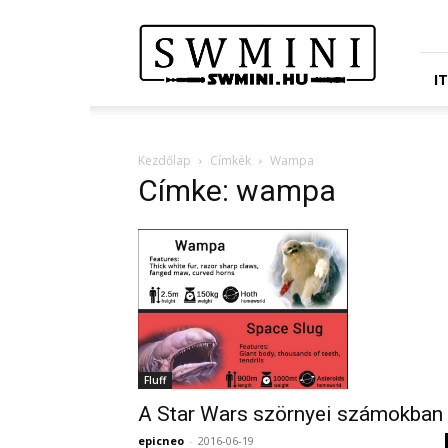
Star
Wars
Miniatures
Portál
I
Kezdőlap
Címkék
Wampa
Címke: wampa
Fluff
A Star Wars szörnyei számokban
epicneo
-
2016-06-19