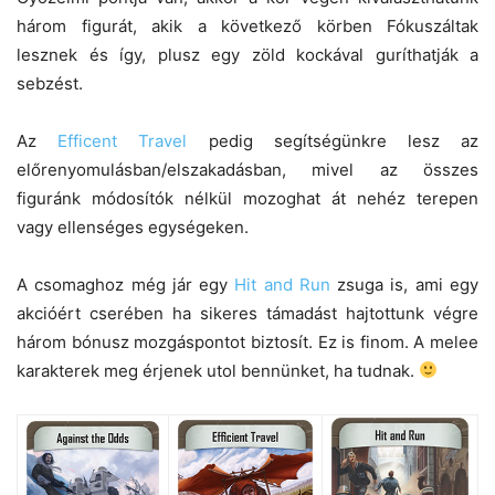
három figurát, akik a következő körben Fókuszáltak
lesznek és így, plusz egy zöld kockával guríthatják a
sebzést.
Az
Efficent Travel
pedig segítségünkre lesz az
előrenyomulásban/elszakadásban, mivel az összes
figuránk módosítók nélkül mozoghat át nehéz terepen
vagy ellenséges egységeken.
A csomaghoz még jár egy
Hit and Run
zsuga is, ami egy
akcióért cserében ha sikeres támadást hajtottunk végre
három bónusz mozgáspontot biztosít. Ez is finom. A melee
karakterek meg érjenek utol bennünket, ha tudnak.