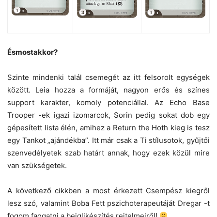
Ésmostakkor?
Szinte mindenki talál csemegét az itt felsorolt egységek
között. Leia hozza a formáját, nagyon erős és színes
support karakter, komoly potenciállal. Az Echo Base
Trooper -ek igazi izomarcok, Sorin pedig sokat dob egy
gépesített lista élén, amihez a Return the Hoth kieg is tesz
egy Tankot „ajándékba”. Itt már csak a Ti stílusotok, gyűjtői
szenvedélyetek szab határt annak, hogy ezek közül mire
van szükségetek.
A következő cikkben a most érkezett Csempész kiegről
lesz szó, valamint Boba Fett pszichoterapeutáját Dregar -t
fogom faggatni a bejglikészítés rejtelmeiről!