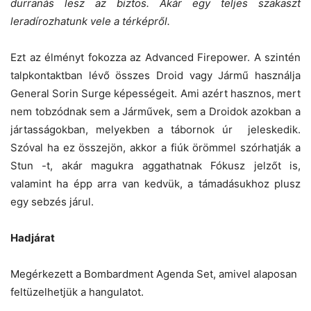
durranás lesz az biztos. Akár egy teljes szakaszt
leradírozhatunk vele a térképről.
Ezt az élményt fokozza az Advanced Firepower. A szintén
talpkontaktban lévő összes Droid vagy Jármű használja
General Sorin Surge képességeit. Ami azért hasznos, mert
nem tobzódnak sem a Járművek, sem a Droidok azokban a
jártasságokban, melyekben a tábornok úr jeleskedik.
Szóval ha ez összejön, akkor a fiúk örömmel szórhatják a
Stun -t, akár magukra aggathatnak Fókusz jelzőt is,
valamint ha épp arra van kedvük, a támadásukhoz plusz
egy sebzés járul.
Hadjárat
Megérkezett a Bombardment Agenda Set, amivel alaposan
feltüzelhetjük a hangulatot.