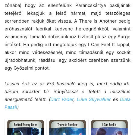
zónába) hogy az ellenfelünk Parancskártya paklijának
tetejéről lekapjuk a felső hármat, majd tetszőleges
sorrendben rakjuk őket vissza. A There is Another pedig
erőhasználót fabrikál kedvenc hercegnőnkből, valamint
valamennyi támadó dobásunkhoz biztosít plusz egy Surge
értéket. Ha pedig ezt megtoldjuk egy I Can Feel It lappal,
akkor mind védekezésnél, mind támadásnál egy kockát
újradobhatunk, ráadásul egy akcióért cserében szerzünk
egy Győzelmi pontot.
Lassan érik az az Erő használó kieg is, mert eddig kb.
három karakter bír irányítással e felett a misztikus
energiamező felett. (
Dart Vader
,
Luke Skywalker
és
Diala
Passil
)