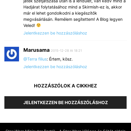
játék szétjátszása után is a lendület, van kedv mind a
Hadjárat folytatásához mind a Skirmish-ez is, akkor
már el lehet gondolkodni a kiegészítők
megvásárlásán. Remélem segítettem! A Blog legyen
Veled!
Jelentkezzen be hozzászóláshoz
Marusama
2015-12-28 At 18:21
@Terra filius
: Értem, kösz.
Jelentkezzen be hozzászóláshoz
HOZZÁSZÓLOK A CIKKHEZ
JELENTKEZZEN BE HOZZÁSZÓLÁSHOZ