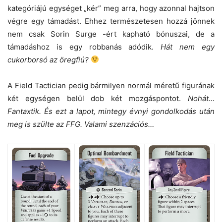
kategóriájú egységet „kér” meg arra, hogy azonnal hajtson
végre egy támadást. Ehhez természetesen hozzá jönnek
nem csak Sorin Surge -ért kapható bónuszai, de a
támadáshoz is egy robbanás adódik.
Hát nem egy
cukorborsó az öregfiú?
A Field Tactician pedig bármilyen normál méretű figurának
két egységen belül dob két mozgáspontot.
Nohát…
Fantaxtik. És ezt a lapot, mintegy évnyi gondolkodás után
meg is szülte az FFG. Valami szenzációs…