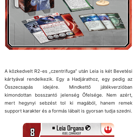
A közkedvelt R2-es „czentrifuga” után Leia is két Bevetési
kártyával rendelkezik. Egy a Hadjárathoz, egy pedig az
Összecsapás idejére. Mindkettő játékverzióban
kimondottan bosszantó jelenség Őfelsége. Nem azért,
mert hegynyi sebzést tol ki magából, hanem remek
support karakter és a formás lábait is gyorsan tudja szedni.