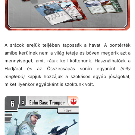
A srácok erejük teljében tapossák a havat. A pontérték
amibe kerülnek nem a világ teteje és bőven megérik azt a
mennyiséget, amit rájuk kell költenünk. Használhatóak a
Hadjárat és az Összecsapás során egyaránt
(mily
meglepő)
kapjuk hozzájuk a szokásos egyéb jóságokat,
miket ilyenkor egyébként is szoktunk volt.