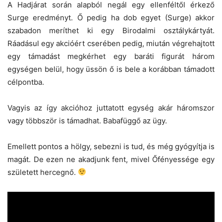
A Hadjárat során alapból negál egy ellenféltől érkező
Surge eredményt. Ő pedig ha dob egyet (Surge) akkor
szabadon meríthet ki egy Birodalmi osztálykártyát.
Ráadásul egy akcióért cserében pedig, miután végrehajtott
egy támadást megkérhet egy baráti figurát három
egységen belül, hogy üssön ő is bele a korábban támadott
célpontba.
Vagyis az így akcióhoz juttatott egység akár háromszor
vagy többször is támadhat. Babafüggő az ügy.
Emellett pontos a hölgy, sebezni is tud, és még gyógyítja is
magát. De ezen ne akadjunk fent, mivel Őfényessége egy
született hercegnő.