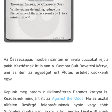
Az Összecsapás módban szintén ennivaló cuccokat rejt a
pakk. Kezdésnek itt is van a Combat Suit Bevetési kártya,
ami szintén az egységet ért Átütés értékét csökkenti
egyel.
Kapunk még három nullkilométeres Parancs kártyát is.
Kezdésnek mindjárt itt az
Against the Odds
. Ha az asztal
túlfelén ücsörgő felebarátunknak nyolc vagy több
Győzelmi pontja van, akkor a kör végén kiválaszthatunk