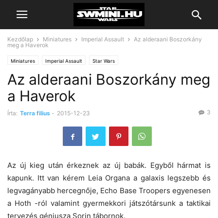
Kezdőlap
Miniatures
Imperial Assault
Az alderaani Boszorkány
meg a Haverok
Miniatures
Imperial Assault
Star Wars
Az alderaani Boszorkány meg
a Haverok
3
Írta:
Terra filius
-
2015-12-23
Az új kieg után érkeznek az új babák. Egyből hármat is
kapunk. Itt van kérem Leia Organa a galaxis legszebb és
legvagányabb hercegnője, Echo Base Troopers egyenesen
a Hoth -ról valamint gyermekkori játszótársunk a taktikai
tervezés géniusza Sorin tábornok.