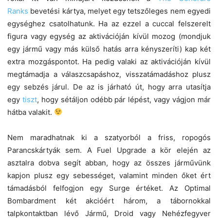
Ranks
bevetési kártya, melyet egy tetszőleges nem egyedi
egységhez csatolhatunk. Ha az ezzel a cuccal felszerelt
figura vagy egység az aktivációján kívül mozog (mondjuk
egy jármű vagy más külső hatás arra kényszeríti) kap két
extra mozgáspontot. Ha pedig valaki az aktivációján kívül
megtámadja a válaszcsapáshoz, visszatámadáshoz plusz
egy sebzés járul. De az is járható út, hogy arra utasítja
egy
tiszt
, hogy sétáljon odébb pár lépést, vagy vágjon már
hátba valakit.
Nem maradhatnak ki a szatyorból a friss, ropogós
Parancskártyák sem. A Fuel Upgrade a kör elején az
asztalra dobva segít abban, hogy az összes járművünk
kapjon plusz egy sebességet, valamint minden őket ért
támadásból felfogjon egy Surge értéket. Az Optimal
Bombardment két akcióért három, a tábornokkal
talpkontaktban lévő Jármű, Droid vagy Nehézfegyver