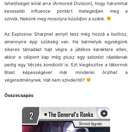
lehetőséget kínál arra (Armored Division), hogy hárommal
kevesebb influence pontért melegedjen meg a
szívük.
Nekünk meg mosolyra húzódjon a szánk.
Az Explosive Sharpnel annyit tesz még hozzá a bulihoz,
amennyire épp szükség van. Ha bármelyik egységünk
sikeres támadást hajt végre a játékos karaktere ellen,
akkor a célpont kap még plusz egy sebzést ráadásnak
pedig egy Vérzés kondíciót is. Ezt kiegészítve a tábornok
Blast képességével már mindenki örülhet a
végeredménynek. Hát nem szívderítő?
Összecsapás