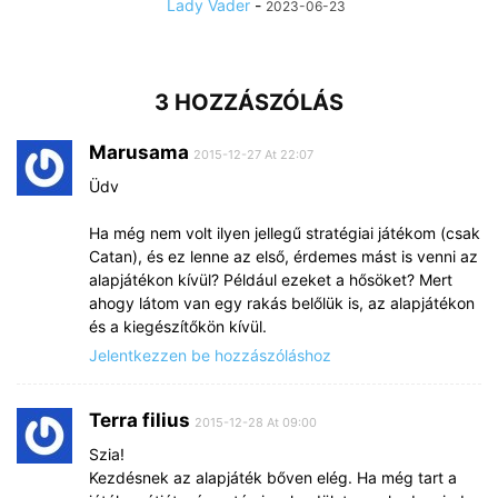
Lady Vader
-
2023-06-23
3 HOZZÁSZÓLÁS
Marusama
2015-12-27 At 22:07
Üdv
Ha még nem volt ilyen jellegű stratégiai játékom (csak
Catan), és ez lenne az első, érdemes mást is venni az
alapjátékon kívül? Például ezeket a hősöket? Mert
ahogy látom van egy rakás belőlük is, az alapjátékon
és a kiegészítőkön kívül.
Jelentkezzen be hozzászóláshoz
Terra filius
2015-12-28 At 09:00
Szia!
Kezdésnek az alapjáték bőven elég. Ha még tart a