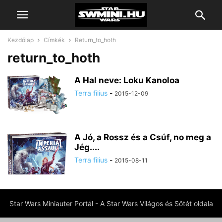
Kezdőlap
Címkék
Return_to_hoth
return_to_hoth
A Hal neve: Loku Kanoloa
Terra filius
-
2015-12-09
A Jó, a Rossz és a Csúf, no meg a
Jég....
Terra filius
-
2015-08-11
Star Wars Miniauter Portál - A Star Wars Világos és Sötét oldala