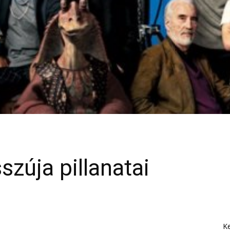
szúja pillanatai
K