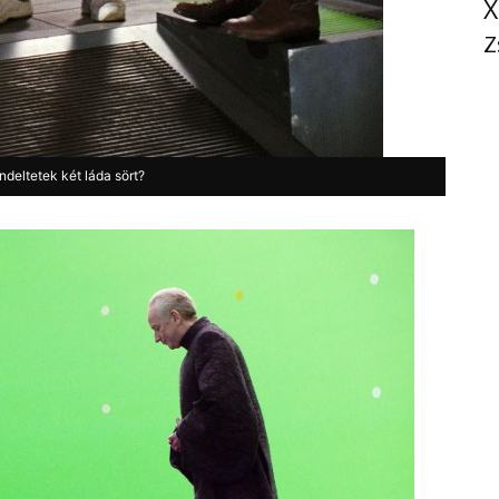
X
Z
endeltetek két láda sört?