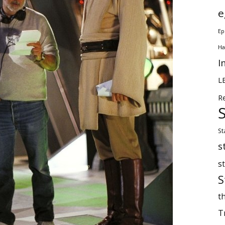
e
Ep
Ha
I
L
R
St
s
s
S
th
T