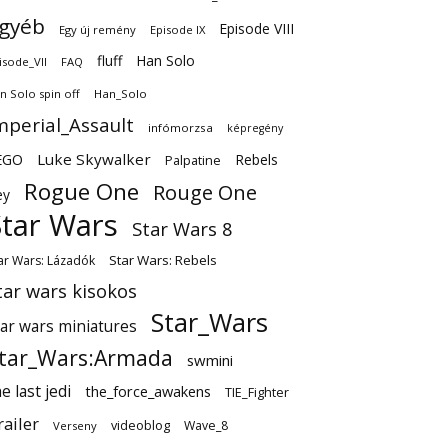
gyéb
Episode VIII
Egy új remény
Episode IX
fluff
Han Solo
isode_VII
FAQ
n Solo spin off
Han_Solo
mperial_Assault
infómorzsa
képregény
EGO
Luke Skywalker
Rebels
Palpatine
Rogue One
Rouge One
ey
Star Wars
Star Wars 8
Star Wars: Rebels
ar Wars: Lázadók
tar wars kisokos
Star_Wars
tar wars miniatures
tar_Wars:Armada
swmini
e last jedi
the_force_awakens
TIE_Fighter
railer
videoblog
Wave_8
Verseny