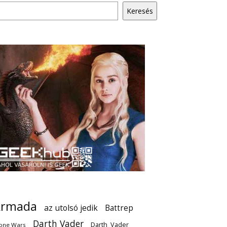
Keresés
Armada
az utolsó jedik
Battrep
Darth Vader
Darth_Vader
one Wars