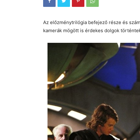
Az előzménytrilógia befejező része és számos
kamerák mögött is érdekes dolgok történtek!