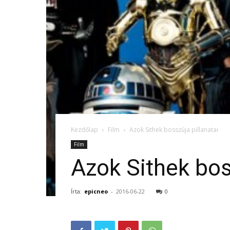
Kezdőlap
Film
Azok Sithek bosszúja pillanatai
Film
Azok Sithek bos
Írta:
epicneo
-
2016-06-22
0