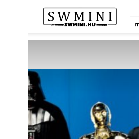
Star
Wars
Miniatures
Portál
I