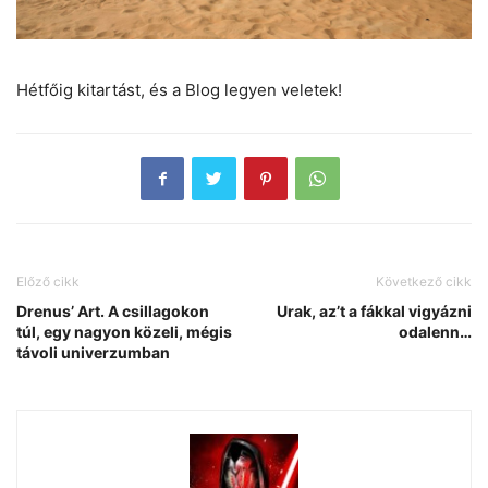
Hétfőig kitartást, és a Blog legyen veletek!
Előző cikk
Következő cikk
Drenus’ Art. A csillagokon
Urak, az’t a fákkal vigyázni
túl, egy nagyon közeli, mégis
odalenn…
távoli univerzumban