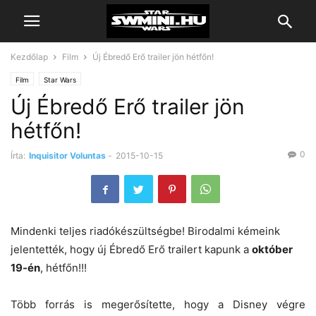
Kezdőlap
Film
Új Ébredő Erő trailer jön hétfőn!
Film
Star Wars
Új Ébredő Erő trailer jön
hétfőn!
0
Írta:
Inquisitor Voluntas
-
2015-10-15
Mindenki teljes riadókészültségbe! Birodalmi kémeink
jelentették, hogy új Ébredő Erő trailert kapunk a
október
19-én
, hétfőn!!!
Több forrás is megerősítette, hogy a Disney végre