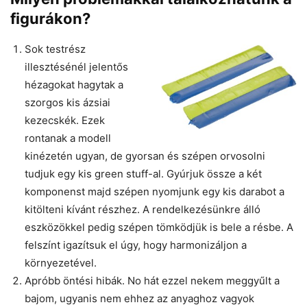
figurákon?
Sok testrész
illesztésénél jelentős
hézagokat hagytak a
szorgos kis ázsiai
kezecskék. Ezek
rontanak a modell
kinézetén ugyan, de gyorsan és szépen orvosolni
tudjuk egy kis green stuff-al. Gyúrjuk össze a két
komponenst majd szépen nyomjunk egy kis darabot a
kitölteni kívánt részhez. A rendelkezésünkre álló
eszközökkel pedig szépen tömködjük is bele a résbe. A
felszínt igazítsuk el úgy, hogy harmonizáljon a
környezetével.
Apróbb öntési hibák. No hát ezzel nekem meggyűlt a
bajom, ugyanis nem ehhez az anyaghoz vagyok