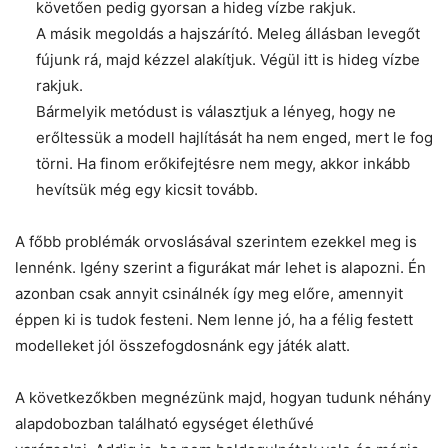
követően pedig gyorsan a hideg vízbe rakjuk.
A másik megoldás a hajszárító. Meleg állásban levegőt
fújunk rá, majd kézzel alakítjuk. Végül itt is hideg vízbe
rakjuk.
Bármelyik metódust is választjuk a lényeg, hogy ne
erőltessük a modell hajlítását ha nem enged, mert le fog
törni. Ha finom erőkifejtésre nem megy, akkor inkább
hevítsük még egy kicsit tovább.
A főbb problémák orvoslásával szerintem ezekkel meg is
lennénk. Igény szerint a figurákat már lehet is alapozni. Én
azonban csak annyit csinálnék így meg előre, amennyit
éppen ki is tudok festeni. Nem lenne jó, ha a félig festett
modelleket jól összefogdosnánk egy játék alatt.
A következőkben megnézünk majd, hogyan tudunk néhány
alapdobozban található egységet élethűvé