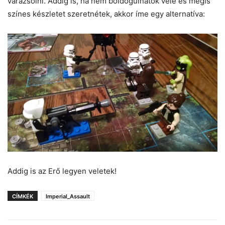
varázsolni. Addig is, ha nem boldogulnátok vele és mégis
színes készletet szeretnétek, akkor íme egy alternatíva:
Addig is az Erő legyen veletek!
CÍMKÉK
Imperial_Assault