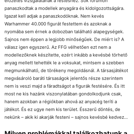
előzetes vizsgálatának a festéshez. Sok fórumon
panaszkodtak a modellek anyagára és kidolgozottságára.
Igazat kell adjak a panaszkodóknak. Nem kevés
Warhammer 40.000 figurát festettem és azoknak a
nyomába sem érnek a dobozban található alapegységek.
Sajnos nem éppen a legjobb minőségűek. De miért is? A
válasz igen egyszerű. Az FFG vélhetően ezt nem a
modellezőknek készítette, ezért inkább a kevésbé törhető
anyag mellett tehették le a voksukat, mintsem a szebben
megmunkálható, de törékeny megoldásnál. A társasjátékot
megvásároló baráti társaságok jelentős része szerintem
nem is veszi majd a fáradtságot a figurák festésére. És itt
most ne kis hazánk viszonylatában gondolkodjunk csak,
hanem azokban a régiókban ahová az anyacég teríti a
játékot. És ez ugye nem kis terület. Ésszerű döntés, de
nekünk – akik ki akarják festeni – sajnos kevésbé kedvez…
Milyen problémákkal találkozhatunk a