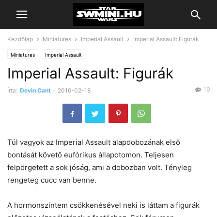
Kezdőlap
Miniatures
Imperial Assault
Imperial Assault: Figurák
Miniatures
Imperial Assault
Imperial Assault: Figurák
19
Írta:
Devin Cant
-
2016-02-18
Túl vagyok az Imperial Assault alapdobozának első
bontását követő eufórikus állapotomon. Teljesen
felpörgetett a sok jóság, ami a dobozban volt. Tényleg
rengeteg cucc van benne.
A hormonszintem csökkenésével neki is láttam a figurák