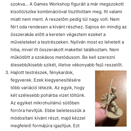
szokva… A Games Workshop figuráit a már megszokott
kisolló/szike kombinációval tisztítottam meg. Itt valami
miatt nem ment. A reszelőm pedig túl nagy volt. Nem
fért oda rendesen a kívánt részhez. Sajnos én mindig az
összerakás előtt a kereten végeztem ezeket a
műveleteket a testrészeken. Nyilván most ez lehetett a
hiba, mivel itt összerakott makettel találkoztam. Nem
működött a szokásos metódusom. Be kell szerezni
élesebb/kisebb szikét, illetve vékonyabb fejű reszelőt.
Hajlott testrészek, fénykardok,
fegyverek. Ezek kiegyenesítésére
több variáció létezik. Az egyik, hogy
két szélesebb pohárba vizet töltünk.
Az egyiket mikrohullámú sütőben
forróra hevítjük. Ebbe beletesszük a
módosítani kívánt részt, majd kézzel
megfelelő formájúra igazítjuk. Ezt