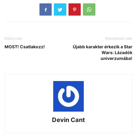
Előző cikk
Következő cikk
MOST! Csatlakozz!
Újabb karakter érkezik a Star
Wars: Lázadók
univerzumába!
Devin Cant