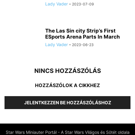
Lady Vader
-
2023-07-09
The Las Sin city Strip’s First
ESports Arena Parts In March
Lady Vader
-
2023-06-23
NINCS HOZZÁSZÓLÁS
HOZZÁSZÓLOK A CIKKHEZ
JELENTKEZZEN BE HOZZÁSZÓLÁSHOZ
Star Wars Miniauter Portál - A Star Wars Világos és Sötét oldala