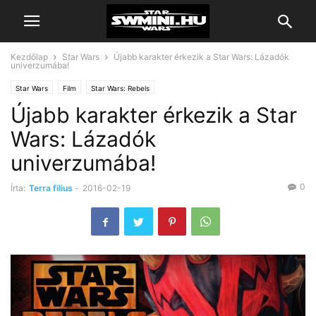
Kezdőlap
Star Wars
Újabb karakter érkezik a Star Wars: Lázadók
univerzumába!
Star Wars
Film
Star Wars: Rebels
Újabb karakter érkezik a Star
Wars: Lázadók
univerzumába!
0
Írta:
Terra filius
-
2016-02-19