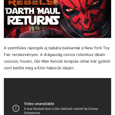
A szemfüles rajongók új babára bukkantak a New York Toy
Fair rendezvényen. A drágaszág csinos robotikus lábain
csücsül, hiszen, Obi-Wan Kenobi terápiás céllal már gyököt
vont belőle még a Klón háborúk idején.