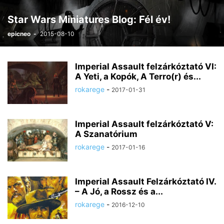
Star Wars Miniatures Blog: Fél év!
epicneo
-
2015-08-10
Imperial Assault felzárkóztató VI:
A Yeti, a Kopók, A Terro(r) és...
rokarege
-
2017-01-31
Imperial Assault felzárkóztató V:
A Szanatórium
rokarege
-
2017-01-16
Imperial Assault Felzárkóztató IV.
– A Jó, a Rossz és a...
rokarege
-
2016-12-10