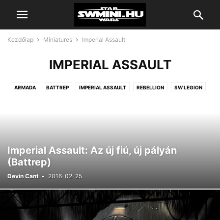
Kezdőlap
Miniatures
Imperial Assault
IMPERIAL ASSAULT
ARMADA
BATTREP
IMPERIAL ASSAULT
REBELLION
SW LEGION
X-WING
Imperial Assault: Az új fiú, új pályán
(Battrep)
Devin Cant
-
2016-02-25