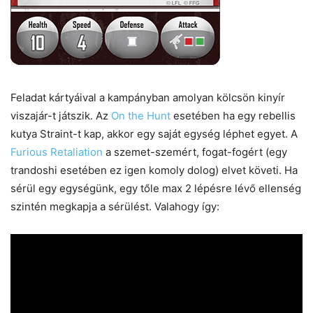
Feladat kártyáival a kampányban amolyan kölcsön kinyír
viszajár-t játszik. Az
On the Hunt
esetében ha egy rebellis
kutya Straint-t kap, akkor egy saját egység léphet egyet. A
Furious Retaliation
a szemet-szemért, fogat-fogért (egy
trandoshi esetében ez igen komoly dolog) elvet követi. Ha
sérül egy egységünk, egy tőle max 2 lépésre lévő ellenség
szintén megkapja a sérülést. Valahogy így: