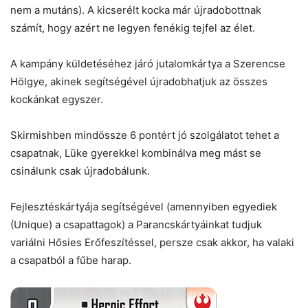
nem a mutáns). A kicserélt kocka már újradobottnak
számít, hogy azért ne legyen fenékig tejfel az élet.
A kampány küldetéséhez járó jutalomkártya a Szerencse
Hölgye, akinek segítségével újradobhatjuk az összes
kockánkat egyszer.
Skirmishben mindössze 6 pontért jó szolgálatot tehet a
csapatnak, Lüke gyerekkel kombinálva meg mást se
csinálunk csak újradobálunk.
Fejlesztéskártyája segítségével (amennyiben egyediek
(Unique) a csapattagok) a Parancskártyáinkat tudjuk
variálni Hősies Erőfeszítéssel, persze csak akkor, ha valaki
a csapatból a fűbe harap.