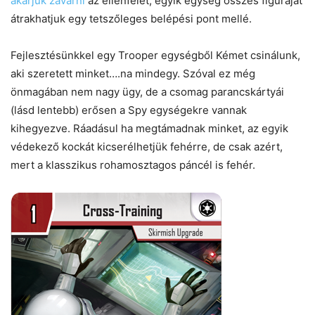
akarjuk zavarni
az ellenfelet, egyik egység összes figuráját
átrakhatjuk egy tetszőleges belépési pont mellé.
Fejlesztésünkkel egy Trooper egységből Kémet csinálunk,
aki szeretett minket….na mindegy. Szóval ez még
önmagában nem nagy ügy, de a csomag parancskártyái
(lásd lentebb) erősen a Spy egységekre vannak
kihegyezve. Ráadásul ha megtámadnak minket, az egyik
védekező kockát kicserélhetjük fehérre, de csak azért,
mert a klasszikus rohamosztagos páncél is fehér.