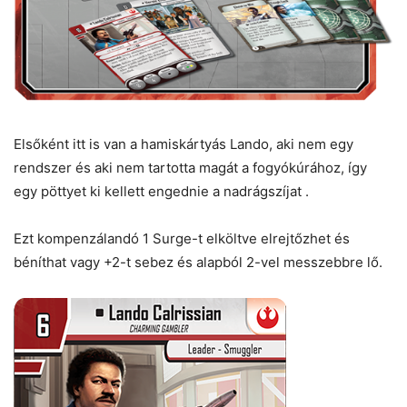
Elsőként itt is van a hamiskártyás Lando, aki nem egy
rendszer és aki nem tartotta magát a fogyókúrához, így
egy pöttyet ki kellett engednie a nadrágszíjat .
Ezt kompenzálandó 1 Surge-t elköltve elrejtőzhet és
béníthat vagy +2-t sebez és alapból 2-vel messzebbre lő.