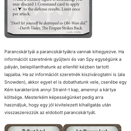
Parancskártyái a parancskártyákra vannak kihegyezve. Ha
információt szeretnénk gyűjteni és van Spy egységünk a
pályán, belepillanthatunk az ellenfél kézben tartott
lapjaiba. Ha az információt szeretnék kiszivárogtatni is (ala
Snowden), akkor egyet el is dobathatunk vele, cserébe egy
Kém karakterünk annyi Straint-t kap, amennyi a kártya
költsége. Mesterkém képességünket pedig arra
használjuk, hogy egy jól kivitelezett kihallgatás után
visszaszerezzük az eldobott parancskártyát.