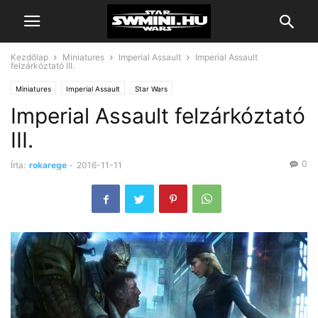
Kezdőlap
Miniatures
Imperial Assault
Imperial Assault
felzárkóztató III.
Miniatures
Imperial Assault
Star Wars
Imperial Assault felzárkóztató
III.
0
Írta:
rokarege
-
2016-11-11