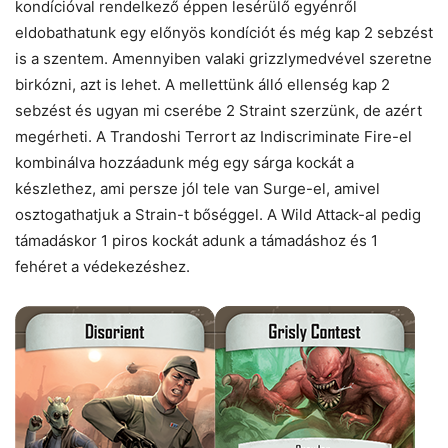
kondícióval rendelkező éppen lesérülő egyénről
eldobathatunk egy előnyös kondíciót és még kap 2 sebzést
is a szentem. Amennyiben valaki grizzlymedvével szeretne
birkózni, azt is lehet. A mellettünk álló ellenség kap 2
sebzést és ugyan mi cserébe 2 Straint szerzünk, de azért
megérheti. A Trandoshi Terrort az Indiscriminate Fire-el
kombinálva hozzáadunk még egy sárga kockát a
készlethez, ami persze jól tele van Surge-el, amivel
osztogathatjuk a Strain-t bőséggel. A Wild Attack-al pedig
támadáskor 1 piros kockát adunk a támadáshoz és 1
fehéret a védekezéshez.