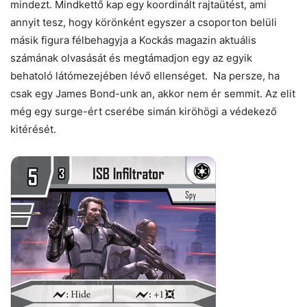
mindezt. Mindkettő kap egy koordinált rajtaütést, ami
annyit tesz, hogy körönként egyszer a csoporton belüli
másik figura félbehagyja a Kockás magazin aktuális
számának olvasását és megtámadjon egy az egyik
behatoló látómezejében lévő ellenséget. Na persze, ha
csak egy James Bond-unk an, akkor nem ér semmit. Az elit
még egy surge-ért cserébe simán kiröhögi a védekező
kitérését.