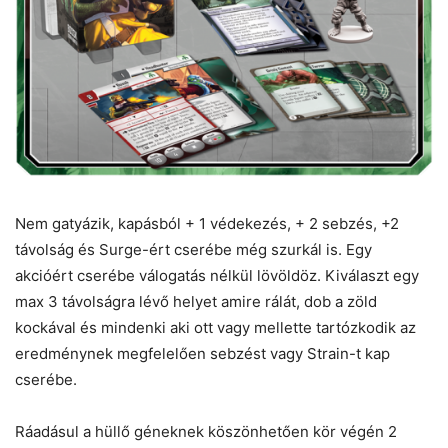
Nem gatyázik, kapásból + 1 védekezés, + 2 sebzés, +2
távolság és Surge-ért cserébe még szurkál is. Egy
akcióért cserébe válogatás nélkül lövöldöz. Kiválaszt egy
max 3 távolságra lévő helyet amire rálát, dob a zöld
kockával és mindenki aki ott vagy mellette tartózkodik az
eredménynek megfelelően sebzést vagy Strain-t kap
cserébe.
Ráadásul a hüllő géneknek köszönhetően kör végén 2