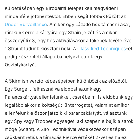
Küldetésében egy Birodalmi telepet kell megvédeni
mindenféle jöttmentektől. Ebben segít többek között az
Under Surveillance
. Amikor egy Lázadó hős támadni akar,
rárakunk erre a kártyára egy Strain jelzőt és amikor
összegyűlik 3, egy hős aktiválásakor a tokenek levételével
1 Straint tudunk kiosztani neki. A
Classified Techniques
-el
pedig készenléti állapotba helyezhetünk egy
Osztálykártyát.
A Skirmish verzió képeségeiben különbözik az előzőtől.
Egy Surge-t felhasználva eldobathatunk egy
Parancskártyát ellenfelünkkel, cserébe mi is eldobunk egy
legalább akkor a költségűt (Interrogate), valamint amikor
ellenfelünk először játszik ki parancskártyát, választunk
egy Spy vagy Trooper egységet, aki szépen elbújik a sarok
mögé (Adapt). A Zilo Technikával védekezéskor szépen
csökkenthetjük a támadás Pierce értékét 2-vel és ha ez