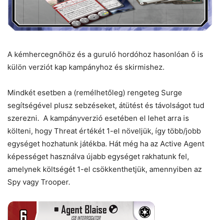
A kémhercegnőhöz és a guruló hordóhoz hasonlóan ő is
külön verziót kap kampányhoz és skirmishez.
Mindkét esetben a (remélhetőleg) rengeteg Surge
segítségével plusz sebzéseket, átütést és távolságot tud
szerezni. A kampányverzió esetében el lehet arra is
költeni, hogy Threat értékét 1-el növeljük, így több/jobb
egységet hozhatunk játékba. Hát még ha az Active Agent
képességet használva újabb egységet rakhatunk fel,
amelynek költségét 1-el csökkenthetjük, amennyiben az
Spy vagy Trooper.