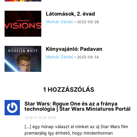
Látomások, 2. évad
Molnár Dániel
-
2023-05-28
Könyvajánló: Padavan
Molnár Dániel
-
2023-05-14
1 HOZZÁSZÓLÁS
Star Wars: Rogue One és az a fránya
technológia | Star Wars Miniatures Portál
2016-11-15 At 16:52
[…] egy hónap választ el minket az új Star Wars film
premierjéig így érthető, hogy mindenhonnan