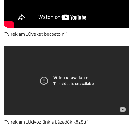
Tv reklám „Öveket becsatolni”
Tv reklám „Üdvözlünk a Lázadók között”