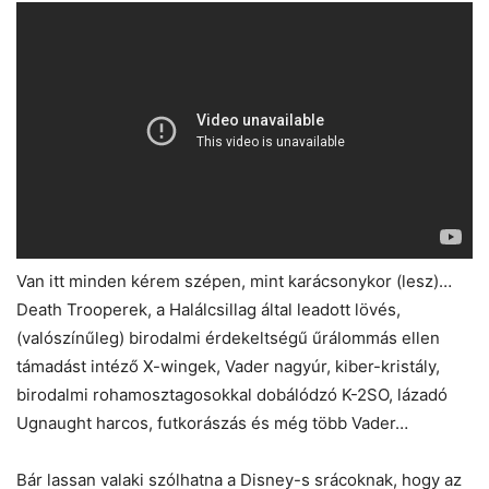
Van itt minden kérem szépen, mint karácsonykor (lesz)…
Death Trooperek, a Halálcsillag által leadott lövés,
(valószínűleg) birodalmi érdekeltségű űrálommás ellen
támadást intéző X-wingek, Vader nagyúr, kiber-kristály,
birodalmi rohamosztagosokkal dobálódzó K-2SO, lázadó
Ugnaught harcos, futkorászás és még több Vader…
Bár lassan valaki szólhatna a Disney-s srácoknak, hogy az