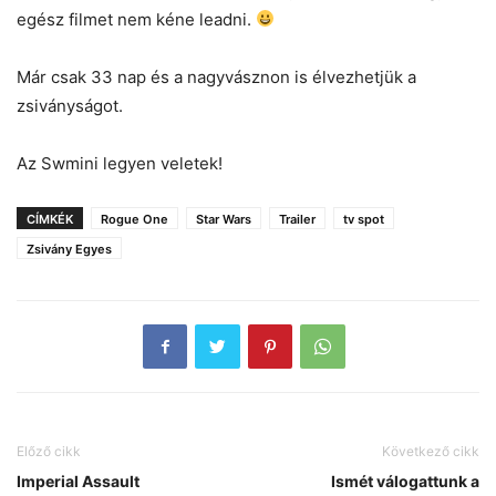
egész filmet nem kéne leadni.
Már csak 33 nap és a nagyvásznon is élvezhetjük a
zsiványságot.
Az Swmini legyen veletek!
CÍMKÉK
Rogue One
Star Wars
Trailer
tv spot
Zsivány Egyes
Előző cikk
Következő cikk
Imperial Assault
Ismét válogattunk a