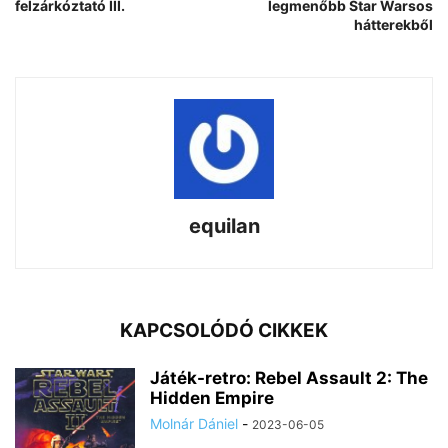
felzárkóztató III.
legmenőbb Star Warsos
hátterekből
equilan
KAPCSOLÓDÓ CIKKEK
Játék-retro: Rebel Assault 2: The
Hidden Empire
Molnár Dániel
-
2023-06-05