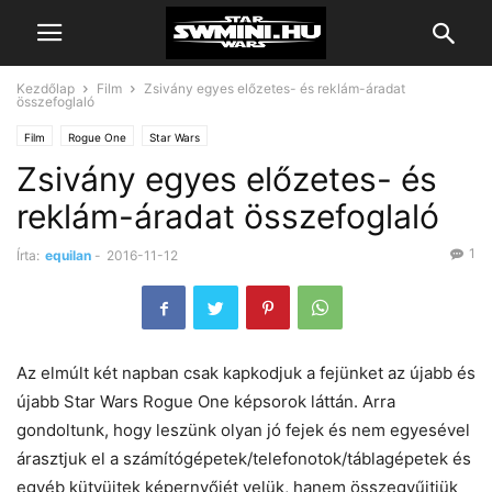
Kezdőlap
Film
Zsivány egyes előzetes- és reklám-áradat
összefoglaló
Film
Rogue One
Star Wars
Zsivány egyes előzetes- és
reklám-áradat összefoglaló
1
Írta:
equilan
-
2016-11-12
Az elmúlt két napban csak kapkodjuk a fejünket az újabb és
újabb Star Wars Rogue One képsorok láttán. Arra
gondoltunk, hogy leszünk olyan jó fejek és nem egyesével
árasztjuk el a számítógépetek/telefonotok/táblagépetek és
egyéb kütyüitek képernyőjét velük, hanem összegyűjtjük