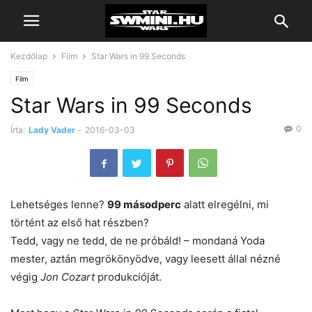
Kezdőlap
Film
Star Wars in 99 Seconds
Film
Star Wars in 99 Seconds
0
Írta:
Lady Vader
-
2016-03-03
Lehetséges lenne?
99 másodperc
alatt elregélni, mi
történt az első hat részben?
Tedd, vagy ne tedd, de ne próbáld! – mondaná Yoda
mester, aztán megrökönyödve, vagy leesett állal nézné
végig
Jon Cozart
produkcióját.