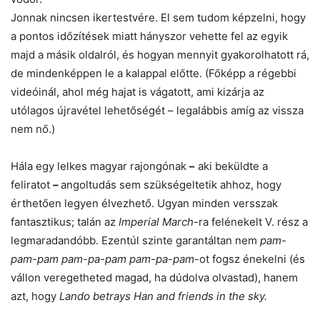
Jonnak nincsen ikertestvére. El sem tudom képzelni, hogy
a pontos időzítések miatt hányszor vehette fel az egyik
majd a másik oldalról, és hogyan mennyit gyakorolhatott rá,
de mindenképpen le a kalappal előtte. (Főképp a régebbi
videóinál, ahol még hajat is vágatott, ami kizárja az
utólagos újravétel lehetőségét – legalábbis amíg az vissza
nem nő.)
Hála egy lelkes magyar rajongónak
–
aki beküldte a
feliratot
–
angoltudás sem szükségeltetik ahhoz, hogy
érthetően legyen élvezhető. Ugyan minden versszak
fantasztikus; talán az
Imperial March
-ra felénekelt V. rész a
legmaradandóbb. Ezentúl szinte garantáltan nem
pam-
pam-pam pam-pa-pam pam-pa-pam
-ot fogsz énekelni (és
vállon veregetheted magad, ha dúdolva olvastad), hanem
azt, hogy
Lando betrays Han and friends in the sky.