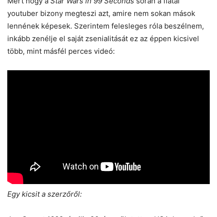
Mert hogy a
Star Wars in 99 Seconds
során a fiatal
youtuber bizony megteszi azt, amire nem sokan mások
lennének képesek. Szerintem felesleges róla beszélnem,
inkább zenélje el saját zsenialitását ez az éppen kicsivel
több, mint másfél perces videó:
Egy kicsit a szerzőről: