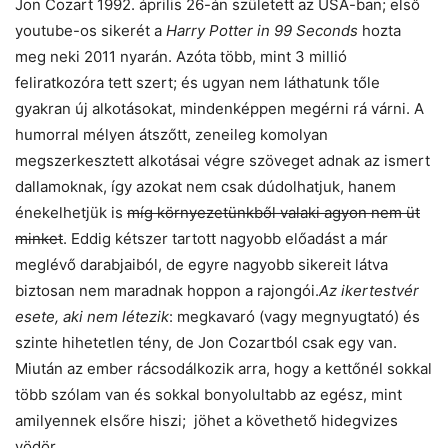
Jon Cozart 1992. április 26-án született az USA-ban; első
youtube-os sikerét a
Harry Potter in 99 Seconds
hozta
meg neki 2011 nyarán. Azóta több, mint 3 millió
feliratkozóra tett szert; és ugyan nem láthatunk tőle
gyakran új alkotásokat, mindenképpen megérni rá várni. A
humorral mélyen átszőtt, zeneileg komolyan
megszerkesztett alkotásai végre szöveget adnak az ismert
dallamoknak, így azokat nem csak dúdolhatjuk, hanem
énekelhetjük is
míg környezetünkből valaki agyon nem üt
minket
. Eddig kétszer tartott nagyobb előadást a már
meglévő darabjaiból, de egyre nagyobb sikereit látva
biztosan nem maradnak hoppon a rajongói.
Az ikertestvér
esete, aki nem létezik
: megkavaró (vagy megnyugtató) és
szinte hihetetlen tény, de Jon Cozartból csak egy van.
Miután az ember rácsodálkozik arra, hogy a kettőnél sokkal
több szólam van és sokkal bonyolultabb az egész, mint
amilyennek elsőre hiszi; jöhet a követhető hidegvizes
vödör.