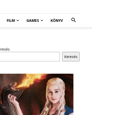
FILM
GAMES
KÖNYV
eresés
Keresés