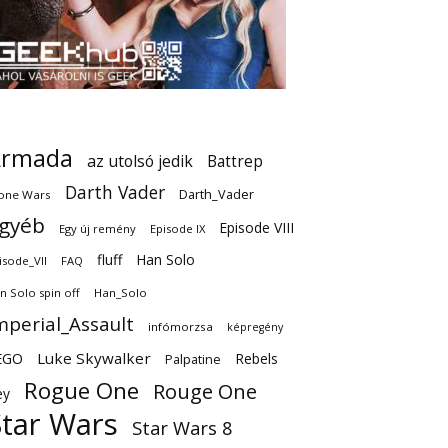
Armada
az utolsó jedik
Battrep
Darth Vader
Darth_Vader
one Wars
gyéb
Episode VIII
Egy új remény
Episode IX
fluff
Han Solo
isode_VII
FAQ
n Solo spin off
Han_Solo
mperial_Assault
infómorzsa
képregény
EGO
Luke Skywalker
Rebels
Palpatine
Rogue One
Rouge One
ey
Star Wars
Star Wars 8