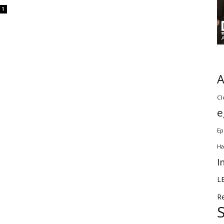
1
Cl
e
Ep
Ha
I
L
R