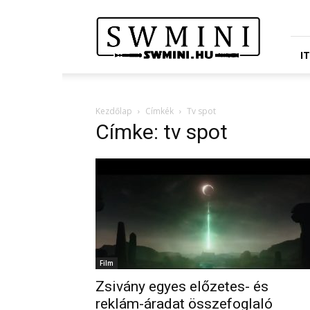
Star
Wars
Miniatures
Portál
I
Kezdőlap
Címkék
Tv spot
Címke: tv spot
Film
Zsivány egyes előzetes- és
reklám-áradat összefoglaló