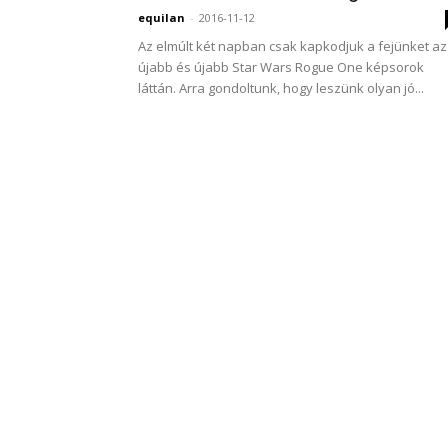
equilan
-
2016-11-12
Az elmúlt két napban csak kapkodjuk a fejünket az
újabb és újabb Star Wars Rogue One képsorok
láttán. Arra gondoltunk, hogy leszünk olyan jó...