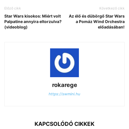
Előző cikk
Következő cikk
Star Wars kisokos: Miért volt
Az élő és dübörgő Star Wars
Palpatine annyira eltorzulva?
a Pomáz Wind Orchestra
(videoblog)
előadásában!
rokarege
https://swmini.hu
KAPCSOLÓDÓ CIKKEK