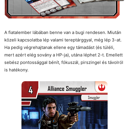
A fiatalember lábában benne van a bugi rendesen. Miután
közeli kapcsolatba lép valami tereptárggyal, még lép 3-at.
Ha pedig végrehajtanak ellene egy támadást (és túléli,
mert azért elég sovány a HP-ja), utána léphet 2-t. Emellett
sebész pontossággal bénít, fókuszál, pirszingel és távolról
is hatékony.