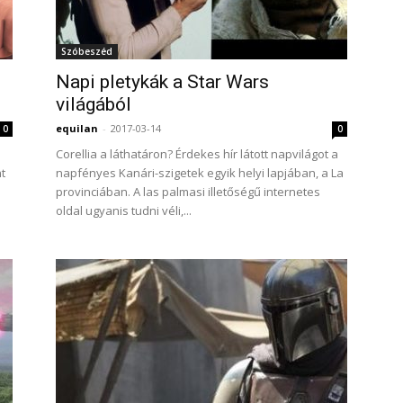
Szóbeszéd
Napi pletykák a Star Wars
világából
equilan
-
2017-03-14
0
0
Corellia a láthatáron? Érdekes hír látott napvilágot a
t
napfényes Kanári-szigetek egyik helyi lapjában, a La
provinciában. A las palmasi illetőségű internetes
oldal ugyanis tudni véli,...