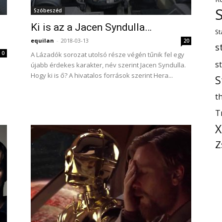
Szóbeszéd
Ki is az a Jacen Syndulla…
St
equilan
-
2018-03-13
20
s
0
A Lázadók sorozat utolsó része végén tűnik fel egy
s
újabb érdekes karakter, név szerint Jacen Syndulla.
Hogy ki is ő? A hivatalos források szerint Hera...
S
th
T
X
Z