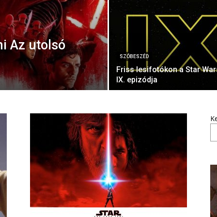
i Az utolsó
SZÓBESZÉD
Friss lesifotókon a Star War
IX. epizódja
K