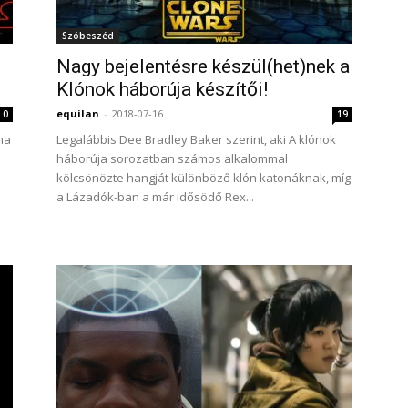
Szóbeszéd
Nagy bejelentésre készül(het)nek a
Klónok háborúja készítői!
equilan
-
2018-07-16
0
19
ma
Legalábbis Dee Bradley Baker szerint, aki A klónok
háborúja sorozatban számos alkalommal
kölcsönözte hangját különböző klón katonáknak, míg
a Lázadók-ban a már idősödő Rex...