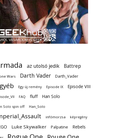
Armada
az utolsó jedik
Battrep
Darth Vader
Darth_Vader
one Wars
gyéb
Episode VIII
Egy új remény
Episode IX
fluff
Han Solo
isode_VII
FAQ
n Solo spin off
Han_Solo
mperial_Assault
infómorzsa
képregény
EGO
Luke Skywalker
Rebels
Palpatine
Rogue One
Rouge One
ey