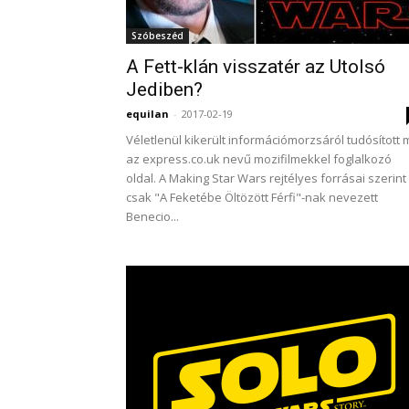
Szóbeszéd
A Fett-klán visszatér az Utolsó
Jediben?
equilan
-
2017-02-19
Véletlenül kikerült információmorzsáról tudósított 
az express.co.uk nevű mozifilmekkel foglalkozó
oldal. A Making Star Wars rejtélyes forrásai szerint
csak "A Feketébe Öltözött Férfi"-nak nevezett
Benecio...