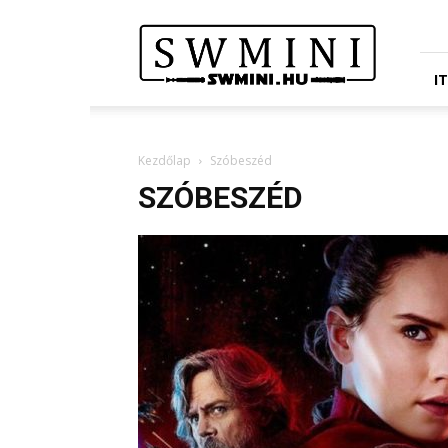
Star
Wars
Miniatures
Portál
I
Kezdőlap
Szóbeszéd
SZÓBESZÉD