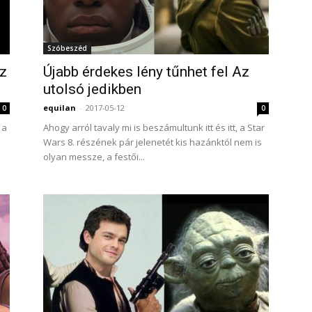
Szóbeszéd
az
Újabb érdekes lény tűnhet fel Az
utolsó jedikben
equilan
-
2017-05-12
0
0
 a
Ahogy arról tavaly mi is beszámultunk itt és itt, a Star
Wars 8. részének pár jelenetét kis hazánktól nem is
olyan messze, a festői...