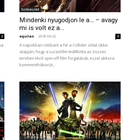
Szóbeszéd
Mindenki nyugodjon le a… – avagy
mi is volt ez a...
equilan
-
2018-06-22
2
0
ma
A napokban robbant a hír a Collider oldal cikke
alapján, hogy a LucasFilm leállította az összes
tervben lévő spin-off film forgatását, ezzel akkora
kommentháborút...