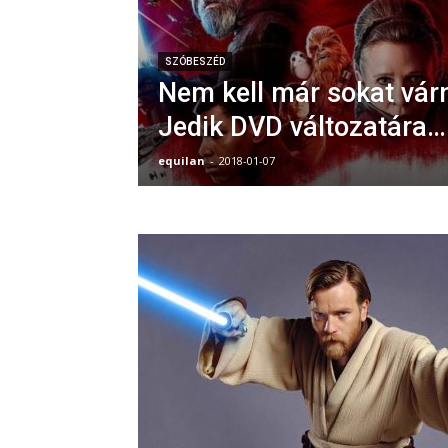
SZÓBESZÉD
Nem kell már sokat várn
Jedik DVD változatára…
equilan
-
2018-01-07