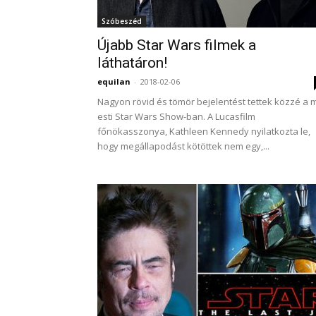
Szóbeszéd
Újabb Star Wars filmek a
láthatáron!
equilan
-
2018-02-06
Nagyon rövid és tömör bejelentést tettek közzé a 
esti Star Wars Show-ban. A Lucasfilm
főnökasszonya, Kathleen Kennedy nyilatkozta le,
hogy megállapodást kötöttek nem egy,...