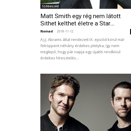
Szóbeszéd
Matt Smith egy rég nem látott
Sithet kelthet életre a Star...
Nomad
-
2018-11-12
A J.J. Abrams által rendezett IX. epizód körül már
felröppent néhány érdekes pletyka, így nem
meglepő, hogy pár napja egy újabb rendkívül
érdekes híresztelés...