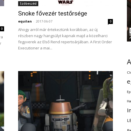
Szóbeszéd
g
Snoke fővezér testőrsége
equilan
-
2017-06-07
0
0
Ahogy arról már értekeztünk korábban, az új
részben nagy hangsúlyt kapnak majd a közelharci
ra
fegyverek az Első Rend repertoárjában. A First Order
y
Executioner a mai...
Cl
e
Ep
Ha
I
L
R