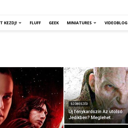
TT KEZDJ!
FLUFF
GEEK
MINIATURES
VIDEOBLOG
SZÓBESZÉD
Új fénykardszín Az utolsó
Jedikben? Meglehet…