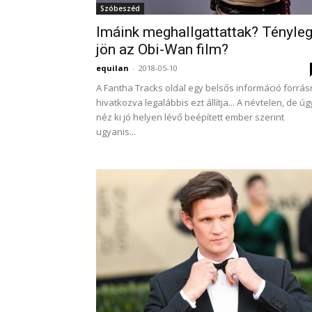
Szóbeszéd
Imáink meghallgattattak? Tényle
jön az Obi-Wan film?
equilan
-
2018-05-10
A Fantha Tracks oldal egy belsős információ forrás
hivatkozva legalábbis ezt állítja... A névtelen, de úg
néz ki jó helyen lévő beépített ember szerint
ugyanis...