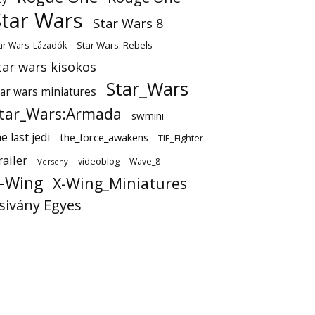
Star Wars
Star Wars 8
Star Wars: Rebels
ar Wars: Lázadók
tar wars kisokos
Star_Wars
tar wars miniatures
tar_Wars:Armada
swmini
e last jedi
the_force_awakens
TIE_Fighter
railer
videoblog
Wave_8
Verseny
-Wing
X-Wing_Miniatures
sivány Egyes