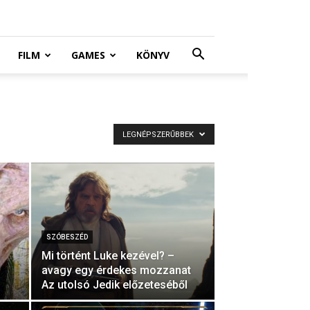
FILM
GAMES
KÖNYV
LEGNÉPSZERŰBBEK
SZÓBESZÉD
Mi történt Luke kezével? –
avagy egy érdekes mozzanat
Az utolsó Jedik előzeteséből