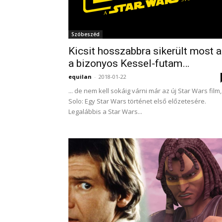
Szóbeszéd
Kicsit hosszabbra sikerült most 
a bizonyos Kessel-futam…
equilan
-
2018-01-22
... de nem kell sokáig várni már az új Star Wars film,
Solo: Egy Star Wars történet első előzetesére.
Legalábbis a Star Wars...