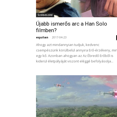
Szóbeszéd
Újabb ismerős arc a Han Solo
filmben?
equilan
-
2017-04-23
Ahogy azt mindannyian tudjuk, kedvenc
csempészünk körülbelül annyira Erő-érzékeny, min
egy kő. Azonban ahogyan az Az Ébredő Erőből is
kiderül életpályáját viszont eléggé befolyásolja...