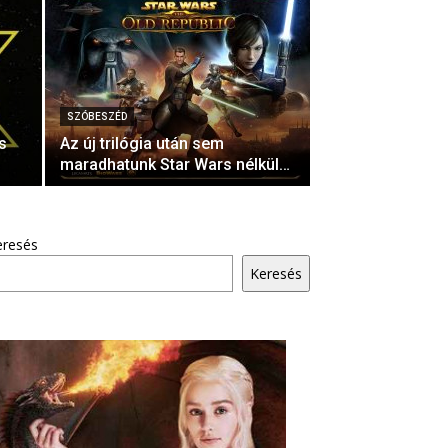
SZÓBESZÉD
s
Az új trilógia után sem
maradhatunk Star Wars nélkül…
eresés
Keresés