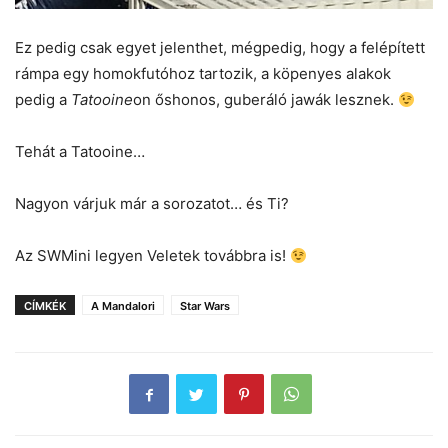
Ez pedig csak egyet jelenthet, mégpedig, hogy a felépített
rámpa egy homokfutóhoz tartozik, a köpenyes alakok
pedig a
Tatooine
on őshonos, guberáló jawák lesznek.
Tehát a Tatooine…
Nagyon várjuk már a sorozatot… és Ti?
Az SWMini legyen Veletek továbbra is!
CÍMKÉK
A Mandalori
Star Wars