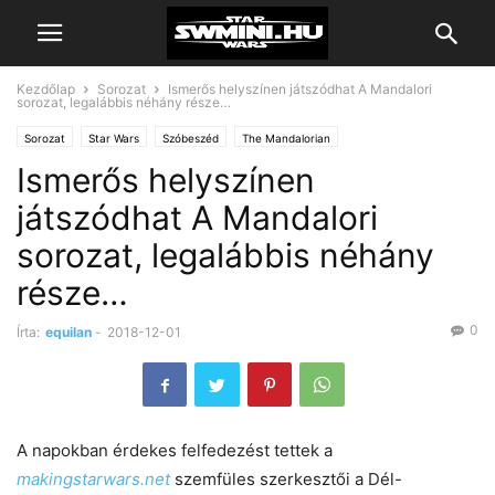
Kezdőlap
Sorozat
Ismerős helyszínen játszódhat A Mandalori
sorozat, legalábbis néhány része…
Sorozat
Star Wars
Szóbeszéd
The Mandalorian
Ismerős helyszínen
játszódhat A Mandalori
sorozat, legalábbis néhány
része…
0
Írta:
equilan
-
2018-12-01
A napokban érdekes felfedezést tettek a
makingstarwars.net
szemfüles szerkesztői a Dél-