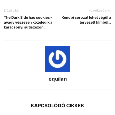
Előző cikk
Következő cikk
The Dark Side has cookies –
Kenobi sorozat lehet végül a
avagy vészesen közeledik a
tervezett filmből…
karácsonyi sütiszezon…
equilan
KAPCSOLÓDÓ CIKKEK