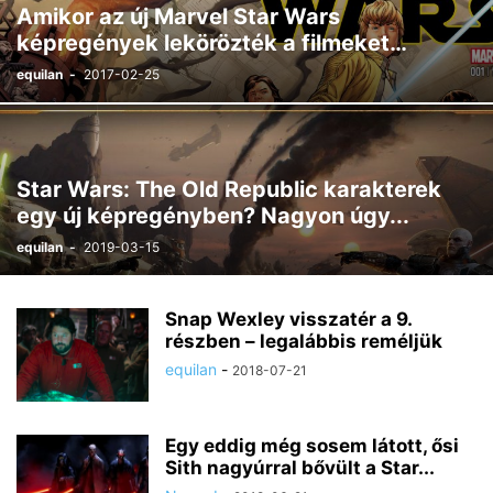
Amikor az új Marvel Star Wars
képregények lekörözték a filmeket…
equilan
-
2017-02-25
Star Wars: The Old Republic karakterek
egy új képregényben? Nagyon úgy...
equilan
-
2019-03-15
Snap Wexley visszatér a 9.
részben – legalábbis reméljük
equilan
-
2018-07-21
Egy eddig még sosem látott, ősi
Sith nagyúrral bővült a Star...