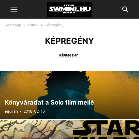
Kezdőlap
Könyv
Képregény
KÉPREGÉNY
KÉPREGÉNY
Könyváradat a Solo film mellé
equilan
-
2018-02-16