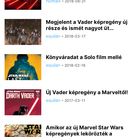
Nomad
-
2018-06-21
Megjelent a Vader képregény új
része és ismét nagyot üt…
equilan
-
2018-03-17
Könyváradat a Solo film mellé
equilan
-
2018-02-16
Új Vader képregény a Marveltől!
equilan
-
2017-03-11
Amikor az új Marvel Star Wars
képregények lekörözték a