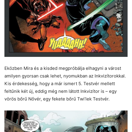
Eközben Mira és a kisded megpróbálja elhagyni a várost
amilyen gyorsan csak lehet, nyomukban az Inkvizítorokkal.
Kis érdekesség, hogy a már ismert 5. Testvér mellett
feltűnik két új, eddig még nem látott Inkvizítor is – egy
vörös bőrű Nővér, egy fekete bőrű Twi’lek Testvér.