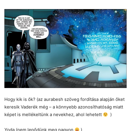
Hogy kik is ők? (az aurabesh szöveg fordítása alapján őket
keresik Vaderék még – a könnyebb azonosíthatóság miatt
képet is mellékeltünk a nevekhez, ahol lehetett
)
Yoda (nem lepődünk meg nagyon
)