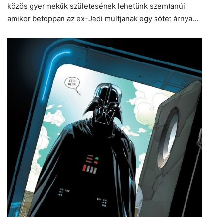
közös gyermekük születésének lehetünk szemtanúi,
amikor betoppan az ex-Jedi múltjának egy sötét árnya…