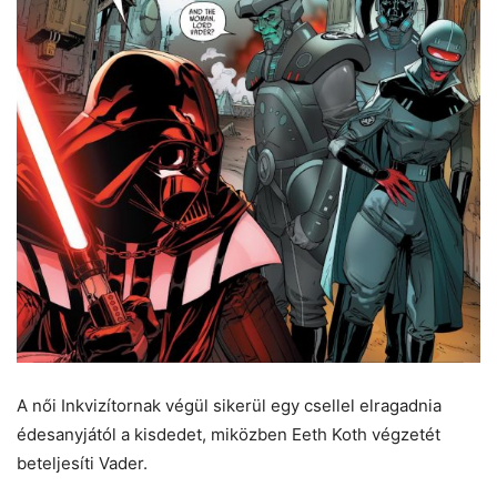
A női Inkvizítornak végül sikerül egy csellel elragadnia
édesanyjától a kisdedet, miközben Eeth Koth végzetét
beteljesíti Vader.