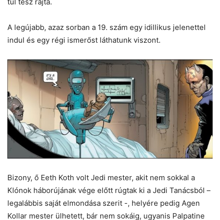
túl tesz rajta.
A legújabb, azaz sorban a 19. szám egy idillikus jelenettel
indul és egy régi ismerőst láthatunk viszont.
Bizony, ő Eeth Koth volt Jedi mester, akit nem sokkal a
Klónok háborújának vége előtt rúgtak ki a Jedi Tanácsból –
legalábbis saját elmondása szerit -, helyére pedig Agen
Kollar mester ülhetett, bár nem sokáig, ugyanis Palpatine