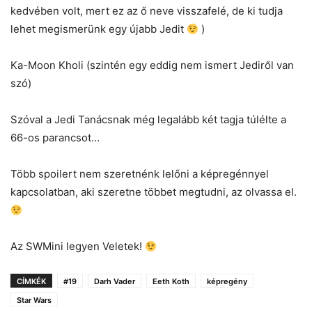
kedvében volt, mert ez az ő neve visszafelé, de ki tudja
lehet megismerünk egy újabb Jedit
)
Ka-Moon Kholi (szintén egy eddig nem ismert Jediről van
szó)
Szóval a Jedi Tanácsnak még legalább két tagja túlélte a
66-os parancsot…
Több spoilert nem szeretnénk lelőni a képregénnyel
kapcsolatban, aki szeretne többet megtudni, az olvassa el.
Az SWMini legyen Veletek!
CÍMKÉK
#19
Darh Vader
Eeth Koth
képregény
Star Wars