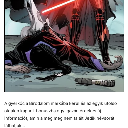
A gyerkőc a Birodalom markába kerül és az egyik utolsó
oldalon kapunk bónuszba egy igazán érdekes új
információt, amin a még meg nem talált Jedik névsorát
láthatjuk…