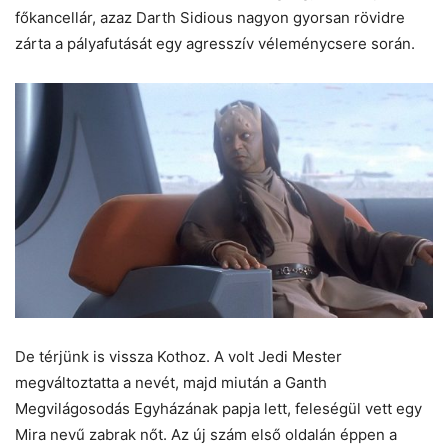
főkancellár, azaz Darth Sidious nagyon gyorsan rövidre
zárta a pályafutását egy agresszív véleménycsere során.
De térjünk is vissza Kothoz. A volt Jedi Mester
megváltoztatta a nevét, majd miután a Ganth
Megvilágosodás Egyházának papja lett, feleségül vett egy
Mira nevű zabrak nőt. Az új szám első oldalán éppen a