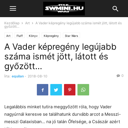
Kezdőlap
Art
A Vader képregény legújabb száma ismét jött, látott és
győzött…
Art
Fluff
Könyv
Képregény
Star Wars
A Vader képregény legújabb
száma ismét jött, látott és
győzött…
0
Írta:
equilan
-
2018-08-10
Legalábbis minket tutira meggyőzött róla, hogy Vader
nagyúrnál keresve se találhatunk durvább arcot a Messzi-
messzi Galaxisban… na jó talán Őfelsége, a Császár azért