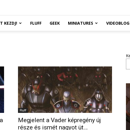
TT KEZDJ!
FLUFF
GEEK
MINIATURES
VIDEOBLOG
K
Fluff
a
Megjelent a Vader képregény új
része és ismét nagyot üt…