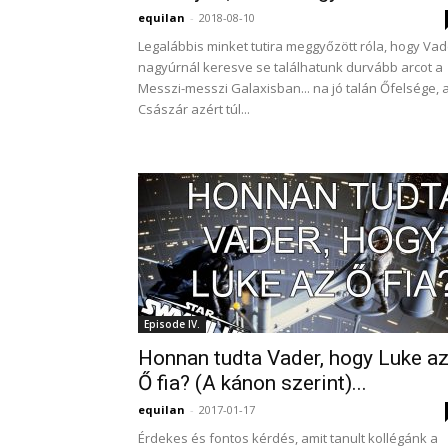
equilan
-
2018-08-10
Legalábbis minket tutira meggyőzött róla, hogy Vad
nagyúrnál keresve se találhatunk durvább arcot a
Messzi-messzi Galaxisban... na jó talán Őfelsége, 
Császár azért túl...
Episode IV.
Honnan tudta Vader, hogy Luke a
Ő fia? (A kánon szerint)...
equilan
-
2017-01-17
Érdekes és fontos kérdés, amit tanult kollégánk a