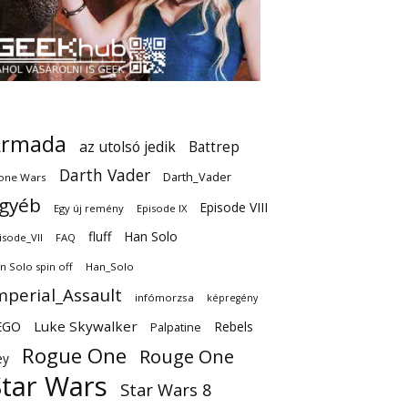
Armada
az utolsó jedik
Battrep
Darth Vader
Darth_Vader
one Wars
gyéb
Episode VIII
Egy új remény
Episode IX
fluff
Han Solo
isode_VII
FAQ
n Solo spin off
Han_Solo
mperial_Assault
infómorzsa
képregény
EGO
Luke Skywalker
Rebels
Palpatine
Rogue One
Rouge One
ey
Star Wars
Star Wars 8