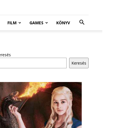
FILM
GAMES
KÖNYV
eresés
Keresés