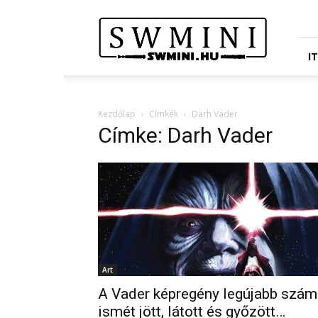
Star
Wars
Miniatures
Portál
I
Kezdőlap
Címkék
Darh Vader
Címke: Darh Vader
Art
A Vader képregény legújabb szám
ismét jött, látott és győzött…