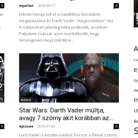
equilan
-
2018-03-17
0
0
er
Három hónap telt el a Galaktikus Birodalom
megalakulása és Darth Vader "megszületése" óta.
a
A Galaxisban jelenleg béke uralkodik, azonban
Palpatine császár azon munkálkodik, hogy
ténylegesen megszilárdítsa...
Cl
e
Ep
Ha
I
Actors
z
Star Wars: Darth Vader múltja,
L
avagy 7 szörny akit korábban az...
R
epicneo
-
2016-07-30
0
0
Lord Vader is kezdte valahol. Persze a filmek szerint