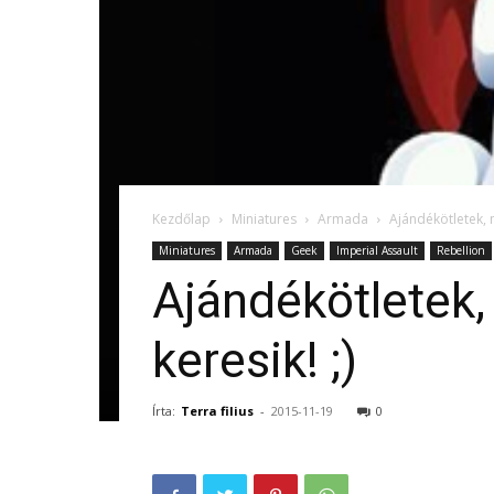
Kezdőlap
Miniatures
Armada
Ajándékötletek, 
Miniatures
Armada
Geek
Imperial Assault
Rebellion
Ajándékötletek
keresik! ;)
Írta:
Terra filius
-
2015-11-19
0