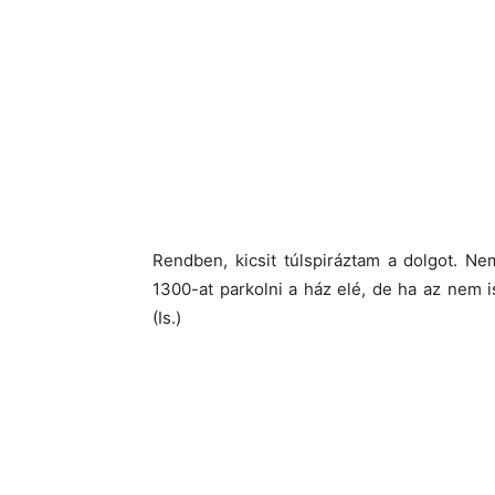
Rendben, kicsit túlspiráztam a dolgot. N
1300-at parkolni a ház elé, de ha az nem i
(Is.)