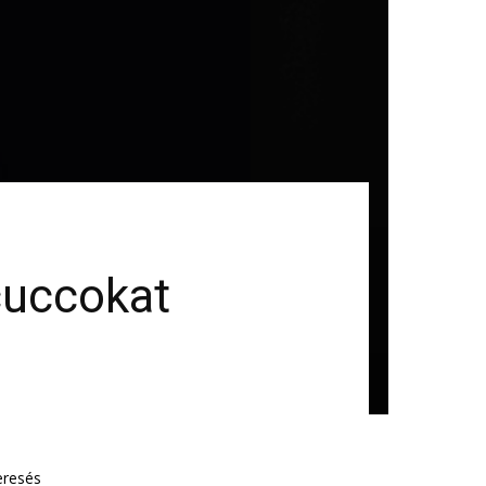
cuccokat
eresés