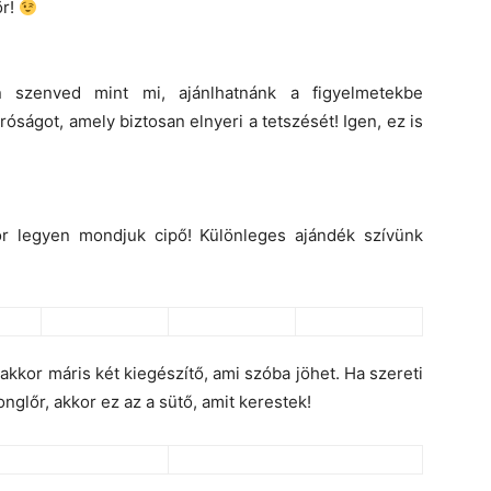
ör!
n szenved mint mi, ajánlhatnánk a figyelmetekbe
óságot, amely biztosan elnyeri a tetszését! Igen, ez is
or legyen mondjuk cipő! Különleges ajándék szívünk
 akkor máris két kiegészítő, ami szóba jöhet. Ha szereti
glőr, akkor ez az a sütő, amit kerestek!