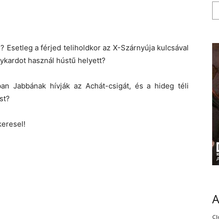
? Esetleg a férjed teliholdkor az X-Szárnyúja kulcsával
ykardot használ hústű helyett?
an Jabbának hívják az Achát-csigát, és a hideg téli
st?
keresel!
Cl