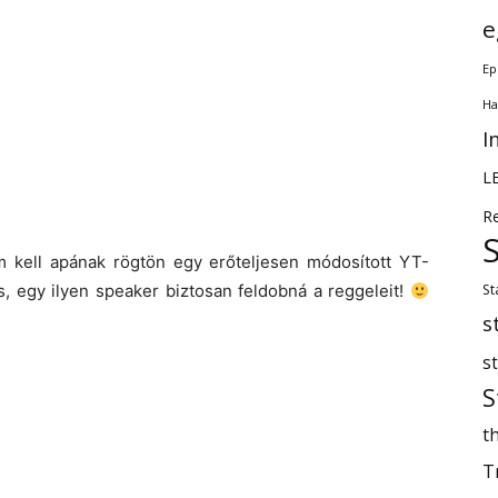
e
Ep
Ha
I
L
R
em kell apának rögtön egy erőteljesen módosított YT-
s, egy ilyen speaker biztosan feldobná a reggeleit!
St
s
s
S
th
T