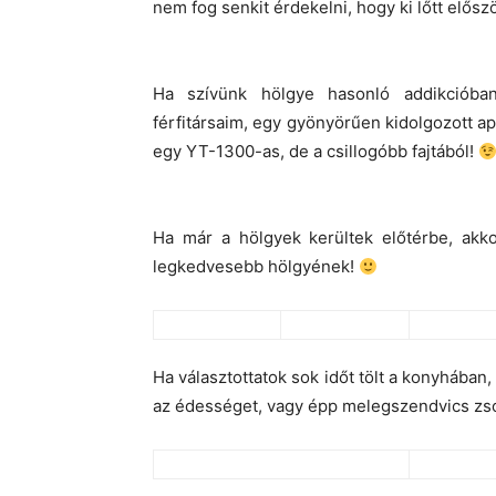
nem fog senkit érdekelni, hogy ki lőtt elősz
Ha szívünk hölgye hasonló addikcióba
férfitársaim, egy gyönyörűen kidolgozott apr
egy YT-1300-as, de a csillogóbb fajtából!
Ha már a hölgyek kerültek előtérbe, akk
legkedvesebb hölgyének!
Ha választottatok sok időt tölt a konyhában,
az édességet, vagy épp melegszendvics zson