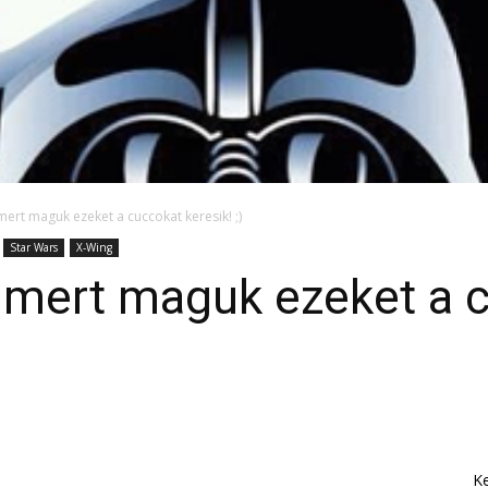
mert maguk ezeket a cuccokat keresik! ;)
Star Wars
X-Wing
, mert maguk ezeket a 
K