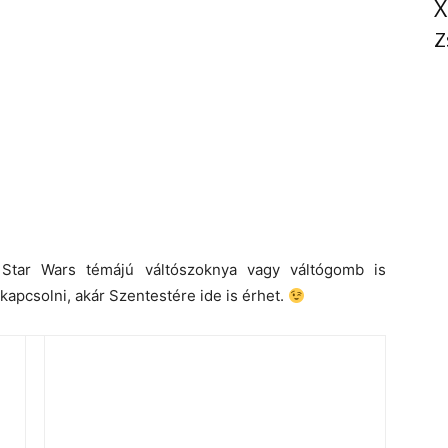
X
Z
 Star Wars témájú váltószoknya vagy váltógomb is
apcsolni, akár Szentestére ide is érhet.