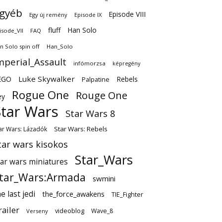
gyéb
Episode VIII
Egy új remény
Episode IX
fluff
Han Solo
isode_VII
FAQ
n Solo spin off
Han_Solo
mperial_Assault
infómorzsa
képregény
EGO
Luke Skywalker
Rebels
Palpatine
Rogue One
Rouge One
ey
Star Wars
Star Wars 8
Star Wars: Rebels
ar Wars: Lázadók
tar wars kisokos
Star_Wars
tar wars miniatures
tar_Wars:Armada
swmini
e last jedi
the_force_awakens
TIE_Fighter
railer
videoblog
Wave_8
Verseny