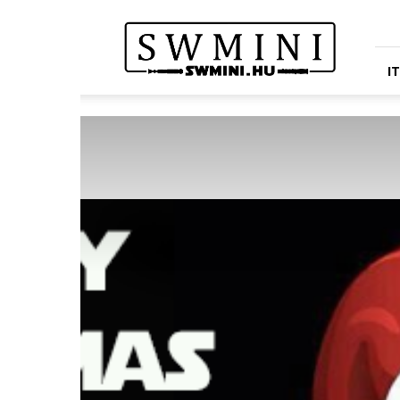
Star
Wars
Miniatures
Portál
I