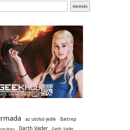
Keresés
Armada
az utolsó jedik
Battrep
Darth Vader
Darth_Vader
one Wars