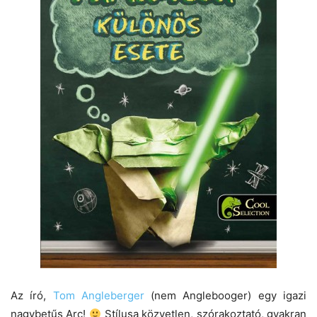
Az író,
Tom Angleberger
(nem Anglebooger) egy igazi
nagybetűs Arc!
Stílusa közvetlen, szórakoztató, gyakran