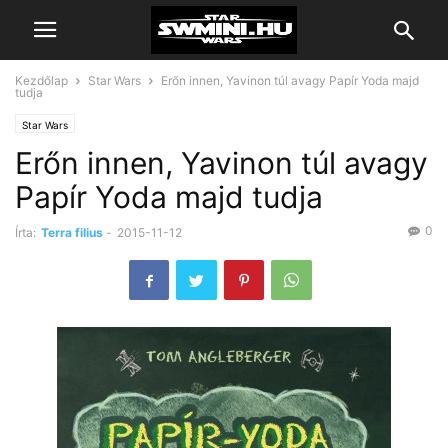
Kezdőlap
Star Wars
Erőn innen, Yavinon túl avagy Papír Yoda majd
tudja
Star Wars
Erőn innen, Yavinon túl avagy
Papír Yoda majd tudja
0
Írta:
Terra filius
-
2015-11-12