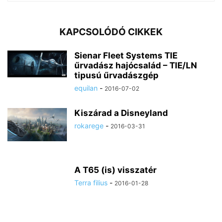
KAPCSOLÓDÓ CIKKEK
Sienar Fleet Systems TIE
űrvadász hajócsalád – TIE/LN
tipusú űrvadászgép
equilan
-
2016-07-02
Kiszárad a Disneyland
rokarege
-
2016-03-31
A T65 (is) visszatér
Terra filius
-
2016-01-28