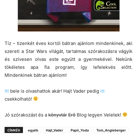
Tíz – tizenkét éves kortól bátran ajánlom mindenkinek, aki
szereti a Star Wars világát, tartalmas szórakozásra vágyik
és szívesen olvas este együtt a gyermekével. Nekünk
tökéletes apa fia program, így lefelekvés előtt.
Mindenkinek bátran ajánlom!
Itt
bele is olvashattok akár! Hajt Vader pedig
itt
csekkolható!
Jó szórakozást és a
könyvtár
Erő
Blog legyen Veletek!
CÍMKÉK
egyéb
Hajt_Vader
Papír_Yoda
Tom_Angleberger