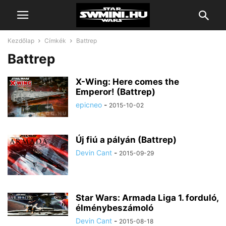
Kezdőlap
Címkék
Battrep
Battrep
X-Wing: Here comes the
Emperor! (Battrep)
epicneo
-
2015-10-02
Új fiú a pályán (Battrep)
Devin Cant
-
2015-09-29
Star Wars: Armada Liga 1. forduló,
élménybeszámoló
Devin Cant
-
2015-08-18