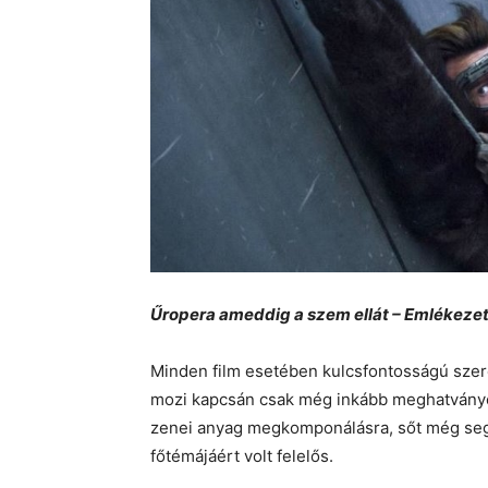
Űropera ameddig a szem ellát – Emléke
Minden film esetében kulcsfontosságú szer
mozi kapcsán csak még inkább meghatványoz
zenei anyag megkomponálásra, sőt még segít
főtémájáért volt felelős.