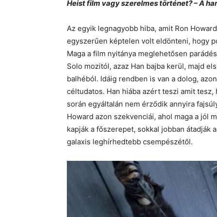
Heist film vagy szerelmes történet? – A h
Az egyik legnagyobb hiba, amit Ron Howard e
egyszerűen képtelen volt eldönteni, hogy 
Maga a film nyitánya meglehetősen parádés. 
Solo mozitól, azaz Han bajba kerül, majd el
balhéból. Idáig rendben is van a dolog, az
céltudatos. Han hiába azért teszi amit tesz,
során egyáltalán nem érződik annyira fajsú
Howard azon szekvenciái, ahol maga a jól me
kapják a főszerepet, sokkal jobban átadják 
galaxis leghírhedtebb csempészétől.