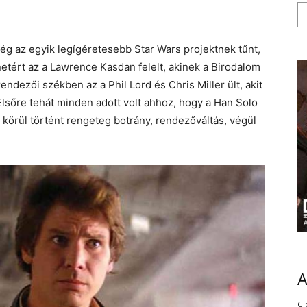
g az egyik legígéretesebb Star Wars projektnek tűnt,
netért az a Lawrence Kasdan felelt, akinek a Birodalom
endezői székben az a Phil Lord és Chris Miller ült, akit
sőre tehát minden adott volt ahhoz, hogy a Han Solo
 körül történt rengeteg botrány, rendezőváltás, végül
Cl