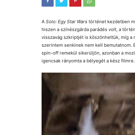
A
Solo: Egy Star Wars
történet kezdetben mé
hiszen a színészgárda parádés volt, a törté
visszavág szkriptjét is köszönhettük, míg a r
szerintem senkinek nem kell bemutatnom. El
spin-off remekül sikerüljön, azonban a mozi
igencsak rányomta a bélyegét a kész filmre.