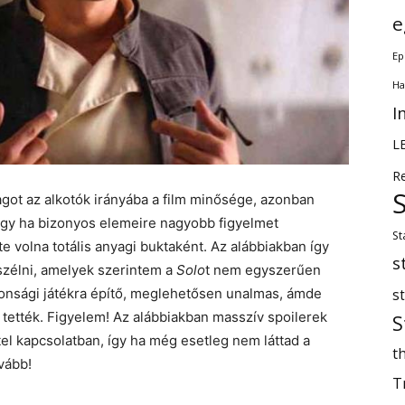
e
Ep
Ha
I
L
R
ot az alkotók irányába a film minősége, azonban
hogy ha bizonyos elemeire nagyobb figyelmet
St
e volna totális anyagi buktaként. Az alábbiakban így
s
szélni, amelyek szerintem a
Solo
t nem egyszerűen
tonsági játékra építő, meglehetősen unalmas, ámde
s
 tették. Figyelem! Az alábbiakban masszív spoilerek
S
el kapcsolatban, így ha még esetleg nem láttad a
th
ovább!
T