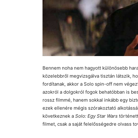
Bennem noha nem hagyott különösebb harag
közelebbről megvizsgálva tisztán látszik, 
fordítanak, akkor a Solo spin-off nem végezt
azokról a dolgokról fogok behatóbban is be
rossz filmmé, hanem sokkal inkább egy biz
ezek ellenére mégis szórakoztató alkotássá
következnek a
Solo: Egy Star Wars
történett
filmet, csak a saját felelősségedre olvass t