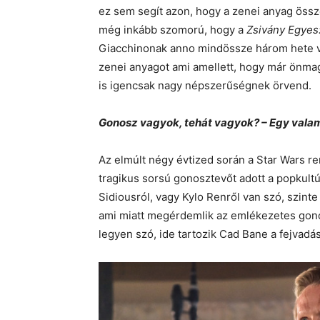
ez sem segít azon, hogy a zenei anyag öss
még inkább szomorú, hogy a
Zsivány Egyes:
Giacchinonak anno mindössze három hete vo
zenei anyagot ami amellett, hogy már önma
is igencsak nagy népszerűségnek örvend.
Gonosz vagyok, tehát vagyok? – Egy valam
Az elmúlt négy évtized során a Star Wars r
tragikus sorsú gonosztevőt adott a popkultú
Sidiousról, vagy Kylo Renről van szó, szint
ami miatt megérdemlik az emlékezetes gonos
legyen szó, ide tartozik Cad Bane a fejvadá