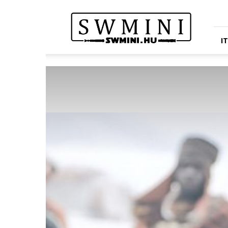
Star
Wars
Miniatures
Portál
I