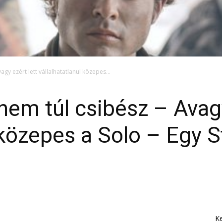
gy ezért lett vállalhatatlanul közepes...
em túl csibész – Avagy
l közepes a Solo – Egy 
K