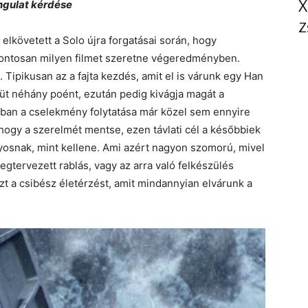
X
angulat kérdése
Z
lkövetett a Solo újra forgatásai során, hogy
pontosan milyen filmet szeretne végeredményben.
Tipikusan az a fajta kezdés, amit el is várunk egy Han
süt néhány poént, ezután pedig kivágja magát a
onban a cselekmény folytatása már közel sem ennyire
 hogy a szerelmét mentse, ezen távlati cél a későbbiek
lyosnak, mint kellene. Ami azért nagyon szomorú, mivel
gtervezett rablás, vagy az arra való felkészülés
azt a csibész életérzést, amit mindannyian elvárunk a