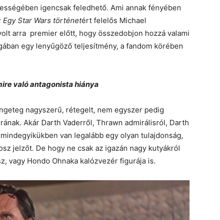
zességében igencsak feledhető. Ami annak fényében
 Egy Star Wars történet
ért felelős Michael
lt arra premier előtt, hogy összedobjon hozzá valami
gában egy lenyűgöző teljesítmény, a fandom körében
ire való antagonista hiánya
engeteg nagyszerű, rétegelt, nem egyszer pedig
rának. Akár Darth Vaderről, Thrawn admirálisról, Darth
e mindegyikükben van legalább egy olyan tulajdonság,
z jelzőt. De hogy ne csak az igazán nagy kutyákról
sz, vagy Hondo Ohnaka kalózvezér figurája is.