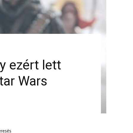
 ezért lett
Star Wars
eresés