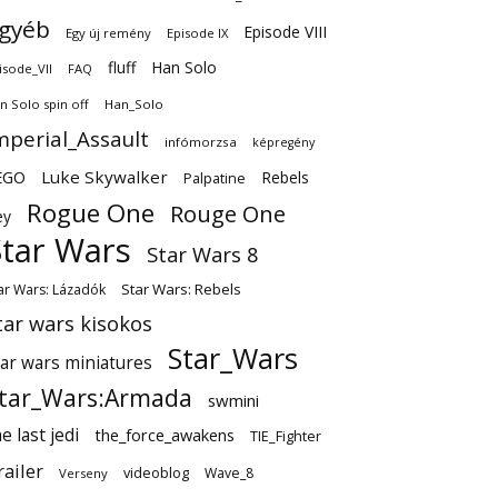
gyéb
Episode VIII
Egy új remény
Episode IX
fluff
Han Solo
isode_VII
FAQ
n Solo spin off
Han_Solo
mperial_Assault
infómorzsa
képregény
EGO
Luke Skywalker
Rebels
Palpatine
Rogue One
Rouge One
ey
Star Wars
Star Wars 8
Star Wars: Rebels
ar Wars: Lázadók
tar wars kisokos
Star_Wars
tar wars miniatures
tar_Wars:Armada
swmini
e last jedi
the_force_awakens
TIE_Fighter
railer
videoblog
Wave_8
Verseny