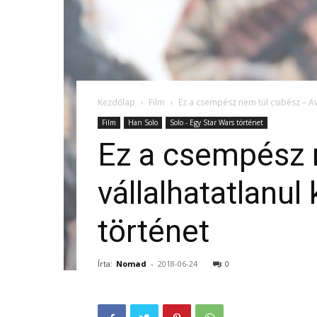
Kezdőlap
Film
Ez a csempész nem túl csibész – Ava
Film
Han Solo
Solo - Egy Star Wars történet
Ez a csempész n
vállalhatatlanu
történet
Írta:
Nomad
-
2018-06-24
0