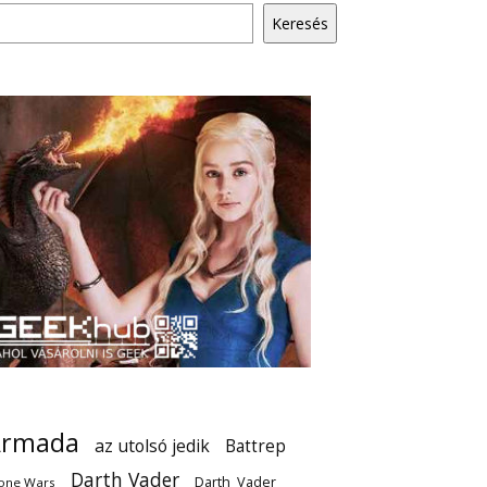
Keresés
Armada
az utolsó jedik
Battrep
Darth Vader
Darth_Vader
one Wars