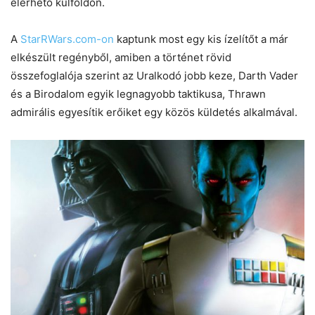
elérhető külföldön.
A
StarRWars.com-on
kaptunk most egy kis ízelítőt a már
elkészült regényből, amiben a történet rövid
összefoglalója szerint az Uralkodó jobb keze, Darth Vader
és a Birodalom egyik legnagyobb taktikusa, Thrawn
admirális egyesítik erőiket egy közös küldetés alkalmával.