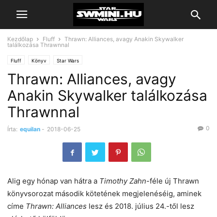
Kezdőlap
Fluff
Thrawn: Alliances, avagy Anakin Skywalker
találkozása Thrawnnal
Fluff
Könyv
Star Wars
Thrawn: Alliances, avagy
Anakin Skywalker találkozása
Thrawnnal
0
Írta:
equilan
-
2018-06-25
Alig egy hónap van hátra a
Timothy Zahn
-féle új Thrawn
könyvsorozat második kötetének megjelenéséig, aminek
címe
Thrawn: Alliances
lesz és 2018. július 24.-től lesz