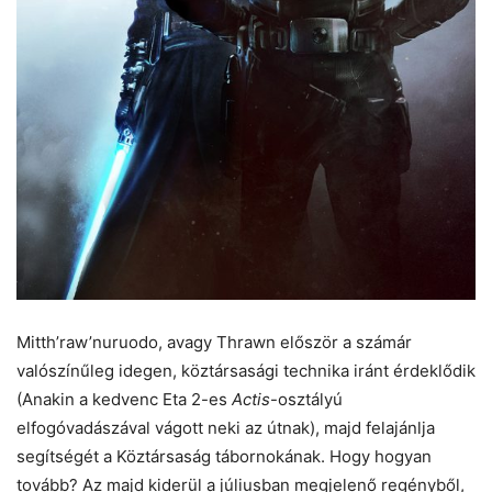
Mitth’raw’nuruodo, avagy Thrawn először a számár
valószínűleg idegen, köztársasági technika iránt érdeklődik
(Anakin a kedvenc Eta 2-es
Actis
-osztályú
elfogóvadászával vágott neki az útnak), majd felajánlja
segítségét a Köztársaság tábornokának. Hogy hogyan
tovább? Az majd kiderül a júliusban megjelenő regényből,