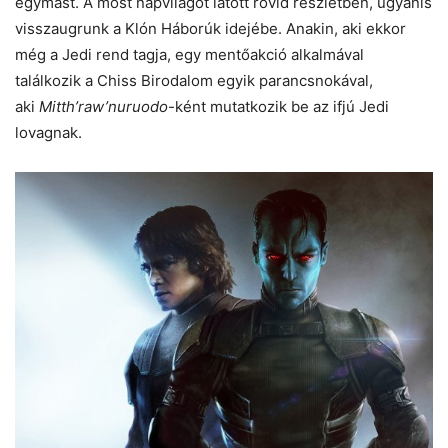
egymást. A most napvilágot látott rövid részletben, ugyanis
visszaugrunk a Klón Háborúk idejébe. Anakin, aki ekkor
még a Jedi rend tagja, egy mentőakció alkalmával
találkozik a Chiss Birodalom egyik parancsnokával,
aki
Mitth’raw’nuruodo-
ként mutatkozik be az ifjú Jedi
lovagnak.