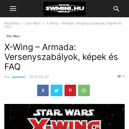
Kezdőlap
Star Wars
X-Wing – Armada: Versenyszabályok, képek és
FAQ
Star Wars
X-Wing – Armada:
Versenyszabályok, képek és
FAQ
0
Írta:
epicneo
-
2015-03-27