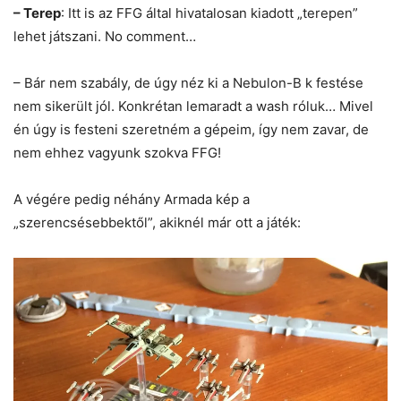
– Terep
: Itt is az FFG által hivatalosan kiadott „terepen”
lehet játszani. No comment…
– Bár nem szabály, de úgy néz ki a Nebulon-B k festése
nem sikerült jól. Konkrétan lemaradt a wash róluk… Mivel
én úgy is festeni szeretném a gépeim, így nem zavar, de
nem ehhez vagyunk szokva FFG!
A vé
gére pedig néhány Armada kép a
„szerencsésebbektől”, akiknél már ott a játék: