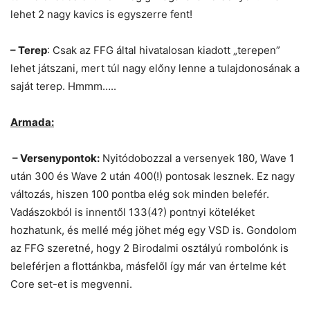
lehet 2 nagy kavics is egyszerre fent!
– Terep
: Csak az FFG által hivatalosan kiadott „terepen”
lehet játszani, mert túl nagy előny lenne a tulajdonosának a
saját terep. Hmmm…..
Armada:
– Versenypontok:
Nyitódobozzal a versenyek 180, Wave 1
után 300 és Wave 2 után 400(!) pontosak lesznek. Ez nagy
változás, hiszen 100 pontba elég sok minden belefér.
Vadászokból is innentől 133(4?) pontnyi köteléket
hozhatunk, és mellé még jöhet még egy VSD is. Gondolom
az FFG szeretné, hogy 2 Birodalmi osztályú rombolónk is
beleférjen a flottánkba, másfelől így már van értelme két
Core set-et is megvenni.