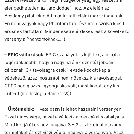
Ezzel elveszett a kör végi mozgékonyság egy része, ami
elengedhetetlen az „arc dodge”-hoz. Az elején az
Academy pilot-ok előtt már ki kell találni merre indulunk.
Én nem vagyok nagy Phantom fun. Őszintén szólva kicsit
erősnek tartottam. Mindenesetre érdekes lesz a következő
verseny a Phantomoknak….:)
–
EPIC változások
: EPIC szabályok is kijöttek, amiből a
legérdekesebb, hogy a nagy hajóink ezentúl jobban
céloznak: 3+ távolságra csak 1 evade kockát kap a
védekező, azaz mostantól nem növekszik a távolsággal.
CR90 pedig szvsz gyenguska volt, most kapott egy kis
buff-ot (mellesleg a Raider is!:))
–
Űrtörmelék:
Hivatalosan is lehet használni versenyen.
Ezzel nincs vége, mivel a változik a használat szabálya is.
Mind két játékos hoz magával 3 – 3 aszteroidát és/vagy
törmeléket és ezt viszi végig magával a versenyen. Azaz