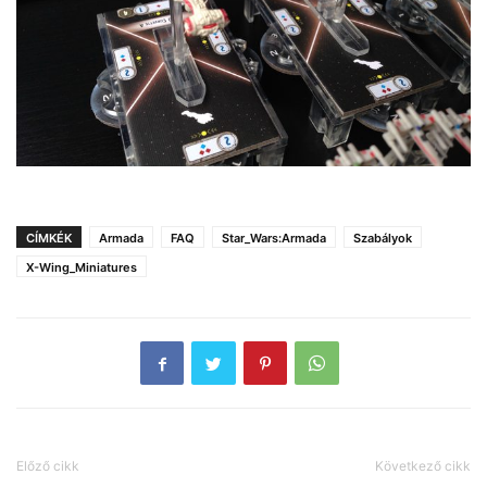
CÍMKÉK
Armada
FAQ
Star_Wars:Armada
Szabályok
X-Wing_Miniatures
Előző cikk
Következő cikk