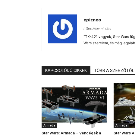
epicneo
https://swmini.hu
“TK-421 vagyok, Star Wars füg
Wars szerelem, és még legaláb
KAPCSOLÓDÓ CIKKEK
TÖBB A SZERZŐTŐL
Armada
Armada
Star Wars: Armada – Vendégek a
Star Wars A