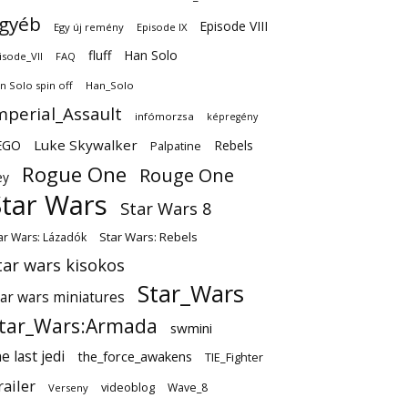
gyéb
Episode VIII
Egy új remény
Episode IX
fluff
Han Solo
isode_VII
FAQ
n Solo spin off
Han_Solo
mperial_Assault
infómorzsa
képregény
EGO
Luke Skywalker
Rebels
Palpatine
Rogue One
Rouge One
ey
Star Wars
Star Wars 8
Star Wars: Rebels
ar Wars: Lázadók
tar wars kisokos
Star_Wars
tar wars miniatures
tar_Wars:Armada
swmini
e last jedi
the_force_awakens
TIE_Fighter
railer
videoblog
Wave_8
Verseny