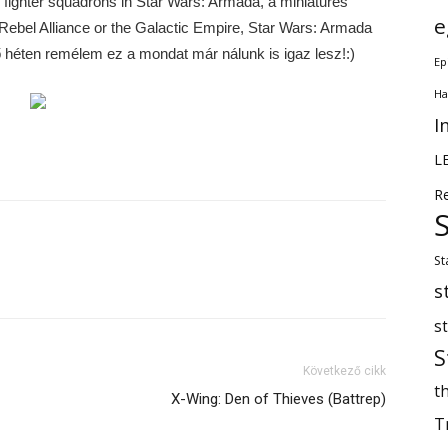
fighter squadrons in Star Wars: Armada, a miniatures
e
 Rebel Alliance or the Galactic Empire, Star Wars: Armada
ő héten remélem ez a mondat már nálunk is igaz lesz!:)
Ep
Ha
I
L
R
St
s
s
S
Következő cikk
th
X-Wing: Den of Thieves (Battrep)
T