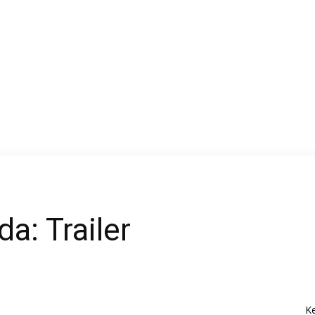
a: Trailer
K