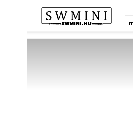
Star
Wars
Miniatures
Portál
I