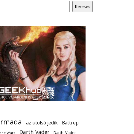
Keresés
Armada
az utolsó jedik
Battrep
Darth Vader
Darth_Vader
one Wars