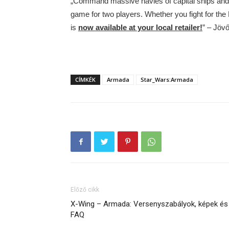
„Command massive navies of capital ships and 
game for two players. Whether you fight for the
is
now available at your local retailer!
” – Jöv
CÍMKÉK
Armada
Star_Wars:Armada
Előző cikk
X-Wing – Armada: Versenyszabályok, képek és
FAQ