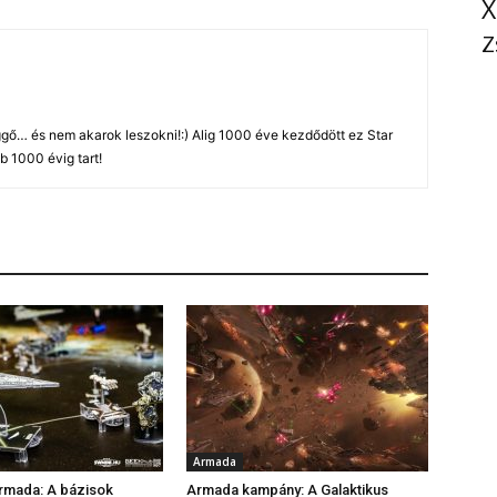
X
Z
gő… és nem akarok leszokni!:) Alig 1000 éve kezdődött ez Star
b 1000 évig tart!
Armada
rmada: A bázisok
Armada kampány: A Galaktikus