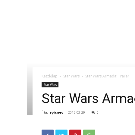
Kezdőlap
Star Wars
Star Wars Armada: Trailer
Star Wars
Star Wars Armad
Írta:
epicneo
-
2015-03-29
0