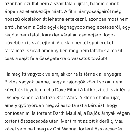
azonban ezúttal nem a számtalan újítás, hanem ennek
éppen az ellenkezője miatt. A film hiányosságairól még
hosszú oldalakon át lehetne értekezni, azonban most nem
erről, hanem a Solo egyik legnagyobb meglepetéséről, egy
régóta nem látott karakter váratlan cameojáról fogok
bővebben is szót ejteni. A cikk innentől spoilereket
tartalmaz, szóval amennyiben még nem láttátok a mozit,
csak a saját felelősségetekre olvassatok tovább!
Ha még itt vagytok velem, akkor rá is térnék a lényegre.
Biztos vagyok benne, hogy a rajongók közül sokan nem
követték figyelemmel a Dave Filoni által készített, szintén a
Disney kánonba tartozó Star Wars: A klónok háborúját,
amely gyönyörűen megválaszolta azt a kérdést, hogy
pontosan mi is történt Darth Maullal, a Baljós árnyak végén
történt összecsapás után. Mert mint az ott kiderült, Maul
közel sem halt meg az Obi-Wannal történt összecsapás