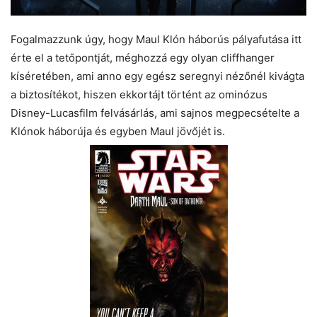
Fogalmazzunk úgy, hogy Maul Klón háborús pályafutása itt
érte el a tetőpontját, méghozzá egy olyan cliffhanger
kíséretében, ami anno egy egész seregnyi nézőnél kivágta
a biztosítékot, hiszen ekkortájt történt az ominózus
Disney-Lucasfilm felvásárlás, ami sajnos megpecsételte a
Klónok háborúja és egyben Maul jövőjét is.