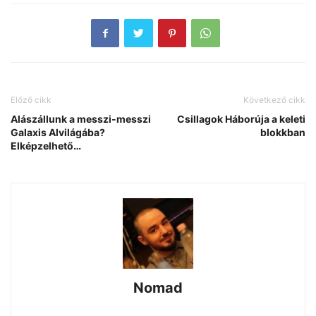
Előző cikk
Következő cikk
Alászállunk a messzi-messzi
Csillagok Háborúja a keleti
Galaxis Alvilágába?
blokkban
Elképzelhető…
Nomad