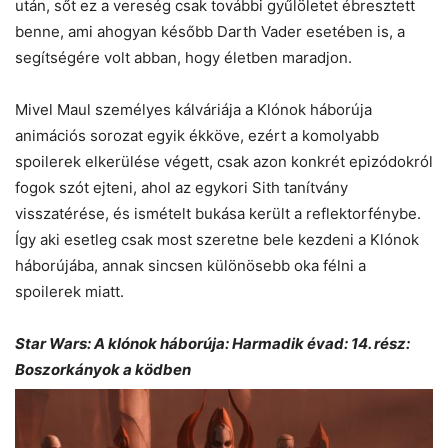
után, sőt ez a vereség csak további gyűlöletet ébresztett
benne, ami ahogyan később Darth Vader esetében is, a
segítségére volt abban, hogy életben maradjon.
Mivel Maul személyes kálváriája a Klónok háborúja
animációs sorozat egyik ékköve, ezért a komolyabb
spoilerek elkerülése végett, csak azon konkrét epizódokról
fogok szót ejteni, ahol az egykori Sith tanítvány
visszatérése, és ismételt bukása került a reflektorfénybe.
Így aki esetleg csak most szeretne bele kezdeni a Klónok
háborújába, annak sincsen különösebb oka félni a
spoilerek miatt.
Star Wars: A klónok háborúja: Harmadik évad: 14. rész:
Boszorkányok a ködben