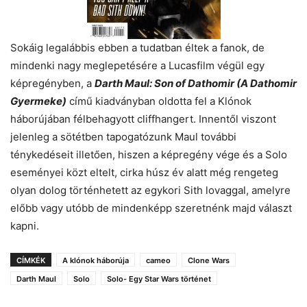
Sokáig legalábbis ebben a tudatban éltek a fanok, de
mindenki nagy meglepetésére a Lucasfilm végül egy
képregényben, a
Darth Maul: Son of Dathomir (A Dathomir
Gyermeke)
című kiadványban oldotta fel a Klónok
háborújában félbehagyott cliffhangert. Innentől viszont
jelenleg a sötétben tapogatózunk Maul további
ténykedéseit illetően, hiszen a képregény vége és a Solo
eseményei közt eltelt, cirka húsz év alatt még rengeteg
olyan dolog történhetett az egykori Sith lovaggal, amelyre
előbb vagy utóbb de mindenképp szeretnénk majd választ
kapni.
CÍMKÉK
A klónok háborúja
cameo
Clone Wars
Darth Maul
Solo
Solo- Egy Star Wars történet