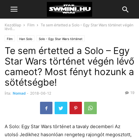
Kezdőlap
Film
Te sem értetted a Solo – Egy Star Wars történet végén
lévő...
Film
Han Solo
Solo - Egy Star Wars történet
Te sem értetted a Solo – Egy
Star Wars történet végén lévő
cameot? Most fényt hozunk a
sötétségbe!
19
Írta:
Nomad
-
2018-06-12
A Solo: Egy Star Wars történet a tavaly decemberi Az
utolsó Jedikhez hasonlóan rengeteg rajongót megosztott,