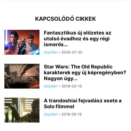
KAPCSOLÓDÓ CIKKEK
Fantasztikus új előzetes az
utolsó évadhoz és egy régi
ismerős…
equilan
-
2020-01-22
Star Wars: The Old Republic
karakterek egy új képregényben?
Nagyon úgy...
equilan
-
2019-03-15
A trandoshiai fejvadász esete a
Solo filmmel
equilan
-
2018-09-16