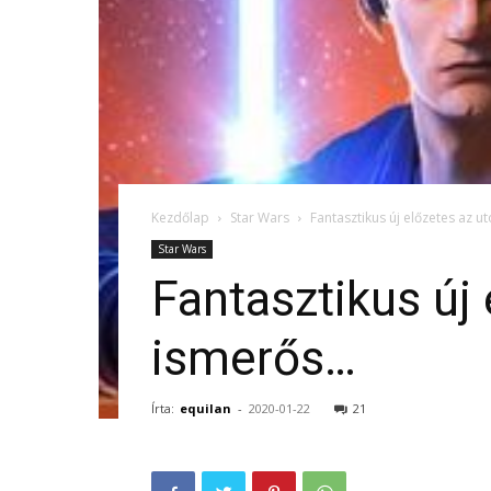
Kezdőlap
Star Wars
Fantasztikus új előzetes az 
Star Wars
Fantasztikus új
ismerős…
Írta:
equilan
-
2020-01-22
21