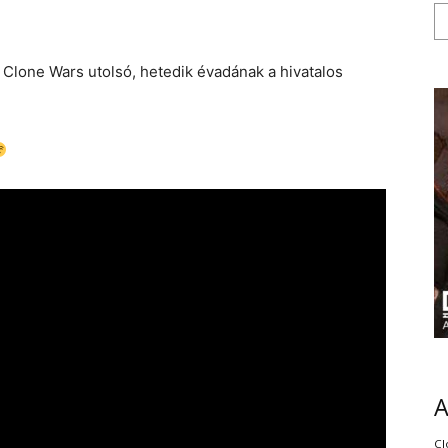
Clone Wars utolsó, hetedik évadának a hivatalos
Cl