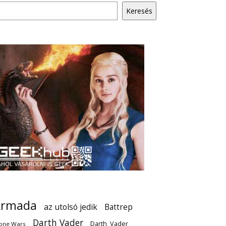
Keresés
Armada
az utolsó jedik
Battrep
Darth Vader
Darth_Vader
one Wars