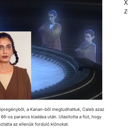
X
Z
épregényből, a
Kanan
-ből megtudhattuk, Caleb azaz
66-os parancs kiadása után. Utasította a fiút, hogy
ztatta az ellenük forduló klónokat.