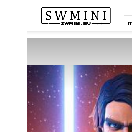
Star
Wars
Miniatures
Portál
I