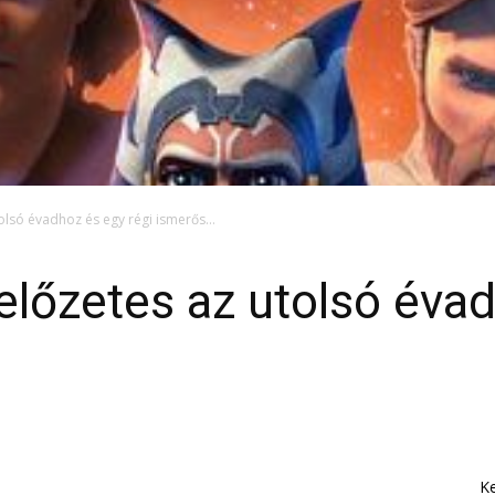
utolsó évadhoz és egy régi ismerős…
 előzetes az utolsó éva
K