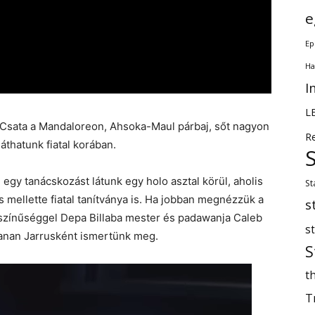
e
Ep
Ha
I
L
 Csata a Mandaloreon, Ahsoka-Maul párbaj, sőt nagyon
R
áthatunk fiatal korában.
gy tanácskozást látunk egy holo asztal körül, aholis
St
 mellette fiatal tanítványa is. Ha jobban megnézzük a
s
ószínűséggel Depa Billaba mester és padawanja Caleb
s
Kanan Jarrusként ismertünk meg.
S
th
T