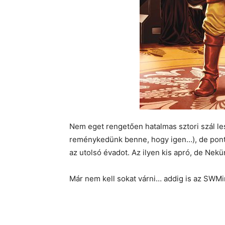
Nem eget rengetően hatalmas sztori szál les
reménykedünk benne, hogy igen…), de ponto
az utolsó évadot. Az ilyen kis apró, de Nek
Már nem kell sokat várni… addig is az SWMi