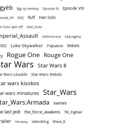
gyéb
Episode VIII
Egy új remény
Episode IX
fluff
Han Solo
isode_VII
FAQ
n Solo spin off
Han_Solo
mperial_Assault
infómorzsa
képregény
EGO
Luke Skywalker
Rebels
Palpatine
Rogue One
Rouge One
ey
Star Wars
Star Wars 8
Star Wars: Rebels
ar Wars: Lázadók
tar wars kisokos
Star_Wars
tar wars miniatures
tar_Wars:Armada
swmini
e last jedi
the_force_awakens
TIE_Fighter
railer
videoblog
Wave_8
Verseny