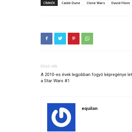
CÍMKÉK
Caleb Dune
Clone Wars
David Filoni
Előző cikk
A 2010-es évek legjobban fogyó képregénye let
a Star Wars #1
equilan