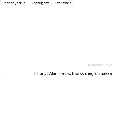
Kanan Jarrus
képregény
Star Wars
Következő cikk
t
Elhunyt Alan Harris, Bossk megformálója