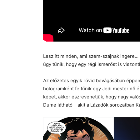
Lesz itt minden, ami szem-szájnak ingere…
úgy tűnik, hogy egy régi ismerőst is viszontl
Az előzetes egyik rövid bevágásában éppen e
hologramként feltűnik egy Jedi mester nő és
képet, akkor észrevehetjük, hogy nagy val
Dume látható – akit a Lázadók sorozatban 