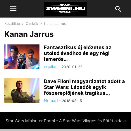
Kezdőlap
Címkék
Kanan Jarrus
Kanan Jarrus
Fantasztikus új előzetes az
utolsó évadhoz és egy régi
ismerős…
equilan
-
2020-01-22
Dave Filoni magyarázatot adott a
Star Wars: Lázadók egyik
főszereplőjének tragikus...
Nomad
-
2018-08-15
Star Wars Miniauter Portál - A Star Wars Világos és Sötét oldala